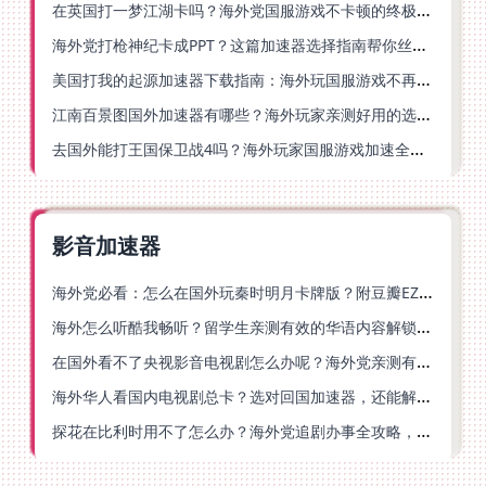
在英国打一梦江湖卡吗？海外党国服游戏不卡顿的终极解法
海外党打枪神纪卡成PPT？这篇加速器选择指南帮你丝滑上分
美国打我的起源加速器下载指南：海外玩国服游戏不再卡的终极方案
江南百景图国外加速器有哪些？海外玩家亲测好用的选择与避坑指南
去国外能打王国保卫战4吗？海外玩家国服游戏加速全攻略（附公主连结幻想江湖实测）
影音加速器
海外党必看：怎么在国外玩秦时明月卡牌版？附豆瓣EZCast地区限制破解法
海外怎么听酷我畅听？留学生亲测有效的华语内容解锁指南
在国外看不了央视影音电视剧怎么办呢？海外党亲测有效的回国加速方案
海外华人看国内电视剧总卡？选对回国加速器，还能解决菲律宾打不开反诈中心的问题
探花在比利时用不了怎么办？海外党追剧办事全攻略，选对加速器就够了