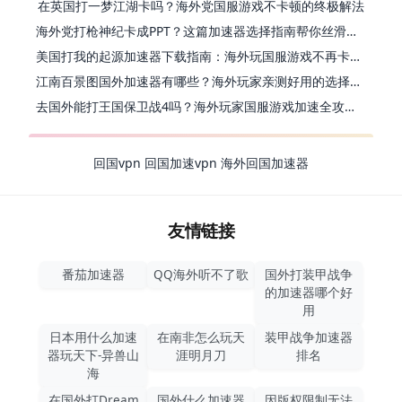
在英国打一梦江湖卡吗？海外党国服游戏不卡顿的终极解法
海外党打枪神纪卡成PPT？这篇加速器选择指南帮你丝滑上分
美国打我的起源加速器下载指南：海外玩国服游戏不再卡的终极方案
江南百景图国外加速器有哪些？海外玩家亲测好用的选择与避坑指南
去国外能打王国保卫战4吗？海外玩家国服游戏加速全攻略（附公主连结幻想江湖实测）
回国vpn
回国加速vpn
海外回国加速器
友情链接
番茄加速器
QQ海外听不了歌
国外打装甲战争
的加速器哪个好
用
日本用什么加速
在南非怎么玩天
装甲战争加速器
器玩天下-异兽山
涯明月刀
排名
海
在国外打Dream
国外什么加速器
因版权限制无法