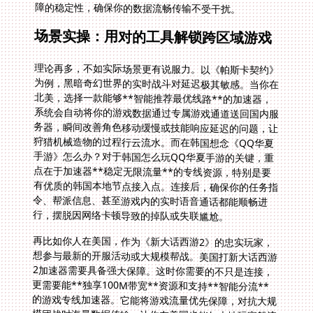
障的稳定性，确保你的数据流畅传输不受干扰。
场景实操：用对的工具解锁跨区域游戏
理论再多，不如实际场景更有说服力。以《帕斯卡契约》
为例，黑暗奇幻世界的实时战斗对延迟极其敏感。当你在
北美，选择一款能够**智能推荐最优线路**的加速器，
系统会自动将你的游戏数据通过专属游戏通道送回国内服
务器，瞬间改善角色移动缓慢或技能响应延迟的问题，让
狩猎机械造物的过程行云流水。而在韩国想念《QQ华夏
手游》怎么办？对于韩国怎么玩QQ华夏手游的关键，重
点在于加速器**稳定无限流量**的专线资源，特别是要
有优质的韩国本地节点接入点。连接后，确保你的任务指
令、帮派信息、甚至游戏内的实时语音通话都能顺畅进
行，摆脱因网络卡顿导致的掉队或失联尴尬。
再比如你人在美国，作为《新大话西游2》的忠实玩家，
想参与最新的开服活动或大规模帮战。美国打新大话西游
2加速器需要具备强大保障。这时你需要的不只是连接，
更需要能**独享100M带宽**资源和支持**智能分流**
的游戏专线加速器。它能将游戏流量优先保障，对抗大规
模团战时海量数据传输，让你在美国也能如本地玩家般流