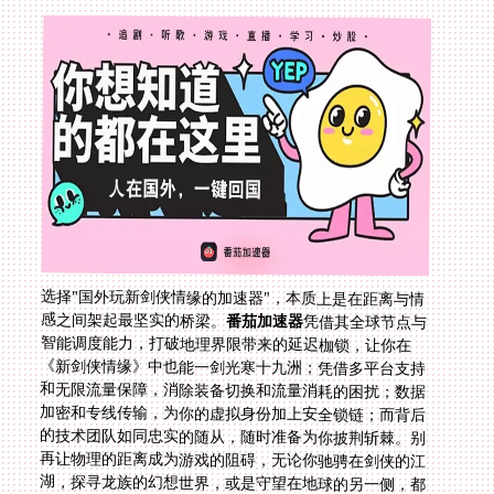
选择"国外玩新剑侠情缘的加速器"，本质上是在距离与情
感之间架起最坚实的桥梁。
番茄加速器
凭借其全球节点与
智能调度能力，打破地理界限带来的延迟枷锁，让你在
《新剑侠情缘》中也能一剑光寒十九洲；凭借多平台支持
和无限流量保障，消除装备切换和流量消耗的困扰；数据
加密和专线传输，为你的虚拟身份加上安全锁链；而背后
的技术团队如同忠实的随从，随时准备为你披荆斩棘。别
再让物理的距离成为游戏的阻碍，无论你驰骋在剑侠的江
湖，探寻龙族的幻想世界，或是守望在地球的另一侧，都