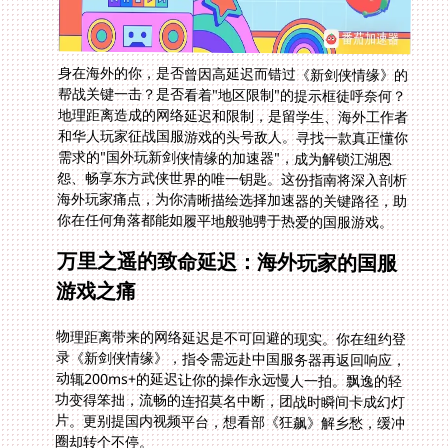
身在海外的你，是否曾因高延迟而错过《新剑侠情缘》的
帮战关键一击？是否看着"地区限制"的提示框徒呼奈何？
地理距离造成的网络延迟和限制，是留学生、海外工作者
和华人玩家征战国服游戏的头号敌人。寻找一款真正懂你
需求的"国外玩新剑侠情缘的加速器"，成为解锁江湖恩
怨、畅享东方武侠世界的唯一钥匙。这份指南将深入剖析
海外玩家痛点，为你清晰描绘选择加速器的关键路径，助
你在任何角落都能如履平地般驰骋于热爱的国服游戏。
万里之遥的致命延迟：海外玩家的国服
游戏之痛
物理距离带来的网络延迟是不可回避的现实。你在纽约登
录《新剑侠情缘》，指令需远赴中国服务器再返回响应，
动辄200ms+的延迟让你的操作永远慢人一拍。飘逸的轻
功变得笨拙，流畅的连招莫名中断，团战时瞬间卡成幻灯
片。更别提国内视频平台，想看部《狂飙》解乡愁，缓冲
圈却转个不停。