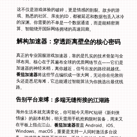
这不仅是游戏体验的破碎，更是情感的割裂。故乡的游
戏、熟悉的社区、亲友的ID，都被延迟和数据包丢入冰冷
的深渊。你需要的不单是一个数据通道，而是能精密测
算、智能绕开国际网络拥堵的高速回廊。
解构加速器：穿透距离壁垒的核心密码
真正的专业国服游戏加速器，靠的是扎实的技术骨架与全
球布局。核心在于其遍布全球的优质网络节点——它们是
加速器的神经末梢，离你越近，信号出发的路径就越优。
番茄加速器
将这些节点编织成一张大网，无论你在伦敦街
头还是悉尼海滩，它总能通过智能算法为你挑选出最优线
路。
告别平台束缚：多端无缝衔接的江湖路
海外生活本就充满变化，你可能今天用PC钻研《新剑侠
情缘》的副本机制，明天需用手机抢购限时装备，周末又
在平板上指点江山。
番茄加速器
覆盖 Android、iOS、
Windows、macOS，重要是支持一人同时激活多台设
备，游戏装备切换不再迟疑。手机上的战斗成果，瞬间在