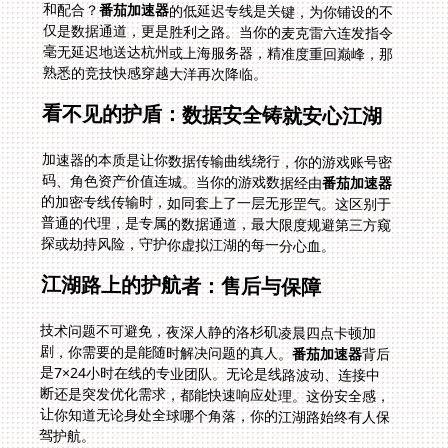
和配合？
番茄加速器
的低延迟专线是关键，为你铺设的不
仅是数据通道，更是胜利之路。当你的麦克雷六连发指令
毫无延迟地送达杭州或上海服务器，精准度重回巅峰，那
熟悉的竞技快感穿越大洋再次降临。
看不见的护盾：数据安全铸就安心江湖
加速器的本质是让你数据传输曲线绕行，你的游戏账号密
码、角色资产价值连城。当你的游戏数据经由
番茄加速器
的加密专线传输时，如同套上了一层无形罡气。这区别于
普通的代理，是专属的数据通道，最大限度规避第三方窥
探或劫持风险，守护你虚拟江湖的每一分心血。
江湖路上的护航者：售后与保障
技术问题不可避免，夜深人静的洛杉矶凌晨四点卡顿加
剧，你需要的是能随时解决问题的真人。
番茄加速器
背后
是7×24小时在线的专业团队。无论是线路波动、连接中
断还是突发优化需求，都能快速响应处理。这份安全感，
让你知道无论身处全球哪个角落，你的江湖路始终有人保
驾护航。