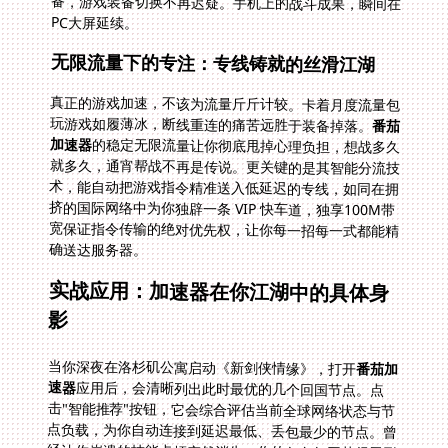
PC大屏延续。
无限流量下的专注：专线铸就的丝滑江湖
真正的游戏加速，不该为流量斤斤计较。卡着月度流量包
玩游戏如履薄冰，断线重连的痛苦远胜于装备掉落。
番茄
加速器
的稳定无限流量让你彻底甩掉心理负担，想战多久
就多久，通宵帮战不再是传说。更关键的是其智能分流技
术，能自动把游戏指令精准送入低延迟的专线，如同在拥
挤的国际网络中为你独辟一条 VIP 快车道，独享100M带
宽保证指令传输的绝对优先权，让你每一招每一式都能精
确送达服务器。
实战应用：加速器在你江湖中的具体身
影
当你深夜在洛杉矶公寓启动《新剑侠情缘》，打开
番茄加
速器
应用后，会清晰列出此时最优的几个回国节点。点
击"智能推荐"按钮，它会综合评估当前全球网络状态与节
点负载，为你自动连接到延迟最低、丢包最少的节点。曾
经让你崩溃的技能卡顿突然消失，你的角色如同获得无形