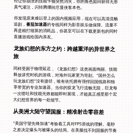
真气灌注，闪转腾挪间尽显侠客本色。
你发现原来难以登上的国内视频应用，现在可以高清流畅
追剧，
番茄加速器
的专线同样为影音娱乐做保障。流量不
再是精打细算的消耗品，你甚至可以在下载更新包的同时
直播游戏给国内亲友。
龙族幻想的东方之约：跨越重洋的异世界之
旅
同样受困于物理延迟，《龙族幻想》这类画面绚丽、技能
释放讲究时机的游戏，对海外玩家更为苛刻。"国外怎么
玩龙族幻想"没有捷径，唯有依托拥有强悍回国线路和独
享带宽的专业加速器。当你的驭龙飞行流畅无阻，巨龙每
一次喷吐和技能光效都能即时展现，才能真正感受那个宏
大幻想世界的每一处细节。
从美洲大陆守望国服：精准射击零容差
"美国守望先锋加速"考验着工具对FPS游戏的理解。毫秒
之差决定爆头与被爆头的结局。在美服找不到国服的节奏