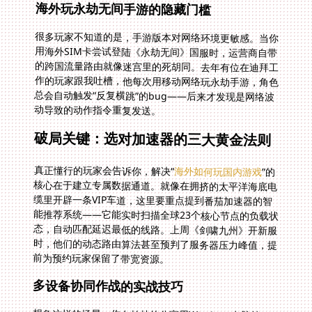
海外玩永劫无间手游的隐藏门槛
很多玩家不知道的是，手游版本对网络环境更敏感。当你
用海外SIM卡尝试登陆《永劫无间》国服时，运营商自带
的跨国流量路由就像迷宫里的死胡同。去年有位在迪拜工
作的玩家跟我吐槽，他每次用移动网络玩永劫手游，角色
总会自动触发“反复横跳”的bug——后来才发现是网络波
动导致的动作指令重复发送。
破局关键：选对加速器的三大黄金法则
真正懂行的玩家会告诉你，解决“
海外如何玩国内游戏
”的
核心在于建立专属数据通道。就像在拥挤的太平洋海底电
缆里开辟一条VIP车道，这里要重点提到番茄加速器的智
能推荐系统——它能实时扫描全球23个核心节点的负载状
态，自动匹配延迟最低的线路。上周《剑啸九州》开新服
时，他们的动态路由算法甚至预判了服务器压力峰值，提
前为预约玩家保留了带宽资源。
多设备协同作战的实战技巧