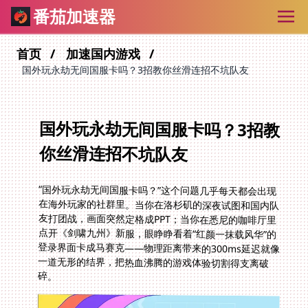
番茄加速器
首页
加速国内游戏
国外玩永劫无间国服卡吗？3招教你丝滑连招不坑队友
国外玩永劫无间国服卡吗？3招教
你丝滑连招不坑队友
“国外玩永劫无间国服卡吗？”这个问题几乎每天都会出现
在海外玩家的社群里。当你在洛杉矶的深夜试图和国内队
友打团战，画面突然定格成PPT；当你在悉尼的咖啡厅里
点开《剑啸九州》新服，眼睁睁看着“红颜一抹载风华”的
登录界面卡成马赛克——物理距离带来的300ms延迟就像
一道无形的结界，把热血沸腾的游戏体验切割得支离破
碎。