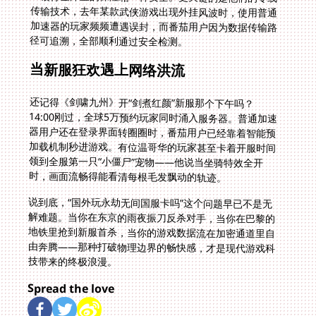
径可追溯，全部顺利通过安全检测。
当新服狂欢遇上网络洪流
还记得《剑啸九州》开“剑煮红颜”新服那个下午吗？
14:00刚过，全球5万预约玩家同时涌入服务器。普通加速
器用户还在登录界面转圈圈时，番茄用户已经靠着智能预
加载机制秒进游戏。有位温哥华的玩家甚至卡着开服时间
领到全服第一只“小僵尸”宠物——他说当坐骑特效全开
时，画面流畅得能看清每根毛发飘动的轨迹。
说到底，“国外玩永劫无间国服卡吗”这个问题早已不是无
解难题。当你在东京的雨夜振刀反杀对手，当你在巴黎的
地铁里抢到新服首杀，当你的游戏数据流在加密通道里自
由奔腾——那种打破物理边界的畅快感，才是现代游戏科
技带来的终极浪漫。
Spread the love