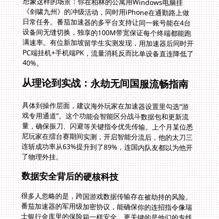
想象这样的场景：你在柏林的公寓用Windows电脑挂
《剑啸九州》的冲级活动，同时用iPhone在通勤路上做
日常任务。番茄加速器的多平台支持让同一账号能在4台
设备间无缝切换，独享的100M带宽保证每个终端都能跑
满速率。有位新加坡留学生实测发现，用加速器后同时开
PC端挂机+手机端PK，流量消耗反而比单设备直连降低了
40%。
从理论到实战：永劫无间国服流畅指南
具体到操作层面，建议海外玩家在加速器设置里勾选“游
戏专用通道”。这个功能会智能区分战斗数据包和更新流
量，确保振刀、闪避等关键指令优先传输。上个月某位悉
尼玩家在擂台赛期间实测，开启智能分流后，他的太刀三
连斩成功率从63%提升到了89%，连国内队友都以为他开
了物理外挂。
数据安全背后的硬核科技
很多人忽略的是，跨国游戏数据传输存在被劫持的风险。
番茄加速器的军用级加密协议，能确保你的连招指令像瑞
士银行金库里的保险箱一样安全。更关键的是他们的专线
传输技术，去年某款武侠游戏出现外挂风波时，使用普通
加速器的玩家频频遭遇误封，而番茄用户因为数据传输路