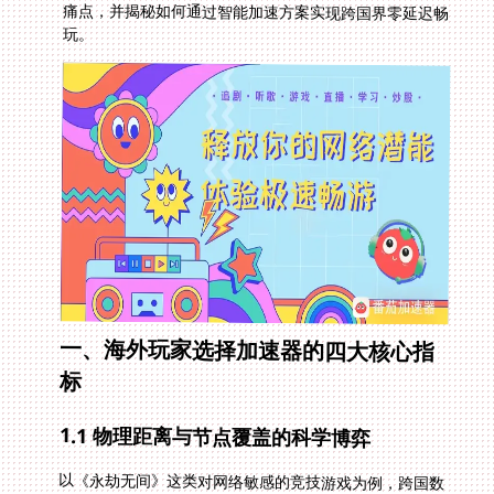
玩。
一、海外玩家选择加速器的四大核心指
标
1.1 物理距离与节点覆盖的科学博弈
以《永劫无间》这类对网络敏感的竞技游戏为例，跨国数
据传输需要经过至少12个网络节点。普通VPN仅能优化其
中3-4个节点，而番茄加速器通过全球自建的128个中转
节点，采用BGP混合骨干网技术，可将平均路由跳数压缩
至5次以内。其智能线路推荐系统能实时分析中日韩、欧