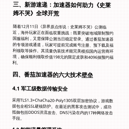
三、新游速递：加速器如何助力《史莱
姆不哭》全球开荒
随着12月11日《异界原点传说：史莱姆不哭》公测临
近，海外玩家正在面临双重挑战：既要突破地域限制预约
国服福利，又需保障公测当日稳定登录。通过番茄加速器
的专项游戏通道，玩家可提前完成账号注册、预下载及福
利领取等操作。其流量伪装技术能完美模拟国内运营商环
境，确保顺利领取价值198元的限定皮肤和4096抽预约福
利。
四、番茄加速器的六大技术壁垒
4.1 军工级数据传输安全
采用TLS1.3+ChaCha20-Poly1305双层加密协议，游戏数
据包全程SSL硬核防护。在最近的黑客攻击测试中，成功
抵御包括DDOS洪流攻击、DNS污染在内的17种网络攻击
手段。