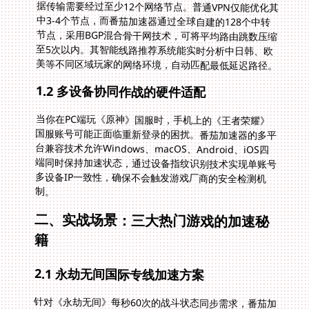
美等不同区域玩家的网络环境，自动匹配最低延迟路径。
1.2 多设备协同作战的硬件适配
当你在PC端玩《原神》国服时，手机上的《王者荣耀》
国服账号可能正面临重新登录的困扰。番茄加速器的多平
台兼容技术允许Windows、macOS、Android、iOS四
端同时保持加速状态，通过设备指纹识别技术实现单账号
多设备IP一致性，确保不会触发游戏厂商的安全检测机
制。
二、实战场景：三大热门游戏的加速秘
籍
2.1 永劫无间国际专线加速方案
针对《永劫无间》每秒60次的战斗状态同步需求，番茄加
速器特别开发了UDP双通道加速技术。实测数据显示，美
西地区玩家使用后，ping值可从280ms降至68ms，完全
达到官方推荐的竞技级网络标准。配合独享100M带宽保