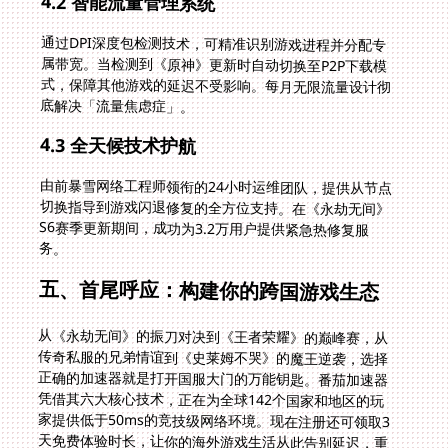
4.2 智能流量管理系统
通过DPI深度包检测技术，可精准识别游戏进程并分配专
属带宽。当检测到《原神》更新时自动切换至P2P下载模
式，保障其他游戏的延迟不受影响。每月无限流量设计彻
底解决「流量焦虑症」。
4.3 全天候技术护航
由前暴雪网络工程师领衔的24小时运维团队，提供从节点
切换指导到游戏闪退修复的全方位支持。在《永劫无间》
S6赛季更新期间，成功为3.2万用户提供紧急热修复服
务。
五、首尾呼应：构建你的跨国游戏生态
从《永劫无间》的振刀对决到《王者荣耀》的巅峰赛，从
传奇私服的兄弟情谊到《史莱姆不哭》的魔王逆袭，选择
正确的加速器就是打开国服大门的万能钥匙。番茄加速器
凭借其六大核心技术，正在为全球142个国家和地区的玩
家提供低于50ms的竞技级网络环境。现在注册还可领取3
天免费体验时长，让你的海外游戏生活从此告别延迟，重