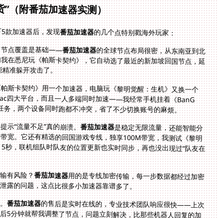
货”（附番茄加速器实测）
5款加速器后，发现
番茄加速器
的几个点特别戳海外玩家：
，节点覆盖是基础——
番茄加速器
的全球节点布局很密，从东南亚到北
美、欧洲都有覆盖，而且能智能推荐最优线路。比如我在悉尼玩《帕斯卡契约》，它自动选了最近的新加坡回国节点，延
于能精准躲开攻击了。
《帕斯卡契约》用一个加速器，电脑玩《黎明觉醒：生机》又换一个
ws、mac四大平台，而且一人多端同时加速——我经常手机挂着《BanG
线任务，两个设备同时跑都不冲突，省了不少切换账号的麻烦。
提示“流量不足”真的崩溃。
番茄加速器
是稳定无限流量，还能智能分
流——比如你加速游戏时，后台刷国内视频也不会抢带宽。它还有精选的回国游戏专线，独享100M带宽，我测试《黎明
觉醒：生机》时，开放世界地图加载从2分钟缩短到15秒，联机组队时队友的位置更新也实时同步，再也没出现过“队友在
传输有风险？
番茄加速器
用的是专线加密传输，每一步数据都经过加密
息泄露的问题，这点比很多小加速器靠谱多了。
。
番茄加速器
的售后是实时在线的，专业技术团队响应很快——上次
我在温哥华连《帕斯卡契约》时突然断连，联系客服后5分钟就帮我调整了节点，问题立刻解决，比那些机器人回复的加