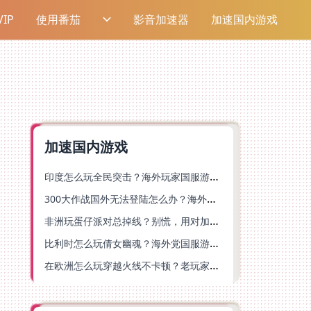
IP
使用番茄
影音加速器
加速国内游戏
加速国内游戏
印度怎么玩全民突击？海外玩家国服游戏加速器终极指南（附原神延迟优化+精灵之境加速器选择）
300大作战国外无法登陆怎么办？海外玩家国服畅玩终极指南（附实测推荐）
非洲玩蛋仔派对总掉线？别慌，用对加速器就能丝滑开跑！
比利时怎么玩倩女幽魂？海外党国服游戏加速避坑指南（附实测推荐）
在欧洲怎么玩穿越火线不卡顿？老玩家亲测有效的加速器选择指南