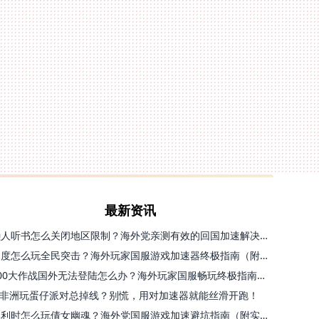
最新资讯
懒人听书怎么关闭地区限制？海外党亲测有效的回国加速解决方案
印度怎么玩全民突击？海外玩家国服游戏加速器终极指南（附原神延迟优化+精灵之境加速器选择）
300大作战国外无法登陆怎么办？海外玩家国服畅玩终极指南（附实测推荐）
非洲玩蛋仔派对总掉线？别慌，用对加速器就能丝滑开跑！
比利时怎么玩倩女幽魂？海外党国服游戏加速避坑指南（附实测推荐）