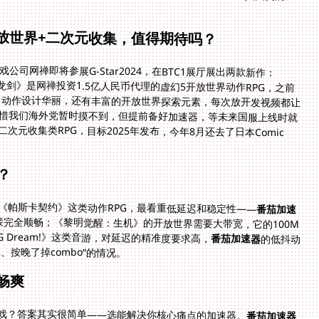
5开放世界+二次元收集，值得期待吗？
司网禅即将参展G-Star2024，在BTC1展厅展出两款新作：
。《龙剑》是网禅投资1.5亿人民币代理的虚幻5开放世界动作RPG，之前
致，动作设计华丽，还有丰富的开放世界探索元素，每次放开发视频都让
我们海外党暂时摸不到，但提前备好加速器，等未来国服上线时就
次元收集类RPG，目标2025年发布，今年8月还去了日本Comic
？
《帕斯卡契约》这类动作RPG，最看重低延迟和稳定性——
番茄加速
接完全顺畅；《黎明觉醒：生机》的开放世界需要大带宽，它的100M
 Dream!》这类音游，对延迟的精准度要求高，
番茄加速器
的低抖动
按晚了掉combo”的情况。
畅爽
戏？答案其实很简单——选能解决你核心痛点的加速器。
番茄加速器