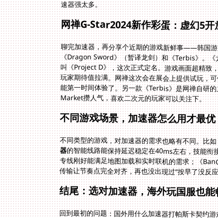
速器强太多。
网禅G-Star2024新作彩蛋：虚幻
聊完加速器，再分享个近期的游戏新鲜事——韩国游戏公
《Dragon Sword》（暂译龙剑）和《Terbis》
叫《Project D》，这次正式定名。游戏画面超精
玩家期待值拉满。网禅这次会在展会上提供试玩，可惜
能第一时间体验了。另一款《Terbis》是网禅自研的二
Market攒人气，喜欢二次元的玩家可以关注下。
不同游戏场景，加速器怎么用才最优
不同类型的游戏，对加速器的需求也略有不同。比如
器
的智能线路能保持延迟稳定在40ms左右，技能衔
专线刚好能满足地图加载和实时联机的需求；《BanG
传输让节奏点完全对齐，再也没出现过“按早了没反应、
结尾：选对加速器，海外玩国服也能
回到最初的问题：国外用什么加速器打帕斯卡契约游