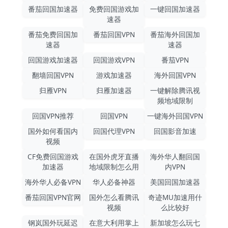
番茄回国加速器
免费回国游戏加
一键回国加速器
速器
番茄免费回国加
番茄回国VPN
番茄海外回国加
速器
速器
回国游戏加速器
回国游戏VPN
番茄VPN
翻墙回国VPN
游戏加速器
海外回国VPN
归雁VPN
归雁加速器
一键解除腾讯视
频地域限制
回国VPN推荐
回国VPN
一键海外回国VPN
国外如何看国内
回国代理VPN
回国影音加速
视频
CF免费回国游戏
在国外虎牙直播
海外华人翻回国
加速器
地域限制怎么用
内VPN
海外华人必备VPN
华人必备神器
美国回国加速器
番茄回国VPN官网
国外怎么看腾讯
奇迹MU加速用什
视频
么比较好
钢岚国外玩延迟
在意大利用掌上
新加坡怎么玩七