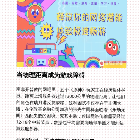
当物理距离成为游戏障碍
南非开普敦的网吧里，五个《原神》玩家正在经历集体掉
线。距离上海服务器超过13000公里的物理距离，让他们
的角色在璃月港反复瞬移。这种困扰不仅存在于非洲大
陆，在伦敦某金融公司加班的张先生同样面临着《永劫无
间》匹配失败的困境。究其本质，跨国网络传输需要经过
12-18个中转节点，数据包平均需要绕地球半圈才能到达
游戏服务器。