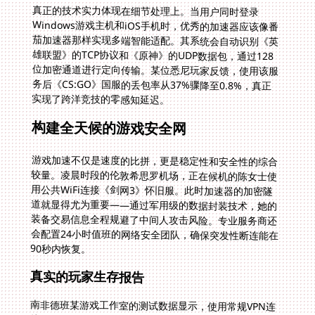
真正的技术实力体现在细节处理上。当用户同时登录
Windows游戏主机和iOS手机时，优秀的加速器应该像番
茄加速器那样实现多端智能适配。其系统会自动识别《英
雄联盟》的TCP协议和《原神》的UDP数据包，通过128
位加密通道进行定向传输。某位悉尼玩家反馈，使用该服
务后《CS:GO》国服的丢包率从37%骤降至0.8%，真正
实现了跨洋竞技的零感知延迟。
构建全天候的游戏安全网
游戏加速不仅是速度的比拼，更是稳定性和安全性的综合
较量。凌晨时段的伦敦希思罗机场，正在候机的陈女士使
用公共WiFi连接《剑网3》怀旧服。此时加速器的加密隧
道就显得尤为重要——通过军用级的数据封装技术，她的
装备交易信息全程规避了中间人攻击风险。专业服务商还
会配置24小时值班的网络安全团队，确保突发性断连能在
90秒内恢复。
真实的玩家生存报告
南非德班某游戏工作室的测试数据显示，使用常规VPN连
接《天涯明月刀》国服，高峰时段的带宽会被压缩到
3Mbps以下。而采用番茄加速器的游戏专线后，独享的
100M带宽可以轻松支持4K画质直播。这种性能差异在
《魔兽世界》团本开荒时尤为明显：当40人团队同时释放
技能特效，智能流量调度系统会优先保障关键战斗数据的