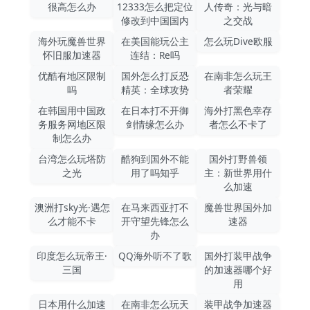
很高怎么办
12333怎么把定位
人传奇：光与暗
修改到中国国内
之交战
海外玩魔兽世界
在美国能玩公主
怎么玩Dive欧服
怀旧服加速器
连结：Re吗
优酷有地区限制
国外怎么打反恐
在南非怎么玩王
吗
精英：全球攻势
者荣耀
在韩国用中国政
在日本打不开御
海外打黑色幸存
务服务网地区限
剑情缘怎么办
者怎么不卡了
制怎么办
台湾怎么玩塔防
酷狗到国外不能
国外打野兽领
之光
用了吗知乎
主：新世界用什
么加速
澳洲打sky光·遇怎
在马来西亚打不
魔兽世界国外加
么才能不卡
开守望先锋怎么
速器
办
印度怎么玩帝王·
QQ海外听不了歌
国外打装甲战争
三国
的加速器哪个好
用
日本用什么加速
在南非怎么玩天
装甲战争加速器