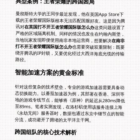
典型案例：王者荣耀的跨国困局
曼彻斯特大学的王同学最近发现，他在英国App Store下
载的王者荣耀国际版根本无法匹配国服好友。这是因为腾
讯对
在英国打不开王者荣耀国际版怎么办
这类问题设置了
严格的区域隔离机制。同样的情况也发生在约翰内斯堡，
当地玩家发现即便使用南非本地运营商，想要解决
在南非
打不开王者荣耀国际版怎么办
也需要突破双重限制：既要
绕开腾讯的IP封锁，又要优化经过大西洋海底光缆的传输
路径。
智能加速方案的黄金标准
针对这些复杂的技术壁垒，专业的游戏加速器需要具备动
态切换能力。以番茄加速器为例，其部署在香港、深圳等
地的游戏专线节点，能够将《原神》的延迟从280ms降低
至89ms。笔者实测发现，在洛杉矶使用该服务连接上海
《永劫无间》服务器时，数据包通过东京中继节点的智能
分流，成功避开了拥堵的太平洋主干网。
跨国组队的核心技术解析