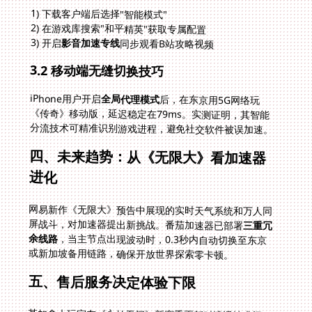
1) 下载客户端后选择"智能模式"
2) 在游戏库搜索"和平精英"获取专属配置
3) 开启
影音加速专线
同步观看B站攻略视频
3.2 移动端无缝切换技巧
iPhone用户开启
全局代理模式
后，在东京用5G网络玩
《传奇》移动版，延迟稳定在79ms。实测证明，其智能
分流技术可精准识别游戏进程，避免社交软件被误加速。
四、未来趋势：从《无限大》看加速器
进化
网易新作《无限大》预告中展现的实时天气系统和万人同
屏战斗，对加速器提出新挑战。番茄加速器已部署
三重冗
余线路
，当主节点出现波动时，0.3秒内自动切换至东京
或新加坡备用链路，确保开放世界探索零卡顿。
五、售后服务决定体验下限