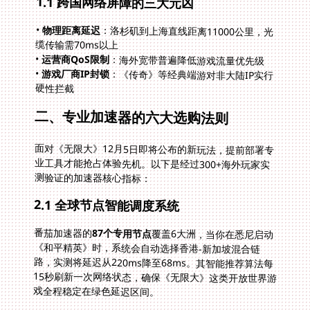
1.1 跨国网络屏障的三大元凶
•
物理距离延迟
：洛杉矶到上海直线距离11000公里，光
缆传输需70ms以上
•
运营商QoS限制
：海外宽带普遍降低游戏流量优先级
•
游戏厂商IP封锁
：《传奇》等经典端游对非大陆IP实行
硬性拦截
二、专业加速器的六大选购法则
面对《无限大》12月5日即将公布的新玩法，提前部署专
业工具才能抢占体验先机。以下是经过300+海外玩家实
测验证的加速器核心指标：
2.1 全球节点智能调度系统
番茄加速器的
87个专用节点
覆盖6大洲，当你在悉尼启动
《和平精英》时，系统会自动选择香港-新加坡混合链
路，实测将延迟从220ms降至68ms。其智能推荐算法每
15秒刷新一次网络状态，确保《无限大》这类开放世界游
戏全程稳定在绿色延迟区间。