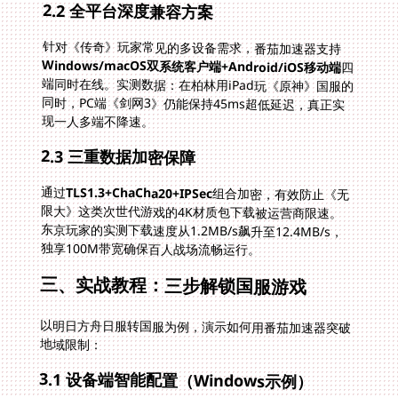
2.2 全平台深度兼容方案
针对《传奇》玩家常见的多设备需求，番茄加速器支持
Windows/macOS双系统客户端+Android/iOS移动端
四
端同时在线。实测数据：在柏林用iPad玩《原神》国服的
同时，PC端《剑网3》仍能保持45ms超低延迟，真正实
现一人多端不降速。
2.3 三重数据加密保障
通过
TLS1.3+ChaCha20+IPSec
组合加密，有效防止《无
限大》这类次世代游戏的4K材质包下载被运营商限速。
东京玩家的实测下载速度从1.2MB/s飙升至12.4MB/s，
独享100M带宽确保百人战场流畅运行。
三、实战教程：三步解锁国服游戏
以明日方舟日服转国服为例，演示如何用番茄加速器突破
地域限制：
3.1 设备端智能配置（Windows示例）