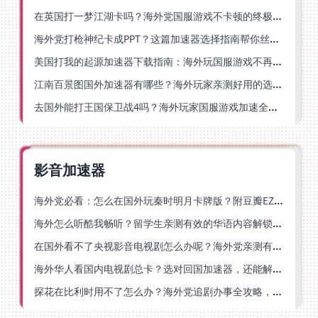
在英国打一梦江湖卡吗？海外党国服游戏不卡顿的终极解法
海外党打枪神纪卡成PPT？这篇加速器选择指南帮你丝滑上分
美国打我的起源加速器下载指南：海外玩国服游戏不再卡的终极方案
江南百景图国外加速器有哪些？海外玩家亲测好用的选择与避坑指南
去国外能打王国保卫战4吗？海外玩家国服游戏加速全攻略（附公主连结幻想江湖实测）
影音加速器
海外党必看：怎么在国外玩秦时明月卡牌版？附豆瓣EZCast地区限制破解法
海外怎么听酷我畅听？留学生亲测有效的华语内容解锁指南
在国外看不了央视影音电视剧怎么办呢？海外党亲测有效的回国加速方案
海外华人看国内电视剧总卡？选对回国加速器，还能解决菲律宾打不开反诈中心的问题
探花在比利时用不了怎么办？海外党追剧办事全攻略，选对加速器就够了