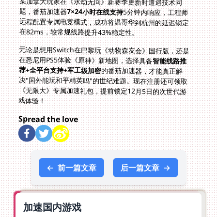
某加拿大玩家在《永劫无间》新赛季更新时遭遇技术问
题，番茄加速器
7×24小时在线支持
5分钟内响应，工程师
远程配置专属电竞模式，成功将温哥华到杭州的延迟锁定
在82ms，较常规线路提升43%稳定性。
无论是想用Switch在巴黎玩《动物森友会》国行版，还是
在悉尼用PS5体验《原神》新地图，选择具备
智能线路推
荐+全平台支持+军工级加密
的番茄加速器，才能真正解
决"国外能玩和平精英吗"的世纪难题。现在注册还可领取
《无限大》专属加速礼包，提前锁定12月5日的次世代游
戏体验！
Spread the love
←
前一篇文章
后一篇文章
→
加速国内游戏