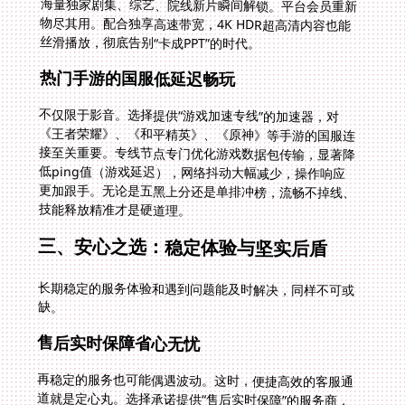
丝滑播放，彻底告别“卡成PPT”的时代。
热门手游的国服低延迟畅玩
不仅限于影音。选择提供“游戏加速专线”的加速器，对
《王者荣耀》、《和平精英》、《原神》等手游的国服连
接至关重要。专线节点专门优化游戏数据包传输，显著降
低ping值（游戏延迟），网络抖动大幅减少，操作响应
更加跟手。无论是五黑上分还是单排冲榜，流畅不掉线、
技能释放精准才是硬道理。
三、安心之选：稳定体验与坚实后盾
长期稳定的服务体验和遇到问题能及时解决，同样不可或
缺。
售后实时保障省心无忧
再稳定的服务也可能偶遇波动。这时，便捷高效的客服通
道就是定心丸。选择承诺提供“售后实时保障”的服务商，
意味着你能通过在线客服、工单系统快速联系到专业人
员。响应快、解答专业、处理有效的客服团队，能迅速帮
你解决连接失败、速度异常等烦恼，减少无谓的等待时