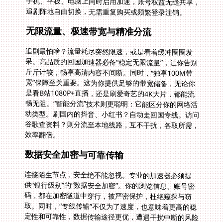
追剧阵地自由切换，无需重复购买或频繁登录注销。
无限流量、极速带宽与精准分流
追剧最怕啥？流量耗尽突然限速，或是看着缓冲圈圈发
呆。高品质的回国加速器必备“稳定无限流量”，让你告别
斤斤计较，畅享高清内容不间断。同时，“独享100M带
宽”保障至关重要。这为你提供足够的带宽储备，无论你
是看B站1080P+直播，还是刷爱奇艺的4K大片，都能流
畅无阻。“智能分流”技术则更聪明：它能区分你的网络活
动类型。刷国内的抖音、小红书？自动走回国专线。访问
谷歌查资料？则分流至本地线路，互不干扰，各取所需，
效率翻倍。
数据安全加密与可靠传输
连接陌生节点，安全绝不能忽视。专业的加速器必须提
供“银行级别”的“数据安全加密”。你的浏览信息、账号密
码，都在加密隧道中穿行，被严密保护，杜绝窥探与窃
取。同时，“专线传输”不仅为了速度，也意味着更高的稳
定性和可靠性，数据传输途径更优，遭遇干扰中断的风险