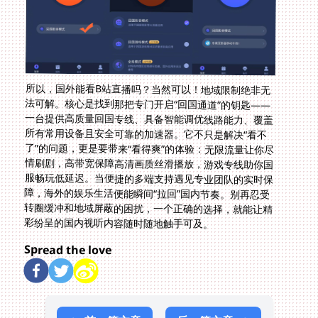
所以，国外能看B站直播吗？当然可以！地域限制绝非无
法可解。核心是找到那把专门开启“回国通道”的钥匙——
一台提供高质量回国专线、具备智能调优线路能力、覆盖
所有常用设备且安全可靠的加速器。它不只是解决“看不
了”的问题，更是要带来“看得爽”的体验：无限流量让你尽
情刷剧，高带宽保障高清画质丝滑播放，游戏专线助你国
服畅玩低延迟。当便捷的多端支持遇见专业团队的实时保
障，海外的娱乐生活便能瞬间“拉回”国内节奏。别再忍受
转圈缓冲和地域屏蔽的困扰，一个正确的选择，就能让精
彩纷呈的国内视听内容随时随地触手可及。
Spread the love