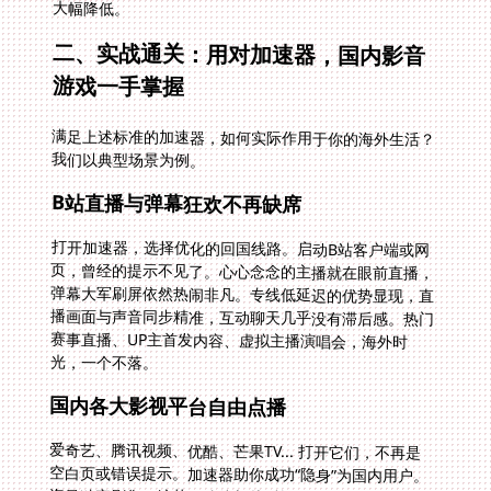
大幅降低。
二、实战通关：用对加速器，国内影音
游戏一手掌握
满足上述标准的加速器，如何实际作用于你的海外生活？
我们以典型场景为例。
B站直播与弹幕狂欢不再缺席
打开加速器，选择优化的回国线路。启动B站客户端或网
页，曾经的提示不见了。心心念念的主播就在眼前直播，
弹幕大军刷屏依然热闹非凡。专线低延迟的优势显现，直
播画面与声音同步精准，互动聊天几乎没有滞后感。热门
赛事直播、UP主首发内容、虚拟主播演唱会，海外时
光，一个不落。
国内各大影视平台自由点播
爱奇艺、腾讯视频、优酷、芒果TV... 打开它们，不再是
空白页或错误提示。加速器助你成功“隐身”为国内用户。
海量独家剧集、综艺、院线新片瞬间解锁。平台会员重新
物尽其用。配合独享高速带宽，4K HDR超高清内容也能