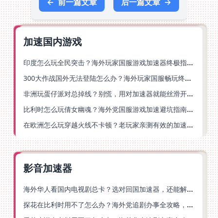
←
前一篇文章
后一篇文章
→
加速国内游戏
印度怎么玩全民突击？海外玩家国服游戏加速器终极指南（附原神延迟优化+精灵之境加速器选择）
300大作战国外无法登陆怎么办？海外玩家国服畅玩终极指南（附实测推荐）
非洲玩蛋仔派对总掉线？别慌，用对加速器就能丝滑开跑！
比利时怎么玩倩女幽魂？海外党国服游戏加速避坑指南（附实测推荐）
在欧洲怎么玩穿越火线不卡顿？老玩家亲测有效的加速器选择指南
影音加速器
海外华人看国内电视剧总卡？选对回国加速器，还能解决菲律宾打不开反诈中心的问题
探花在比利时用不了怎么办？海外党追剧办事全攻略，选对加速器就够了