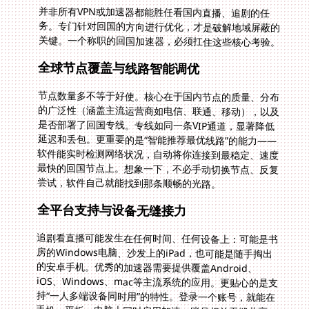
并非所有VPN或加速器都能胜任看国内直播、追剧的任
务。专门针对回国的方向进行优化，才是破解地域屏蔽的
关键。一个称职的回国加速器，必须扛住这些核心考验。
全球节点覆盖与线路智能调优
节点数量多不等于好使。核心在于国内节点的质量、分布
的广泛性（涵盖主流运营商如电信、联通、移动），以及
是否部署了回国专线。专线如同一条VIP通道，显著降低
延迟和丢包。更重要的是“智能推荐最优线路”的能力——
软件能实时检测网络状况，自动将你连接到最稳定、速度
最快的回国节点上。想象一下，不必手动切换节点、反复
尝试，软件自己就能找到那条顺畅的光路。
全平台支持与设备无缝接力
追剧看直播可能发生在任何时间、任何设备上：可能是书
房的Windows电脑、沙发上的iPad，也可能是随手掏出
的安卓手机。优秀的加速器需要提供覆盖Android、
iOS、Windows、mac等主流系统的应用。更贴心的是支
持“一人多端设备同时用”的特性。登录一个账号，就能在
手机、平板、电脑上同时启用加速，账号权益无缝共享，