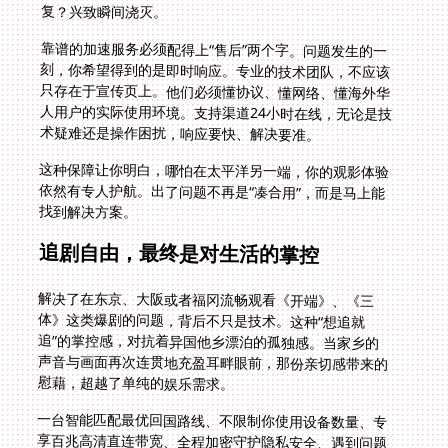
复？兴致瞬间浇灭。
靠谱的加速服务必须配得上“售后”两个字。问题发生的一
刻，你希望得到的是即时响应。专业的技术团队，不应该
只存在于宣传页上。他们必须懂协议、懂网络、懂海外华
人用户的实际使用环境。支持渠道24小时在线，无论是技
术疑难还是操作困扰，响应要快、解决要准。
这种保障让你明白，哪怕在太平洋另一端，你的观影体验
依然有专人护航。出了问题不再是“凑合用”，而是马上能
找到解决方案。
追剧自由，最终是对生活的掌控
解决了在东京、大阪或者福冈流畅观看《开端》、《三
体》这类爆剧的问题，背后不只是技术。这种“想追就
追”的掌控感，对抗着异国他乡漂泊的孤独感。当家乡的
声音与画面再次连贯地充盈耳畔眼前，那份亲切感带来的
慰藉，超越了单纯的娱乐需求。
一台智能匹配最优回国路线、不限制你使用设备数量、专
享百兆高清直连带宽、全程加密守护隐私安全、遇到问题
马上有人响应的回国加速器，是这份“无隔阂连接”的物质
基础。它真正价值不在于连接了多少节点，而在于它还原