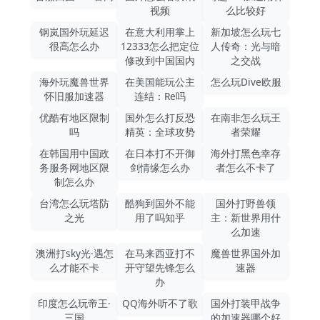
视频
么比较好
钢岚国外玩延迟
在意大利用掌上
新加坡怎么玩七
很高怎么办
12333怎么把定位
人传奇：光与暗
修改到中国国内
之交战
海外玩魔兽世界
在美国能玩公主
怎么玩Dive欧服
怀旧服加速器
连结：Re吗
优酷有地区限制
国外怎么打反恐
在南非怎么玩王
吗
精英：全球攻势
者荣耀
在韩国用中国政
在日本打不开御
海外打黑色幸存
务服务网地区限
剑情缘怎么办
者怎么不卡了
制怎么办
台湾怎么玩塔防
酷狗到国外不能
国外打野兽领
之光
用了吗知乎
主：新世界用什
么加速
澳洲打sky光·遇怎
在马来西亚打不
魔兽世界国外加
么才能不卡
开守望先锋怎么
速器
办
印度怎么玩帝王·
QQ海外听不了歌
国外打装甲战争
三国
的加速器哪个好