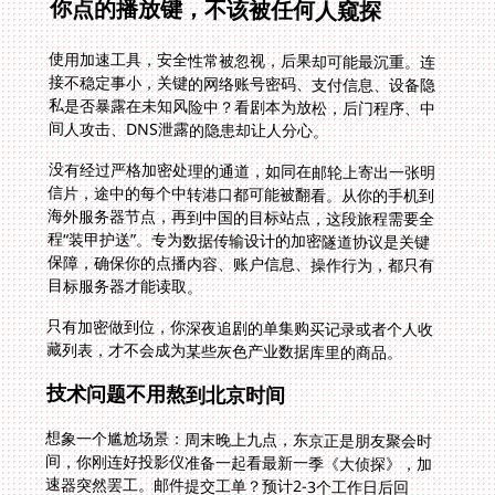
你点的播放键，不该被任何人窥探
使用加速工具，安全性常被忽视，后果却可能最沉重。连
接不稳定事小，关键的网络账号密码、支付信息、设备隐
私是否暴露在未知风险中？看剧本为放松，后门程序、中
间人攻击、DNS泄露的隐患却让人分心。
没有经过严格加密处理的通道，如同在邮轮上寄出一张明
信片，途中的每个中转港口都可能被翻看。从你的手机到
海外服务器节点，再到中国的目标站点，这段旅程需要全
程“装甲护送”。专为数据传输设计的加密隧道协议是关键
保障，确保你的点播内容、账户信息、操作行为，都只有
目标服务器才能读取。
只有加密做到位，你深夜追剧的单集购买记录或者个人收
藏列表，才不会成为某些灰色产业数据库里的商品。
技术问题不用熬到北京时间
想象一个尴尬场景：周末晚上九点，东京正是朋友聚会时
间，你刚连好投影仪准备一起看最新一季《大侦探》，加
速器突然罢工。邮件提交工单？预计2-3个工作日后回