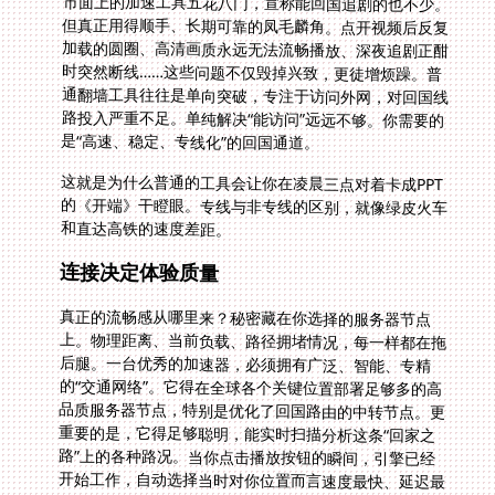
市面上的加速工具五花八门，宣称能回国追剧的也不少。
但真正用得顺手、长期可靠的凤毛麟角。点开视频后反复
加载的圆圈、高清画质永远无法流畅播放、深夜追剧正酣
时突然断线……这些问题不仅毁掉兴致，更徒增烦躁。普
通翻墙工具往往是单向突破，专注于访问外网，对回国线
路投入严重不足。单纯解决“能访问”远远不够。你需要的
是“高速、稳定、专线化”的回国通道。
这就是为什么普通的工具会让你在凌晨三点对着卡成PPT
的《开端》干瞪眼。专线与非专线的区别，就像绿皮火车
和直达高铁的速度差距。
连接决定体验质量
真正的流畅感从哪里来？秘密藏在你选择的服务器节点
上。物理距离、当前负载、路径拥堵情况，每一样都在拖
后腿。一台优秀的加速器，必须拥有广泛、智能、专精
的“交通网络”。它得在全球各个关键位置部署足够多的高
品质服务器节点，特别是优化了回国路由的中转节点。更
重要的是，它得足够聪明，能实时扫描分析这条“回家之
路”上的各种路况。当你点击播放按钮的瞬间，引擎已经
开始工作，自动选择当时对你位置而言速度最快、延迟最