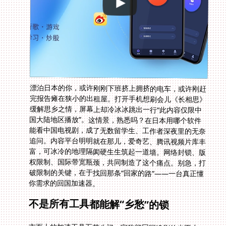
漂泊日本的你，或许刚刚下班挤上拥挤的电车，或许刚赶
完报告瘫在狭小的出租屋。打开手机想刷会儿《长相思》
缓解思乡之情，屏幕上却冷冰冰跳出一行“此内容仅限中
国大陆地区播放”。这情景，熟悉吗？在日本用哪个软件
能看中国电视剧，成了无数留学生、工作者深夜里的无奈
追问。内容平台明明就在那儿，爱奇艺、腾讯视频片库丰
富，可冰冷的地理隔阂硬生生筑起一道墙。网络封锁、版
权限制、国际带宽瓶颈，共同制造了这个痛点。别急，打
破限制的关键，在于找回那条“回家的路”——一台真正懂
你需求的回国加速器。
不是所有工具都能解“乡愁”的锁