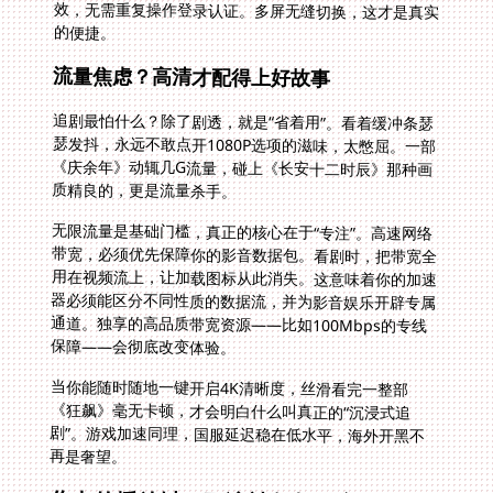
的便捷。
流量焦虑？高清才配得上好故事
追剧最怕什么？除了剧透，就是“省着用”。看着缓冲条瑟
瑟发抖，永远不敢点开1080P选项的滋味，太憋屈。一部
《庆余年》动辄几G流量，碰上《长安十二时辰》那种画
质精良的，更是流量杀手。
无限流量是基础门槛，真正的核心在于“专注”。高速网络
带宽，必须优先保障你的影音数据包。看剧时，把带宽全
用在视频流上，让加载图标从此消失。这意味着你的加速
器必须能区分不同性质的数据流，并为影音娱乐开辟专属
通道。独享的高品质带宽资源——比如100Mbps的专线
保障——会彻底改变体验。
当你能随时随地一键开启4K清晰度，丝滑看完一整部
《狂飙》毫无卡顿，才会明白什么叫真正的“沉浸式追
剧”。游戏加速同理，国服延迟稳在低水平，海外开黑不
再是奢望。