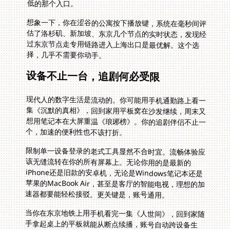
低的那个入口。
想象一下，你在涩谷的公寓按下播放键，系统在毫秒间评
估了洛杉矶、新加坡、东京几个节点的实时状态，发现经
过东京节点走专用链路进入上海出口是最优解。这个选
择，几乎不需要你动手。
设备不止一台，追剧何必受限
现代人的数字生活是流动的。你可能用手机通勤路上看一
集《沉默的真相》，回到家用平板窝在沙发继续，周末又
想用笔记本在大屏重温《琅琊榜》。你的追剧伴侣不止一
个，加速的便利性也不该打折。
限制单一设备登录的老式工具显然不合时宜。流畅体验应
该无缝流转在你的所有屏幕上。无论你用的是最新的
iPhone还是旧款的安卓机，无论是Windows笔记本还是
苹果的MacBook Air，甚至是客厅的智能电视，理想的加
速器都要能轻松接驳。更关键是，账号通用。
当你在东京地铁上用手机看完一集《人世间》，回到家随
手拿起桌上的平板就能从断点续播，账号自动跨设备生
效，无需重复操作登录认证。多屏无缝切换，这才是真实