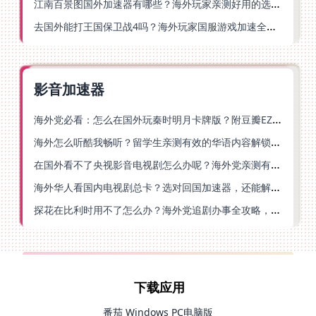
江南百景图国外加速器有哪些？海外玩家亲测好用的选择与避坑指南
去国外能打王国保卫战4吗？海外玩家国服游戏加速全攻略（附公主连结幻想江湖实测）
影音加速器
海外党必看：怎么在国外玩秦时明月卡牌版？附豆瓣EZCast地区限制破解法
海外怎么听酷我畅听？留学生亲测有效的华语内容解锁指南
在国外看不了央视影音电视剧怎么办呢？海外党亲测有效的回国加速方案
海外华人看国内电视剧总卡？选对回国加速器，还能解决菲律宾打不开反诈中心的问题
探花在比利时用不了怎么办？海外党追剧办事全攻略，选对加速器就够了
下载应用
番茄 Windows PC电脑版