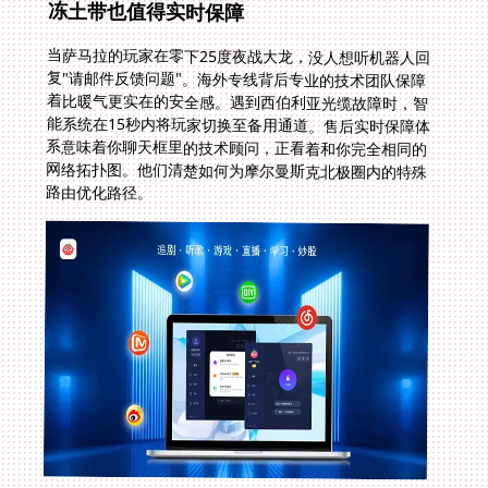
冻土带也值得实时保障
当萨马拉的玩家在零下25度夜战大龙，没人想听机器人回
复"请邮件反馈问题"。海外专线背后专业的技术团队保障
着比暖气更实在的安全感。遇到西伯利亚光缆故障时，智
能系统在15秒内将玩家切换至备用通道。售后实时保障体
系意味着你聊天框里的技术顾问，正看着和你完全相同的
网络拓扑图。他们清楚如何为摩尔曼斯克北极圈内的特殊
路由优化路径。