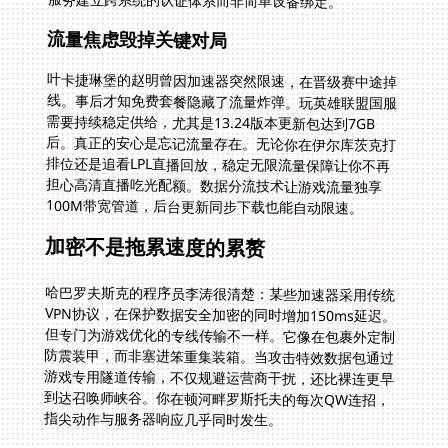
服务建立跨系统的认证体系而非简单设备绑定。
流量焦虑毁掉关键对局
叶卡捷琳堡的赵明曾因加速器突然限速，在晋级赛中途掉
线。事后才知免费套餐隐藏了流量炸弹。玩英雄联盟国服
需要持续稳定供给，尤其是13.24版本更新包达到7GB
后。真正的安心是忘记流量存在。无论你在伊尔库茨克打
排位还是追看LPL直播回放，稳定无限流量保障让你不再
担心高清直播吃光配额。数据分流技术让游戏流量独享
100M带宽管道，后台更新同步下载也能自动限速。
加密不是拖累速度的累赘
哈巴罗夫斯克的程序员李涛很清楚：某些加速器采用传统
VPN协议，在保护数据安全加密的同时增加150ms延迟。
但专门为游戏优化的专线传输不一样。它像在包裹外定制
防震装甲，而非塞进笨重集装箱。当攻击特效数据包通过
游戏专用隧道传输，不仅规避运营商干扰，还比裸连更早
到达召唤师峡谷。你在顿河畔罗斯托夫的每次QW连招，
指尖动作与服务器响应几乎同时发生。