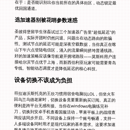
优回国通道。
选加速器别被花哨参数迷惑
圣彼得堡留学生张磊试过三个加速器广告里"超低延迟"的
产品，实际开团时仍然闪退。问题出在动态路由的欺骗
性。测试节点的延迟可能是深夜空载数据，当你真正在喀
山下午六点登陆电信区，涌入的流量瞬间挤垮普通线路。
好的加速策略应该像导航避开拥堵路段——莫斯科用户连
接哈尔滨节点优于上海，而新西伯利亚玩家可能需要青岛
专线。智能动态调度才是降低延迟的核心科技。
设备切换不该成为负担
符拉迪沃斯托克的王欣习惯用宿舍电脑玩LOL，但坐火车
回乌兰乌德老家时，切换设备竟要重新购买订阅。真正的
便利是跨平台无感衔接。当你在windows电脑练完补
刀，切换到安卓手机查看国服活动，苹果平板上的战绩查
询应该同步开启。不同设备上保持一个账号畅通，支持一
人多端设备同时用才是现代玩家的基本需求。这要求加速