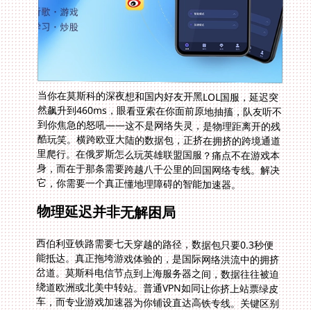
当你在莫斯科的深夜想和国内好友开黑LOL国服，延迟突
然飙升到460ms，眼看亚索在你面前原地抽搐，队友听不
到你焦急的怒吼——这不是网络失灵，是物理距离开的残
酷玩笑。横跨欧亚大陆的数据包，正挤在拥挤的跨境通道
里爬行。在俄罗斯怎么玩英雄联盟国服？痛点不在游戏本
身，而在于那条需要跨越八千公里的回国网络专线。解决
它，你需要一个真正懂地理障碍的智能加速器。
物理延迟并非无解困局
西伯利亚铁路需要七天穿越的路径，数据包只要0.3秒便
能抵达。真正拖垮游戏体验的，是国际网络洪流中的拥挤
岔道。莫斯科电信节点到上海服务器之间，数据往往被迫
绕道欧洲或北美中转站。普通VPN如同让你挤上站票绿皮
车，而专业游戏加速器为你铺设直达高铁专线。关键区别
在于：是否能识别出你当前所在的具体街区，动态锁定最