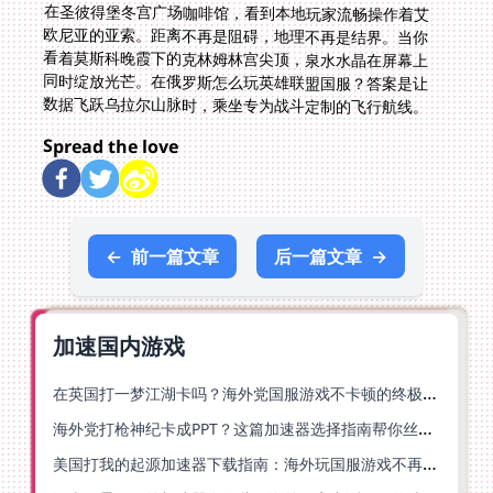
在圣彼得堡冬宫广场咖啡馆，看到本地玩家流畅操作着艾
欧尼亚的亚索。距离不再是阻碍，地理不再是结界。当你
看着莫斯科晚霞下的克林姆林宫尖顶，泉水水晶在屏幕上
同时绽放光芒。在俄罗斯怎么玩英雄联盟国服？答案是让
数据飞跃乌拉尔山脉时，乘坐专为战斗定制的飞行航线。
Spread the love
←
前一篇文章
后一篇文章
→
加速国内游戏
在英国打一梦江湖卡吗？海外党国服游戏不卡顿的终极解法
海外党打枪神纪卡成PPT？这篇加速器选择指南帮你丝滑上分
美国打我的起源加速器下载指南：海外玩国服游戏不再卡的终极方案