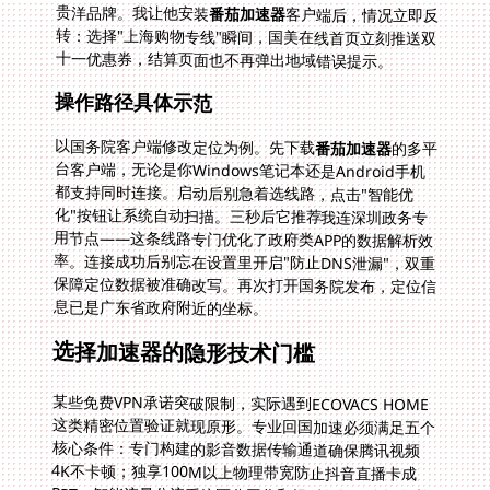
贵洋品牌。我让他安装
番茄加速器
客户端后，情况立即反
转：选择"上海购物专线"瞬间，国美在线首页立刻推送双
十一优惠券，结算页面也不再弹出地域错误提示。
操作路径具体示范
以国务院客户端修改定位为例。先下载
番茄加速器
的多平
台客户端，无论是你Windows笔记本还是Android手机
都支持同时连接。启动后别急着选线路，点击"智能优
化"按钮让系统自动扫描。三秒后它推荐我连深圳政务专
用节点——这条线路专门优化了政府类APP的数据解析效
率。连接成功后别忘在设置里开启"防止DNS泄漏"，双重
保障定位数据被准确改写。再次打开国务院发布，定位信
息已是广东省政府附近的坐标。
选择加速器的隐形技术门槛
某些免费VPN承诺突破限制，实际遇到ECOVACS HOME
这类精密位置验证就现原形。专业回国加速必须满足五个
核心条件：专门构建的影音数据传输通道确保腾讯视频
4K不卡顿；独享100M以上物理带宽防止抖音直播卡成
PPT；智能流量分流系统区分工作和娱乐数据；多设备并
发授权允许笔记本追剧时手机同步刷小红书；最后是实时
在线的技术团队——上次半夜用国务院客户端查资料突遇