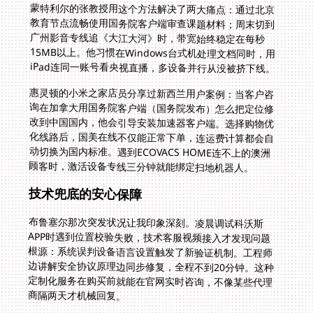
蒙特利尔的张教授用这个方法解决了两大痛点：通过北京
教育节点流畅使用国务院客户端审查课题材料；周末切到
广州影音专线追《大江大河》时，带宽始终稳定在每秒
15MB以上。他习惯在Windows台式机处理文档同时，用
iPad连同一账号看央视直播，多设备并行从没被挤下线。
惠灵顿的小米之家店员分享过新西兰用户案例：当客户咨
询在加拿大用国务院客户端（国务院发布）怎么把定位修
改到中国国内，他会引导安装加速器客户端。选择购物优
化线路后，国美在线不仅能正常下单，连运费计算都会自
动切换为国内标准。遇到ECOVACS HOME连不上的澳洲
顾客时，激活设备专线三分钟就能绑定扫地机器人。
技术兜底的安心保障
布鲁塞尔那次突发状况让我印象深刻。凌晨调试科沃斯
APP时遇到位置校验失败，技术客服视频接入才发现问题
根源：系统误判设备语言设置触发了新验证机制。工程师
边讲解安全协议原理边同步修复，全程不到20分钟。这种
定制化服务在购买前就能在官网实时咨询，不像某些代理
商隔两天才机械回复。