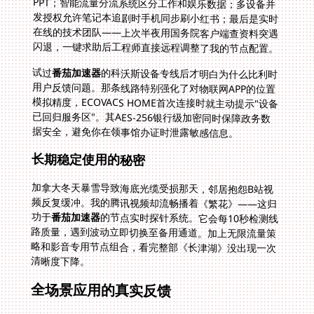
闪退，一键求助后工程师直接远程调整了我的节点配置。
试过
番茄加速器
的科沃斯设备专线后才明白为什么比利时
用户反馈问题。那条线路特别强化了对物联网APP的位置
模拟精度，ECOVACS HOME首次连接时就主动提示"设备
已回归服务区"。其AES-256银行级加密同时保障政务数
据安全，避免你在领事馆办证时泄露敏感信息。
长期稳定使用的秘密
加拿大冬天暴雪导致海底光缆受损那天，邻居抱怨B站视
频反复缓冲。我的腾讯视频却流畅播着《繁花》——这归
功于
番茄加速器
的节点实时探针系统。它会每10秒检测线
路质量，遇到波动立即切换至备用通道。加上无限流量策
略和影音专用节点组合，看完整部《长津湖》没出现一次
清晰度下降。
全场景应用的真实反馈