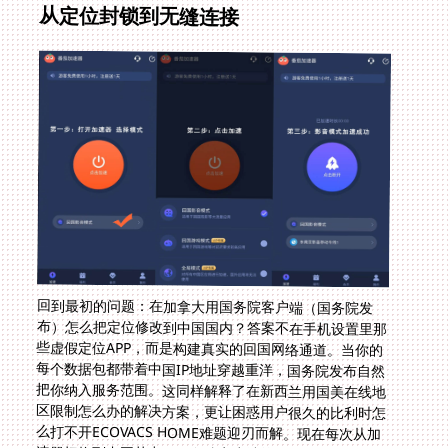
从定位封锁到无缝连接
回到最初的问题：在加拿大用国务院客户端（国务院发
布）怎么把定位修改到中国国内？答案不在手机设置里那
些虚假定位APP，而是构建真实的回国网络通道。当你的
每个数据包都带着中国IP地址穿越重洋，国务院发布自然
把你纳入服务范围。这同样解释了在新西兰用国美在线地
区限制怎么办的解决方案，更让困惑用户很久的比利时怎
么打不开ECOVACS HOME难题迎刃而解。现在每次从加
速器切换到中国节点，国务院客户端的服务公告总会准时