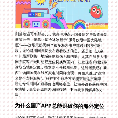
刚落地温哥华那会儿，我兴冲冲点开国务院客户端查最新
政策公告，屏幕上却冷冰冰显示"服务仅限中国大陆地
区"——这场景熟悉吗？很多海外用户都遇到过类似困
境，无论是用国务院发布查看政务信息、还是追《庆余
年》最新剧集，地域限制就像无形的墙。尤其在加拿大用
国务院客户端时想把定位切换到国内，却发现客户端始终
读取当地IP定位，根本绕不开检测机制。这种挫败感在新
西兰访问国美在线买家电时同样出现，页面总跳出"该地
区暂不支持服务"。好在有个解决方案能穿透这层屏障：
通过专业回国加速器修改网络定位，让海外设备获得中国
IP地址，真实还原国内访问权限。下面就来拆解具体方
法。
为什么国产APP总能识破你的海外定位
无论国务院客户端、腾讯视频还是国美在线，这些应用会
通过三重关卡验证用户身份：首先检测手机SIM卡所属国
家，接着检查当前连接WiFi的IP地址段，最后调用设备的
GPS物理定位数据。当你在比利时尝试打开科沃斯扫地机
器人APP时遭遇的ECOVACS HOME连接失败，正是系统
判定你的设备位于服务范围外。传统修改手机定位的设置