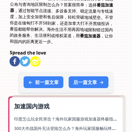
公布与查询地区限制怎么办？答案很简单：选择
番茄加速
器
，通过智能节点连接、多设备支持、稳定流量与专线速
度，加上安全加密和售后保障，轻松突破地域壁垒。不管
你是在缅甸打不开58到家，还是加拿大打不开黑猫投诉，
番茄都能帮你解决。海外生活不用再因地域限制错过国内
的政务服务、生活便利或维权渠道，用
番茄加速器
，让你
和国内的距离更近一步。
Spread the love
←
前一篇文章
后一篇文章
→
加速国内游戏
印度怎么玩全民突击？海外玩家国服游戏加速器终极指南（附原神延迟优化+精灵之境加速器选择）
300大作战国外无法登陆怎么办？海外玩家国服畅玩终极指南（附实测推荐）