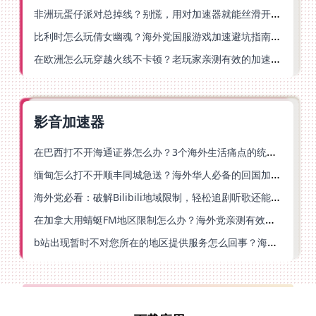
非洲玩蛋仔派对总掉线？别慌，用对加速器就能丝滑开跑！
比利时怎么玩倩女幽魂？海外党国服游戏加速避坑指南（附实测推荐）
在欧洲怎么玩穿越火线不卡顿？老玩家亲测有效的加速器选择指南
影音加速器
在巴西打不开海通证券怎么办？3个海外生活痛点的统一解决方案
缅甸怎么打不开顺丰同城急送？海外华人必备的回国加速指南（附B站会员游戏解决方案）
海外党必看：破解Bilibili地域限制，轻松追剧听歌还能流畅理财的实用指南
在加拿大用蜻蜓FM地区限制怎么办？海外党亲测有效的回国加速方案
b站出现暂时不对您所在的地区提供服务怎么回事？海外党亲测有效的回国加速方案