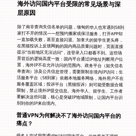
海外访问国内平台受限的常见场景与深
层原因
除了南非查询失信名单的问题，缅甸的华人也常遇到58到
家打不开的情况——想预约搬家或保洁服务，打开APP却
一直加载失败，甚至直接闪退。加拿大的留学生更头疼，
在黑猫投诉上反馈网购的国内商品质量问题时，页面直接
提示“当前地区无法访问”，连登录入口都看不到。这些场
景背后的逻辑高度一致：国内平台通过IP地址判断用户位
置，海外IP不在允许访问的范围内。政务平台（如失信名
单查询）涉及公共信息管理，需要限制非境内IP访问；生
活服务平台（58到家）依赖本地服务网络，海外用户不在
服务覆盖区域；投诉平台（黑猫投诉）则可能受数据合规
限制，禁止境外IP提交信息。海外华人、留学生、工作者
要解决这些问题，核心是突破IP地域限制，让国内平台识
别到你的IP来自境内。
普通VPN为何解决不了海外访问国内平台的
痛点？
很多人尝试用普通VPN访问国内平台，但效果并不理想。
要么连接后速度慢，看个短视频都卡顿半分钟；要么节点
不稳定，频繁掉线，查失信名单查到一半就断了；甚至有
些VPN没有针对国内平台优化，连政务网站的域名都解析
不了。比如在加拿大用普通VPN访问黑猫投诉，可能连接
上了但页面加载超时；缅甸用VPN打开58到家，却无法完
成订单支付——这些都是因为普通VPN缺乏对国内平台的
专线支持，也没有智能分流技术，无法平衡访问速度与稳
定性。更重要的是，普通VPN的安全加密措施不到位，查