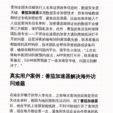
查询全国失信被执行人名单这类政务信息时，数据安全是
关键。
番茄加速器
采用数据安全加密技术，所有传输数据
都经过专线加密处理，避免信息泄露。比如在南非输入个
人信息查询失信名单时，加密通道能保证你的数据不会被
第三方截取，保护隐私安全。此外，番茄的售后实时保障
团队很专业——不管你在凌晨的加拿大遇到黑猫投诉打不
开的问题，还是深夜的缅甸58到家加载失败，联系客服后
都能得到及时响应，技术团队会帮你排查线路或设备问
题，确保你顺利访问国内平台。留学生小张说：“上次在
缅甸半夜用58到家预约保洁，APP突然打不开，联系番茄
客服后，5分钟就帮我换了一条东南亚专线，问题立刻解
决了。”
真实用户案例：番茄加速器解决海外访
问难题
在南非开餐厅的华人李先生，之前每次查询供应商是否在
失信名单时，都因为地区限制无法访问。用了
番茄加速器
后，他在手机上连接智能线路，不到10秒就打开了查询页
面，现在每月都会查一次，避免和失信企业合作带来的风
险。缅甸仰光的留学生小张，想给国内家里预约58到家的
保洁服务，却一直打不开APP；安装番茄后，选择东南亚
专线，顺利完成了订单，还能实时查看服务进度，和保洁
阿姨在线沟通。加拿大多伦多的王女士，网购的国内商品