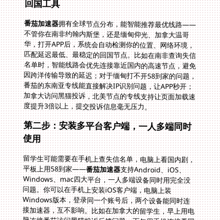
回国工具
番茄加速器
拥有全球节点分布，能智能推荐最优线路——
不管你在南非约翰内斯堡，还是缅甸仰光、加拿大温哥
华，打开APP后，系统会自动检测你的位置、网络环境，
匹配延迟最低、最稳定的回国节点。比如在南非查询失信
名单时，智能线路会优先连接靠近国内的高速节点，避免
因跨洋传输导致的延迟；对于缅甸打不开58到家的问题，
番茄的东南亚专线能直接解决IP识别问题，让APP秒开；
加拿大访问黑猫投诉，北美节点的专线支持让页面加载速
度提升3倍以上，提交投诉信息毫无压力。
第二步：安装多平台客户端，一人多端同时
使用
留学生可能需要在手机上查失信名单，电脑上看国内剧，
平板上用58到家——
番茄加速器
支持Android、iOS、
Windows、mac四大平台，一人多端设备同时用完全没
问题。你可以在手机上安装iOS客户端，电脑上装
Windows版本，登录同一个账号后，两个设备能同时连
接加速器，互不影响。比如在加拿大的留学生，早上用电
脑连接番茄访问黑猫投诉反馈问题，下午用手机连接看国
内综艺，晚上用平板刷58到家的家政服务，不用反复切换