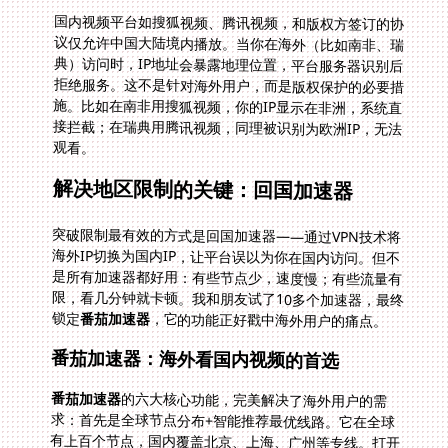
国内视频平台如搜狐视频、腾讯视频，和版权方签订的协
议仅允许中国大陆境内播放。当你在海外（比如南非、瑞
典）访问时，IP地址会暴露地理位置，平台服务器识别后
拒绝服务。这不是针对海外用户，而是版权保护的必要措
施。比如在南非用搜狐视频，你的IP显示在非洲，系统直
接拦截；在瑞典用腾讯视频，同理被识别为欧洲IP，无法
观看。
解决地区限制的关键：回国加速器
突破限制最有效的方式是回国加速器——通过VPN技术将
海外IP切换为国内IP，让平台误以为你在国内访问。但不
是所有加速器都好用：有些节点少，速度慢；有些流量有
限，看几分钟就卡顿。我和朋友试了10多个加速器，最终
锁定
番茄加速器
，它的功能正好戳中海外用户的痛点。
番茄加速器：海外看国内视频的首选
番茄加速器
的六大核心功能，完美解决了海外用户的需
求：首先是全球节点分布+智能推荐最优线路。它在全球
有上百个节点，国内覆盖北京、上海、广州等专线。打开
APP后，系统自动检测网络延迟，推荐最稳定的线路，不
用手动试错。比如在南非用搜狐视频，它会推荐延迟最低