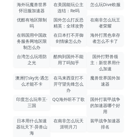
海外玩魔兽世界
在美国能玩公主
怎么玩Dive欧服
怀旧服加速器
连结：Re吗
优酷有地区限制
国外怎么打反恐
在南非怎么玩王
吗
精英：全球攻势
者荣耀
在韩国用中国政
在日本打不开御
海外打黑色幸存
务服务网地区限
剑情缘怎么办
者怎么不卡了
制怎么办
台湾怎么玩塔防
酷狗到国外不能
国外打野兽领
之光
用了吗知乎
主：新世界用什
么加速
澳洲打sky光·遇怎
在马来西亚打不
魔兽世界国外加
么才能不卡
开守望先锋怎么
速器
办
印度怎么玩帝王·
QQ海外听不了歌
国外打装甲战争
三国
的加速器哪个好
用
日本用什么加速
在南非怎么玩天
装甲战争加速器
器玩天下-异兽山
涯明月刀
排名
海