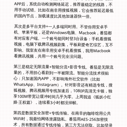
的国内节点，加载速度比其他加速器快一倍。
其次是多平台支持+一人多端同时用。不管你用安卓手
机、苹果平板，还是Windows电脑、Macbook，番茄都
有对应客户端。一个账号能同时登3台设备：手机看搜狐
视频，电脑下载腾讯视频剧集，平板刷爱奇艺综艺，互不
影响。我室友在南非用安卓手机看搜狐，我用Macbook
看腾讯视频，共用一个账号完全没问题。
第三是稳定无限流量+智能分流+影音专线。番茄是无限流
量的，不用担心看剧到一半被限流。智能分流技术很贴
心：只加速国内APP，不影响海外社交软件（比如
WhatsApp、Instagram）。针对影音还有精选专线，搜
狐视频、腾讯视频用专线加速后，1080P高清无卡顿，独
享100M带宽让缓冲时间几乎为零。上周我追《狐妖小红
娘·王权篇》，连续看3小时都没掉帧。
第四是数据安全加密+专线传输。在南非的咖啡馆用公共
WiFi时，我最怕网络泄露隐私。番茄用AES-256加密技
术，所有数据通过专线传输，第三方无法窃取。比如登录