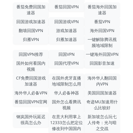
番茄免费回国加
番茄回国VPN
番茄海外回国加
速器
速器
回国游戏加速器
回国游戏VPN
番茄VPN
翻墙回国VPN
游戏加速器
海外回国VPN
归雁VPN
归雁加速器
一键解除腾讯视
频地域限制
回国VPN推荐
回国VPN
一键海外回国VPN
国外如何看国内
回国代理VPN
回国影音加速
视频
CF免费回国游戏
在国外虎牙直播
海外华人翻回国
加速器
地域限制怎么用
内VPN
海外华人必备VPN
华人必备神器
美国回国加速器
番茄回国VPN官网
国外怎么看腾讯
奇迹MU加速用什
视频
么比较好
钢岚国外玩延迟
在意大利用掌上
新加坡怎么玩七
很高怎么办
12333怎么把定位
人传奇：光与暗
修改到中国国内
之交战