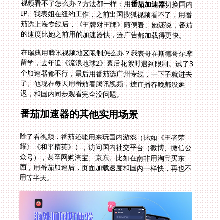
视频看不了怎么办？方法都一样：用
番茄加速器
切换国内
IP。我表姐在纽约工作，之前出国搜狐视频看不了，用番
茄选上海专线后，《王牌对王牌》随便看。她还说，番茄
的速度比她之前用的加速器快，连广告都加载得更快。
在瑞典用腾讯视频地区限制怎么办？我表哥在斯德哥尔摩
留学，去年追《流浪地球2》幕后花絮时遇到限制。试了3
个加速器都不行，最后用番茄选广州专线，一下子就进去
了。他现在每天用番茄看腾讯视频，连直播春晚都没延
迟，和国内同步观看完全没问题。
番茄加速器的其他实用场景
除了看视频，番茄还能用来玩国内游戏（比如《王者荣
耀》《和平精英》），访问国内社交平台（微博、微信公
众号），甚至网购淘宝、京东。比如在南非用淘宝买东
西，用番茄加速后，页面加载速度和国内一样快，再也不
用等半天。