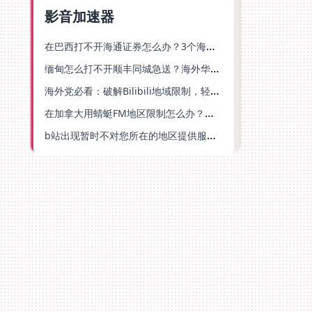
影音加速器
在巴西打不开海通证券怎么办？3个海外生活痛点的统一解决方案
缅甸怎么打不开顺丰同城急送？海外华人必备的回国加速指南（附B站会员游戏解决方案）
海外党必看：破解Bilibili地域限制，轻松追剧听歌还能流畅理财的实用指南
在加拿大用蜻蜓FM地区限制怎么办？海外党亲测有效的回国加速方案
b站出现暂时不对您所在的地区提供服务怎么回事？海外党亲测有效的回国加速方案