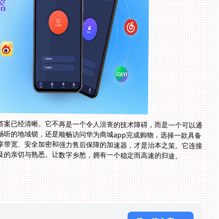
答案已经清晰。它不再是一个令人沮丧的技术障碍，而是一个可以通
畅听的地域锁，还是顺畅访问华为商城app完成购物，选择一款具备
享带宽、安全加密和强力售后保障的加速器，才是治本之策。它连接
及的亲切与熟悉。让数字乡愁，拥有一个稳定而高速的归途。