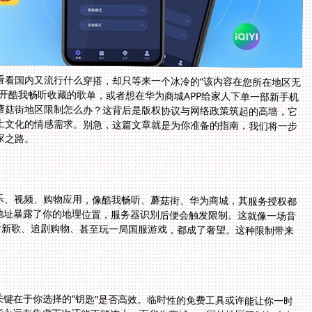
看看国内又流行什么穿搭，却只等来一个冰冷的“该内容在您所在地区无
开酷我畅听收藏的歌单，或者想在华为商城APP给家人下单一部新手机
蘑菇街地区限制怎么办？这背后是版权协议与网络政策筑起的高墙，它
土文化的情感需求。别急，这篇文章就是为你准备的指南，我们将一步
家之路。
？
乐、视频、购物应用，像酷我畅听、蘑菇街、华为商城，其服务授权都
地址暴露了你的地理位置，服务器识别后便会触发限制。这就像一场音
听新歌、追剧购物、甚至玩一局国服游戏，都成了奢望。这种限制带来
关键在于你选择的“钥匙”是否高效。临时性的免费工具或许能让你一时
突然失效是家常便饭，你可能永远在焦虑下次还能不能连上。而华为商城app国外地区限制怎么办
往往对支付环节和物流信息有更严格的地区校验，一个不稳定的连接可能导致下单失败或地址错