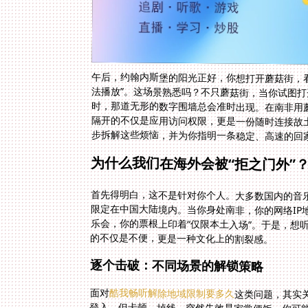
午后，约翰内斯堡的阳光正好，你想打开蘑菇街，
法播放”。这场景熟悉吗？不只蘑菇街，当你试图打
时，那道无形的数字围墙总会准时出现。在南非用
隔开的不仅是应用访问权限，更是一份随时连接故
步拆解这些烦恼，并为你指明一条稳定、高速的回
为什么我们在海外会被“拒之门外”
首先得明白，这不是针对你个人。大多数国内的音
限定在中国大陆境内。当你身处南非，你的网络IP
乐会，你的票根上印着“仅限本土入场”。于是，想
的不仅是不便，更是一种文化上的割裂感。
逐个击破：不同场景的解锁策略
面对
酷我畅听解除地域限制要多久
这类问题，其实
登入，但卡顿、掉线、
则更复杂些，购物应用