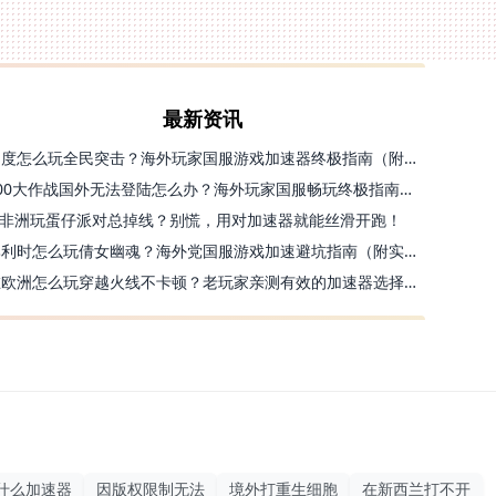
最新资讯
印度怎么玩全民突击？海外玩家国服游戏加速器终极指南（附原神延迟优化+精灵之境加速器选择）
300大作战国外无法登陆怎么办？海外玩家国服畅玩终极指南（附实测推荐）
非洲玩蛋仔派对总掉线？别慌，用对加速器就能丝滑开跑！
比利时怎么玩倩女幽魂？海外党国服游戏加速避坑指南（附实测推荐）
在欧洲怎么玩穿越火线不卡顿？老玩家亲测有效的加速器选择指南
什么加速器
因版权限制无法
境外打重生细胞
在新西兰打不开