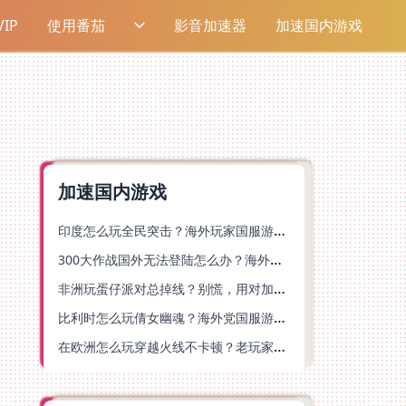
IP
使用番茄
影音加速器
加速国内游戏
加速国内游戏
印度怎么玩全民突击？海外玩家国服游戏加速器终极指南（附原神延迟优化+精灵之境加速器选择）
300大作战国外无法登陆怎么办？海外玩家国服畅玩终极指南（附实测推荐）
非洲玩蛋仔派对总掉线？别慌，用对加速器就能丝滑开跑！
比利时怎么玩倩女幽魂？海外党国服游戏加速避坑指南（附实测推荐）
在欧洲怎么玩穿越火线不卡顿？老玩家亲测有效的加速器选择指南