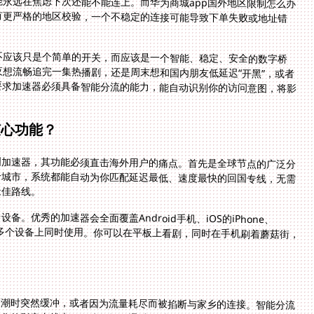
不应该只是个简单的开关，而应该是一个智能、稳定、安全的数字桥
想流畅追完一集热播剧，还是周末想和国内朋友低延迟“开黑”，或者
求加速器必须具备智能分流的能力，能自动识别你的访问意图，将影
核心功能？
国加速器，其功能必须直击海外用户的痛点。首先是全球节点的广泛分
个城市，系统都能自动为你匹配延迟最低、速度最快的回国专线，无需
最佳路线。
优秀的加速器会全面覆盖Android手机、iOS的iPhone、
在多个设备上同时使用。你可以在平板上看剧，同时在手机刷着蘑菇街，
高潮时突然缓冲，或者因为流量耗尽而被掐断与家乡的连接。智能分流
优化的影音专线上，游戏数据则通过低延迟的游戏加速通道，而普通的