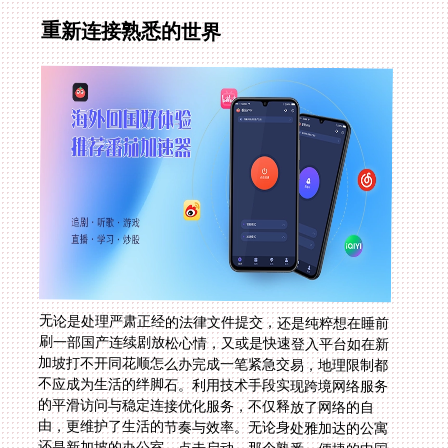
重新连接熟悉的世界
无论是处理严肃正经的法律文件提交，还是纯粹想在睡前
刷一部国产连续剧放松心情，又或是快速登入平台如在新
加坡打不开同花顺怎么办完成一笔紧急交易，地理限制都
不应成为生活的绊脚石。利用技术手段实现跨境网络服务
的平滑访问与稳定连接优化服务，不仅释放了网络的自
由，更维护了生活的节奏与效率。无论身处雅加达的公寓
还是新加坡的办公室，点击启动，那个熟悉、便捷的中国
数字生态即刻在指尖复苏。让加载完成的标志点亮的不只