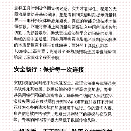
选择工具时别被华丽宣传迷惑。实力才靠得住。稳定的无
限流量供给是基础保障。想想看剧到关键时刻提示流量耗
尽——那种扫兴体验必须避免。真正的智能分流技术才值
得信赖。它能将普通上网流量与需要进入中国的请求智能
切割，为影音娱乐、游戏竞技或法律平台访问提供专用、
顺畅的回中国通道。国外用手机看电影地区限制怎么解决
的本质是带宽卡顿与专线缺失，而好的工具提供独享
100M以上高带宽，高清甚至4K视频拖动进度条也能瞬间
响应，玩游戏全程不卡帧。
安全畅行：保护每一次连接
突破限制的同时绝不能忽视安全。处理涉法事务或登录交
易软件尤其敏感。数据传输必须全程高强度加密。专业工
具采用银行同级的加密协议，确保每个访问“人民法院诉
讼服务网”或在移动端打开财经App如在新加坡打不开同
花顺怎么办的请求都在加密隧道中运行。你的查询内容、
账户信息被严格保护，规避公共网络下的窥探与窃取风
险。专属的网络路径极大降低了数据传输风险。