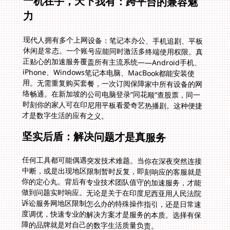
一机在手，天下我有：跨平台的兼容魅
力
现代人拥有多个上网设备：笔记本办公、手机追剧、平板
休闲是常态。一个账号应能同时激活多终端使用权限。真
正贴心的加速服务覆盖所有主流系统——Android手机、
iPhone、Windows笔记本电脑、MacBook都能安装使
用。无需重复购买套餐，一次订阅保障家中所有设备的网
络畅通。在新加坡的公司电脑登录“同花顺”查股票，同一
时刻你的家人可在印尼用平板看爱奇艺热播剧。这种便捷
才是数字生活的应有之义。
坚实后盾：解决问题才是真服务
任何工具都可能偶遇突发技术难题。当你在深夜突然连接
中断，或是出现地区限制暂时反复，即刻响应的客服就是
你的定心丸。背后有专业技术团队值守的加速服务，才能
做到问题实时响应。无论是关于在印度尼西亚用人民法院
诉讼服务网地区限制怎么办的特殊操作指引，还是日常速
度调优，快速专业的解决方案才是服务的本质。选择有保
障的品牌就是对自己的数字生活质量负责。