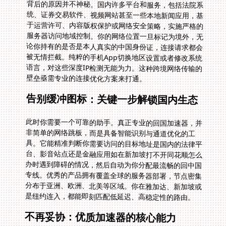
背后的原因并不神秘。国内许多平台和服务，包括法院系
统、证券交易软件、视频网站甚至一些本地新闻应用，基
于运营许可、内容版权保护或网络安全策略，实施严格的
服务器访问地域控制。你的网络位置一旦标记为境外，无
论你持有的是否是本人真实的中国身份证，连接请求都会
被无情拦截。纯粹的手机App切换地区设置或者修改系统
语言，对这些深度IP检测无能为力。这种跨境网络传输的
壁垒亟需专业的连接优化方案来打通。
告别缓冲图标：关键一步解锁国内生态
此时你需要一个可靠的助手。真正专业的回国加速器，并
非简单的网络跳板，而是具备智能识别与通道优化的工
具。它能精准判断你需要访问的目标地址是国内的法律平
台、影音站点还是金融应用如在新加坡打不开同花顺怎么
办时遇到障碍的情况，然后自动为你分配最流畅的回中国
专线。优秀的产品拥有覆盖全球的服务器部署，节点密集
分布于亚洲、欧洲、北美等区域。你在雅加达、新加坡或
是纽约连入，都能即刻匹配低延迟、高稳定性的路由。
不再妥协：优质加速器的核心能力