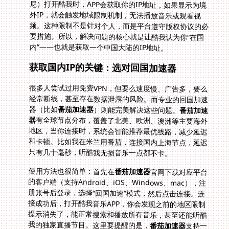
内”——也就是获取一个中国大陆的IP地址。
获取国内IP的关键：选对回国加速器
很多人尝试过用免费VPN，但要么速度慢、广告多，要么
经常断线，甚至存在数据泄露的风险。而专业的回国加速
器（比如
番茄加速器
）则能完美解决这些问题。
番茄加速
器
有全球节点分布，覆盖了北美、欧洲、澳洲等主要海外
地区，当你连接时，系统会智能推荐最优线路，减少延迟
和卡顿。比如我在米兰用番茄，连接国内上海节点，延迟
只有几十毫秒，听酷我无损音乐一点都不卡。
使用方法也很简单：首先在
番茄加速器
官网下载对应平台
的客户端（支持Android、iOS、Windows、mac），注
册账号后登录，选择“回国加速”模式，然后点击连接。连
接成功后，打开酷我音乐APP，你会发现之前的地区限制
提示消失了，能正常搜索和播放所有音乐，甚至还能听酷
我的独家直播节目。这里要提醒的是，
番茄加速器
支持一
人多端设备同时用，比如你手机连了加速器，电脑和iPad