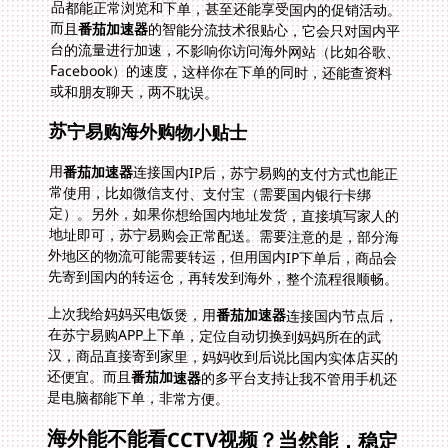
而且
番茄加速器
的智能分流技术很贴心，它会只对国内平
台的流量进行加速，不影响你访问海外网站（比如谷歌、
Facebook）的速度，这样你在下单的同时，还能查资料
或和朋友聊天，两不耽误。
苏宁易购海外购物小贴士
用
番茄加速器
连接国内IP后，苏宁易购的支付方式也能正
常使用，比如微信支付、支付宝（需要国内银行卡绑
定）。另外，如果你想给国内地址发货，直接填写家人的
地址即可，苏宁易购会正常配送。需要注意的是，部分海
外地区的物流可能需要转运，但用国内IP下单后，商品会
先寄到国内的转运仓，再转发到海外，整个流程很顺畅。
上次我给妈妈买电饭煲，用
番茄加速器
连接国内节点后，
在苏宁易购APP上下单，定位自动切换到妈妈所在的武
汉，商品直接寄到家里，妈妈收到后说比国内实体店买的
还便宜。而且
番茄加速器
的多平台支持让我不管用手机还
是电脑都能下单，非常方便。
海外能不能看CCTV视频？当然能，稳定