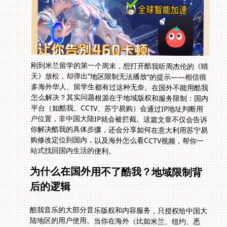
刚到米兰留学的第一个周末，想打开酷我听周杰伦的《晴
天》放松，却弹出“地区限制无法播放”的提示——相信很
多海外华人、留学生都有过这种无奈。在国外不能用酷我
怎么解决？其实问题根源在于地域版权和服务限制：国内
平台（如酷我、CCTV、苏宁易购）会通过IP地址判断用
户位置，非中国大陆IP就会被拦截。这篇文章不仅会告诉
你解决酷我的具体步骤，还会分享如何在意大利用苏宁易
购修改定位到国内，以及海外怎么看CCTV视频，帮你一
站式找回国内生活的便利。
为什么在国外用不了酷我？地域限制背
后的逻辑
酷我音乐的大部分音乐版权和内容服务，只授权给中国大
陆地区的用户使用。当你在海外（比如米兰、纽约、悉
尼）打开酷我时，APP会获取你的IP地址，如果显示为境
外IP，就会触发地域限制机制，无法播放音乐或观看视
频。这种限制不是针对个人，而是平台遵守版权协议的必
要措施。所以，解决问题的核心就是让酷我认为你“在国