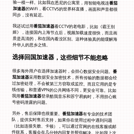
验一模一样。比如我在悉尼的公寓里，用智能电视连
番茄
加速器
的WiFi，看CCTV5的世界杯直播，画面和声音都很
同步，没有延迟。
我还试过用
番茄加速器
看CCTV的老电影，比如《霸王别
姬》，连接国内上海节点后，视频加载速度很快，而且画
质是高清的，和在国内看没区别。这种体验真的能缓解海
外华人的思乡之情。
选择回国加速器，这些细节不能忽略
很多海外用户在选择加速器时，会担心数据安全问题。
番
茄加速器
采用数据安全加密技术，所有传输的数据都会经
过加密处理，不会被第三方窃取或监控。而且它用的是专
线传输，和普通VPN的公共网络不同，更安全可靠。比如
我用
番茄加速器
登录酷我音乐和苏宁易购时，不用担心账
号密码泄露的问题。
另外，售后保障也很重要。
番茄加速器
有专业的技术团
队，提供实时售后支持，如果你在使用过程中遇到问题
（比如连接失败、卡顿），可以通过官网的在线客服或邮
件联系，客服会在几分钟内回复并帮你解决。比如我上次
在巴黎连接时遇到延迟高的问题，联系客服后，他们推荐