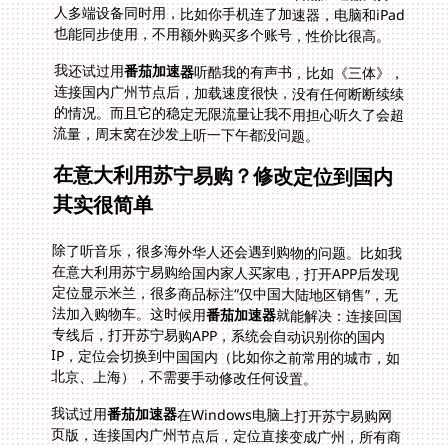
也能同步使用，不用额外购买多个账号，性价比很高。
我还试过用
番茄加速器
听酷我的有声书，比如《三体》，
连接国内广州节点后，加载速度很快，没有任何断断续续
的情况。而且它的稳定无限流量让我不用担心听久了会超
流量，周末窝在沙发上听一下午都没问题。
在意大利用苏宁易购？修改定位到国内
其实很简单
除了听音乐，很多海外华人还会遇到购物的问题。比如我
在意大利用苏宁易购给国内家人买家电，打开APP后发现
定位显示米兰，很多商品标注“仅中国大陆地区销售”，无
法加入购物车。这时候用
番茄加速器
就能解决：连接回国
专线后，打开苏宁易购APP，系统会自动识别你的国内
IP，定位会切换到中国国内（比如你之前常用的城市，如
北京、上海），不需要手动修改任何设置。
我试过用
番茄加速器
在Windows电脑上打开苏宁易购网
页版，连接国内广州节点后，定位直接变成广州，所有商
品都能正常浏览和下单，甚至还能享受国内的促销活动。