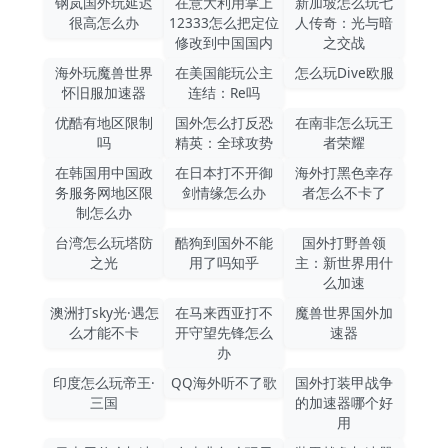
钢岚国外玩延迟
在意大利用掌上
新加坡怎么玩七
很高怎么办
12333怎么把定位
人传奇：光与暗
修改到中国国内
之交战
海外玩魔兽世界
在美国能玩公主
怎么玩Dive欧服
怀旧服加速器
连结：Re吗
优酷有地区限制
国外怎么打反恐
在南非怎么玩王
吗
精英：全球攻势
者荣耀
在韩国用中国政
在日本打不开御
海外打黑色幸存
务服务网地区限
剑情缘怎么办
者怎么不卡了
制怎么办
台湾怎么玩塔防
酷狗到国外不能
国外打野兽领
之光
用了吗知乎
主：新世界用什
么加速
澳洲打sky光·遇怎
在马来西亚打不
魔兽世界国外加
么才能不卡
开守望先锋怎么
速器
办
印度怎么玩帝王·
QQ海外听不了歌
国外打装甲战争
三国
的加速器哪个好
用