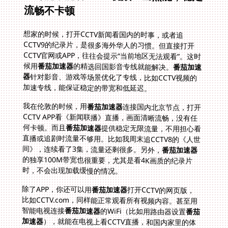
流畅不卡顿
想家的时候，打开CCTV新闻看国内的时事，或者追
CCTV9的纪录片，是很多海外华人的习惯。但直接打开
CCTV官网或APP，往往会提示“当前地区无法观看”。这时
候用
番茄加速器
的精选回国影音专线就能解决。
番茄加速
器
针对影音、游戏等场景优化了专线，比如CCTV视频的
加速专线，能保证稳定的带宽和低延迟。
我在伦敦的时候，用
番茄加速器
连接国内北京节点，打开
CCTV APP看《新闻联播》直播，画面清晰流畅，没有任
何卡顿。而且
番茄加速器
提供稳定无限流量，不用担心看
直播或追剧时流量不够用。比如我周末追CCTV8的《人世
间》，连续看了3集，流量还剩很多。另外，
番茄加速器
的独享100M带宽也很重要，尤其是看4K画质的纪录片
时，不会出现加载缓慢的情况。
除了APP，你还可以用
番茄加速器
打开CCTV的网页版，
比如CCTV.com，同样能正常观看所有视频内容。甚至用
智能电视连接
番茄加速器
的WiFi（比如用路由器设置
番茄
加速器
），就能在电视上看CCTV直播，和国内家里的体