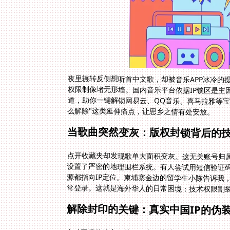
夜里辗转反侧想听首中文歌，却被音乐APP冰冷的
权限制像堵无形墙。国内音乐平台依据IP锁区是主
道，助你一键解锁网易云、QQ音乐、喜马拉雅等宝
么解除"这类延伸痛点，让思乡之情有处安放。
当歌曲突然变灰：版权封锁背后的
点开收藏夹却发现歌单大面积变灰。这无关账号归属
设置了严密的地理围栏系统。有人尝试用短信验证码
源都指向IP定位。柬埔寨金边的留学生小陈告诉我
常登录。这就是海外华人的日常困境：技术权限割
解除封印的关键：真实中国IP的伪