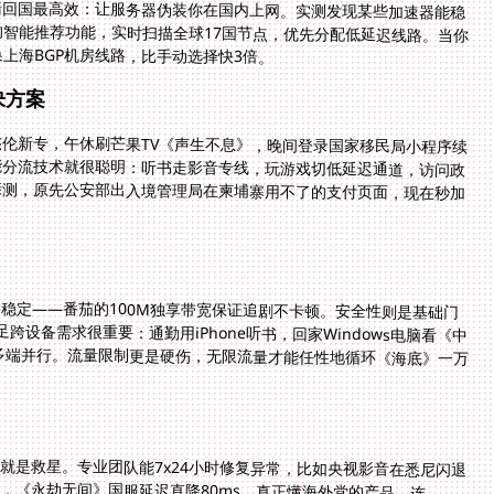
墙回国最高效：让服务器伪装你在国内上网。实测发现某些加速器能稳
的智能推荐功能，实时扫描全球17国节点，优先分配低延迟线路。当你
上海BGP机房线路，比手动选择快3倍。
决方案
伦新专，午休刷芒果TV《声生不息》，晚间登录国家移民局小程序续
能分流技术就很聪明：听书走影音专线，玩游戏切低延迟通道，访问政
亲测，原先公安部出入境管理局在柬埔寨用不了的支付页面，现在秒加
稳定——番茄的100M独享带宽保证追剧不卡顿。安全性则是基础门
设备需求很重要：通勤用iPhone听书，回家Windows电脑看《中
号多端并行。流量限制更是硬伤，无限流量才能任性地循环《海底》一万
就是救星。专业团队能7x24小时修复异常，比如央视影音在悉尼闪退
道，《永劫无间》国服延迟直降80ms。真正懂海外党的产品，连