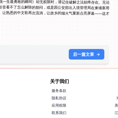
我一生最勇敢的瞬间》却无权限时，请记住破解之法始终存在。无论
影音看不了怎么解除的烦闷，或是因公安部出入境管理局在柬埔寨用
。让熟悉的中文歌再次流淌，让故乡的烟火气重新点亮屏幕——这才
后一篇文章
→
关于我们
服务条款
隐私协议
应用权限
联系我们