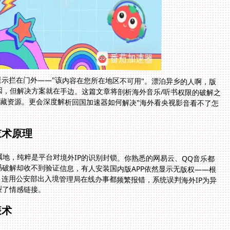
提示拦在门外——"该内容在您所在地区不可用"。漂泊异乡的人啊，版
因，但解决方案就在手边。这篇文章将剖析海外音乐/听书权限的破解之
藏资源。更会深度解析回国加速器如何解决"海外看央视影音看不了怎
技术原理
地，纯粹是平台对境外IP的识别封锁。你熟悉的网易云、QQ音乐都
破解却收不到验证信息，有人安装国内版APP依然显示无版权——根
，连用公安部出入境管理局在线办事都频繁报错，系统误判海外IP为异
裂了情感链接。
装术