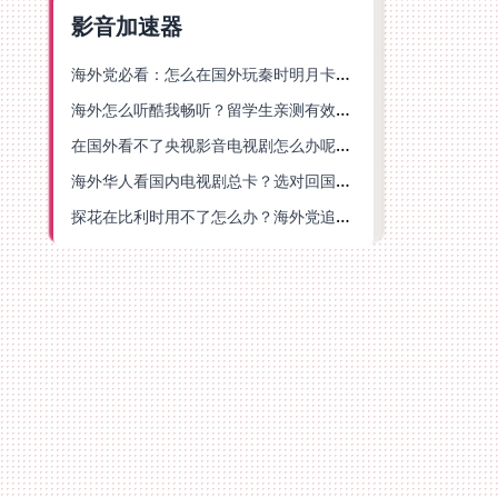
影音加速器
海外党必看：怎么在国外玩秦时明月卡牌版？附豆瓣EZCast地区限制破解法
海外怎么听酷我畅听？留学生亲测有效的华语内容解锁指南
在国外看不了央视影音电视剧怎么办呢？海外党亲测有效的回国加速方案
海外华人看国内电视剧总卡？选对回国加速器，还能解决菲律宾打不开反诈中心的问题
探花在比利时用不了怎么办？海外党追剧办事全攻略，选对加速器就够了