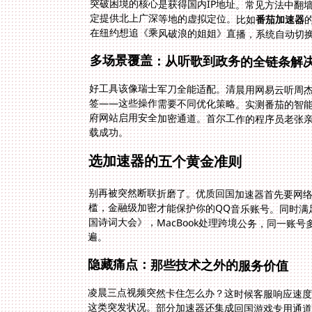
突破困境的核心是获得国内IP地址。常见方法中翻
定提供北上广深等地的虚拟定位。比如
番茄加速器
在纽约想追《乘风破浪的姐姐》直播，系统自动切换
多场景覆盖：从听歌到政务的全链条解
好工具该像瑞士军刀全能适配。清晨用网易云听周杰
签——这些操作需要不同优化策略。实测番茄的智
府网站启用安全加密通道。首尔工作的程序员老张
载成功。
选加速器的五个黄金准则
别再被突然断联折磨了。优质回国加速器首先要网络
槛，金融级加密才能保护你的QQ音乐账号。同时满足跨
国诗词大会》，MacBook处理跨境公务，同一账
遍。
隐藏痛点：那些技术之外的服务价值
凌晨三点视频突然卡住怎么办？这时候客服响应速度
这类突发状况。部分加速器还集成回国游戏专用通