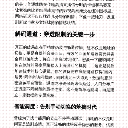
割断你与家乡文娱脉搏的情感联结。
解码通道：穿透限制的关键一步
真正的破局点在于精准伪装与畅通传输。这不仅是地址的
切换，更是身份的合法回归。有效的回国加速器需要具备
全局欺骗能力，将自己彻底"本地化"。想象一下能瞬间将
你在伦敦的卧室网络接入上海张江的机房——这正是优质
加速技术的核心逻辑。你的设备需在底层链路获得"国内
居民"同等的访问权限，同时满足三大原则：数据动态加
密避免平台预警、通道纯净确保高速低延迟、入口分布广
泛适应不同时段的最佳连接。这不是简单地翻墙，而是建
立一座数据的专属空桥。
智能调度：告别手动切换的笨拙时代
曾经为了找个能用的节点不停手动测试，消耗的不仅是时
间更是追剧热情。真正流畅的体验应是隐形的服务。优质
加速技术背后是全球节点网络的无缝协作。根据当前时段
负载、运营商链路质量、内容服务器所在位置，毫秒级自
动匹配最佳线路。你在巴塞罗那手机看B站直播时，加速
器已将流量导流至延迟最低的杭州节点；当你在纽约客厅
电视登录爱奇艺，智能分流技术则优先保障4K蓝光信号
流畅通路。技术应像空气般存在——当科技发挥效力时，