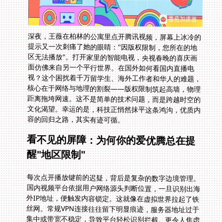
深夜，王薇在柏林的公寓里点开腾讯视频，屏幕上冰冷的
提示又一次刺痛了她的眼睛："因版权限制，您所在的地
区无法播放"。打开家里的智能电视，央视春晚的喜庆画
面仿佛来自另一个平行世界。在国外如何看国内直播电
视？这个困扰着千万留学生、海外工作者和华人的难题，
核心在于网络与地理的割裂——版权限制筑起高墙，物理
距离拖垮网速。这不是简单的技术问题，而是跨越时空的
文化渴望。幸运的是，科技正悄然抹平这条鸿沟，优质内
容的回归之路，其实有迹可循。
看不见的屏障：为何你的爱优腾总在提
醒"地区限制"
每次点开播放键前的迟疑，背后是复杂的数字边境管理。
国内视频平台依据用户网络源头判断位置，一旦识别出海
外IP地址，便触发内容锁定。这就像在虚拟世界拉起了铁
丝网。常规VPN连接往往留下明显痕迹，服务器地址过于
集中或带宽不稳定，导致平台轻松识别拦截。更令人焦虑
的是，普通线路在传输高清直播信号时的卡顿和马赛克，
让紧张的比赛结局或期待的影视高潮淹没在缓冲图标里。
网络延迟不仅仅耽误几分钟的剧情，它像一把钝刀，反复