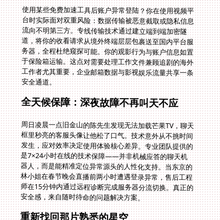
使用某些免费加速工具后账户异常登陆？你在使用视频平
台时实际面对双重风险：数据传输被恶意截取或隐私信息
流向不明第三方。专线传输技术通过建立端到端加密隧
道，将你的收看请求从境外终端层层包裹送至国内平台服
务器，全程杜绝窥探可能。你的观影行为与账户信息如置
于保险箱运输。这点对需要处理工作文件兼顾追剧的海外
工作者尤其重要，企业邮箱数据与影视娱乐流量共享一条
安全通道。
全天候保障：深夜故障不再叫天不应
周日凌晨一点旧金山的陈先生发现无法加载芒果TV，聊天
框里秒亮的客服头像让他松了口气。技术意外从不挑时间
发生，应对效率决定使用体验核心差异。专业团队提供的
是7×24小时在线的技术保障——并非机械应答的聊天机
器人，而是能精准定位异常源头的人性化支持。当东京的
林小姐在春节晚会直播前两小时遭遇登录异常，售后工程
师在15分钟内通过远程诊断完成服务器分流切换。真正的
安全感，来自随时待命的问题解决方案。
重新找回那片熟悉的星空