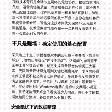
你不会意识到它的存在。
不只是翻墙：稳定使用的基石配置
某天晚上十点，李哲在墨尔本的合租屋里准备看《流浪地
球2》，突然出现提示"连接不稳定"。这瞬间的崩溃源于
某些工具的致命短板。稳定支撑海量影音传输需三大要
素：无限流量设计避免看到关键处额度耗尽；专享网络通
道保证带宽不被公共节点用户挤占；多设备并发登陆支持
满足家庭共享需求。当你用iPad追着《浪姐》最新舞台
时，伴侣能同时用Windows电脑在起点中文网看小说更
新，孩子还能用安卓盒子看央视少儿动画。并行不悖的数
据流如同分流河，各自奔腾又不相干扰。
安全隐忧下的数据暗流