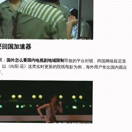
要回国加速器
境：
国外怎么看国内电视剧地域限制
导致的平台封锁、跨国网络延迟造
成的卡顿掉帧，以及多设备切换时的账号异常风险。以《向阳·花》这类实时更新的院线电影为例，海外用户常比国内观众
下。