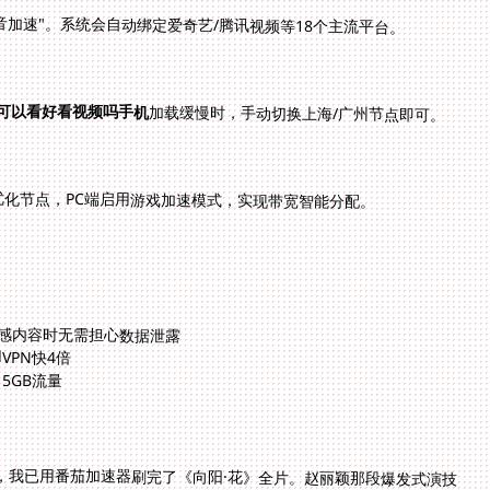
影音加速"。系统会自动绑定爱奇艺/腾讯视频等18个主流平台。
可以看好看视频吗手机
加载缓慢时，手动切换上海/广州节点即可。
优化节点，PC端启用游戏加速模式，实现带宽智能分配。
敏感内容时无需担心数据泄露
VPN快4倍
5GB流量
，我已用番茄加速器刷完了《向阳·花》全片。赵丽颖那段爆发式演技
，在100M独享带宽下每个微表情都清晰可见。凌晨三点给国内闺蜜发微信："这监狱剧情虽然离谱，但颖宝的