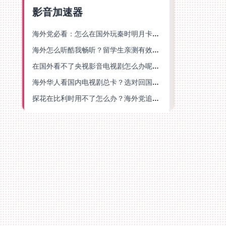
影音加速器
海外党必看：怎么在国外玩秦时明月卡牌版？附豆瓣EZCast地区限制破解法
海外怎么听酷我畅听？留学生亲测有效的华语内容解锁指南
在国外看不了央视影音电视剧怎么办呢？海外党亲测有效的回国加速方案
海外华人看国内电视剧总卡？选对回国加速器，还能解决菲律宾打不开反诈中心的问题
探花在比利时用不了怎么办？海外党追剧办事全攻略，选对加速器就够了