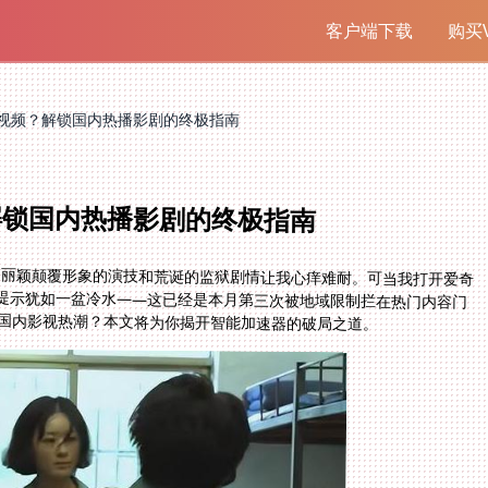
客户端下载
购买V
视频？解锁国内热播影剧的终极指南
解锁国内热播影剧的终极指南
赵丽颖颠覆形象的演技和荒诞的监狱剧情让我心痒难耐。可当我打开爱奇
的提示犹如一盆冷水——这已经是本月第三次被地域限制拦在热门内容门
国内影视热潮？本文将为你揭开智能加速器的破局之道。