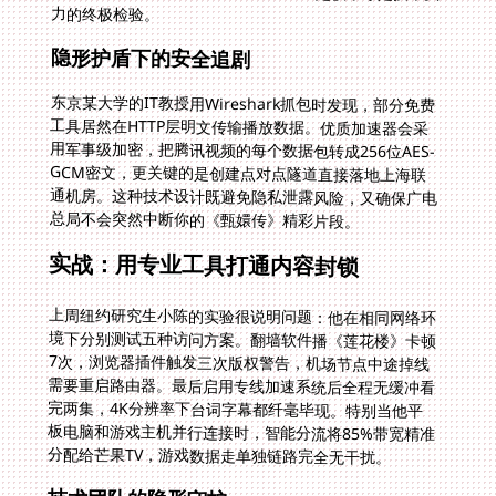
力的终极检验。
隐形护盾下的安全追剧
东京某大学的IT教授用Wireshark抓包时发现，部分免费
工具居然在HTTP层明文传输播放数据。优质加速器会采
用军事级加密，把腾讯视频的每个数据包转成256位AES-
GCM密文，更关键的是创建点对点隧道直接落地上海联
通机房。这种技术设计既避免隐私泄露风险，又确保广电
总局不会突然中断你的《甄嬛传》精彩片段。
实战：用专业工具打通内容封锁
上周纽约研究生小陈的实验很说明问题：他在相同网络环
境下分别测试五种访问方案。翻墙软件播《莲花楼》卡顿
7次，浏览器插件触发三次版权警告，机场节点中途掉线
需要重启路由器。最后启用专线加速系统后全程无缓冲看
完两集，4K分辨率下台词字幕都纤毫毕现。特别当他平
板电脑和游戏主机并行连接时，智能分流将85%带宽精准
分配给芒果TV，游戏数据走单独链路完全无干扰。