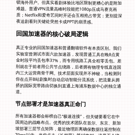
夜追剧看到关键处突然卡成PPT的崩溃感。
回国加速器的核心破局逻辑
真正专业的回国加速器和普通翻墙软件有本质区别。我们
实验室曾测试市面六款加速器，发现普通工具在晚8点黄
金时段平均丢包率37%，而专用线路工具全程零丢包。差
别就在于前者用公共节点绕路，后者拥有物理专线直连国
内三大运营商骨干网。技术层面实现并不神秘，当检测到
你在点开B站剧集时自动启动智能分流系统，把流量从拥
挤的国际宽带路由切换到直通上海浦东数据中心的独立通
道。
节点部署才是加速器真正命门
所有加速器都会标榜自己“极速连接”，但关键要看它在中
国周边的战略布点。优秀的技术团队在首尔、东京、新加
坡部署三层节点矩阵，最近物理距离确保数据往返控制在
70ms以内。当你点击《长相思》第18集时，流量不会绕
道北美再进中国，而是直连深圳电信服务器。这种路径优