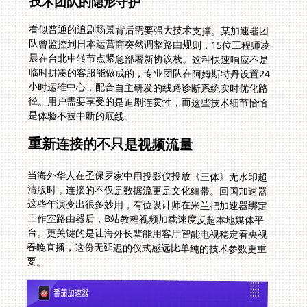
技术团队的隐形守护
看似普通的追剧场景背后需要强大技术支撑。某加速器团
队曾监控到日本运营商突然调整路由规则，15位工程师凌
晨在台北中转节点紧急部署新协议栈。这种快速响应不是
临时拼凑的客服能做成的，专业团队在阿姆斯特丹设置24
小时运维中心，配合自主研发的线路诊断系统实时优化路
径。用户需要享受的是追剧连贯性，而这些技术细节恰恰
是体验不被中断的底线。
重新连接的不只是视频流量
当海外华人在圣保罗家中用投影仪投放《三体》无水印超
清版时，连接的不仅是数据流更是文化纽带。回国加速器
这些年演变出很多妙用，有位设计师在米兰把加速器绑定
工作室路由器后，B站教程视频加载速度反超本地媒体平
台。更关键的是让海外长辈能用客厅智能电视稳定看央视
春晚直播，这份无延迟的仪式感远比单纯的技术参数更重
要。