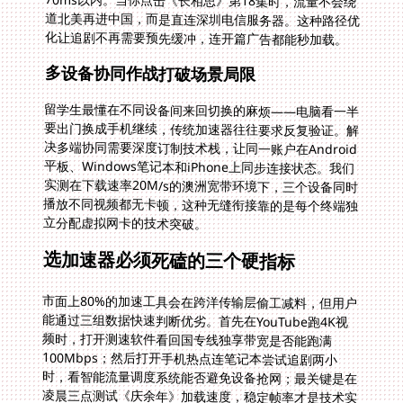
化让追剧不再需要预先缓冲，连开篇广告都能秒加载。
多设备协同作战打破场景局限
留学生最懂在不同设备间来回切换的麻烦——电脑看一半
要出门换成手机继续，传统加速器往往要求反复验证。解
决多端协同需要深度订制技术栈，让同一账户在Android
平板、Windows笔记本和iPhone上同步连接状态。我们
实测在下载速率20M/s的澳洲宽带环境下，三个设备同时
播放不同视频都无卡顿，这种无缝衔接靠的是每个终端独
立分配虚拟网卡的技术突破。
选加速器必须死磕的三个硬指标
市面上80%的加速工具会在跨洋传输层偷工减料，但用户
能通过三组数据快速判断优劣。首先在YouTube跑4K视
频时，打开测速软件看回国专线独享带宽是否能跑满
100Mbps；然后打开手机热点连笔记本尝试追剧两小
时，看智能流量调度系统能否避免设备抢网；最关键是在
凌晨三点测试《庆余年》加载速度，稳定帧率才是技术实