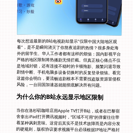
每次想追最新的B站电视剧却显示"仅限中国大陆地区观
看"，是不是瞬间浇灭了你熬夜追剧的热情？很多身处海
外的留学生、华人工作者都有这样的烦恼：国内影视平台
严格的地区限制将热播剧无情拦截。但真正核心痛点不仅
是地域封锁，还有连接不稳时的卡顿拖影、频繁闪退导致
剧情中断、手机电脑多设备切换时的反复登录烦恼。看完
这篇你会明白，要流畅追剧根本不需要找盗版资源冒侵权
风险，一台回国加速器就能彻底解决所有问题。
为什么你的B站永远显示地区限制
当你在洛杉矶咖啡店用Apple TV打开B站，或者在巴黎宿
舍拿出iPad打开腾讯视频时，“区域不可用”的弹窗往往带
着某种讽刺意味。这背后其实不是技术故障而是内容分发
的硬规则，版权协议要求视频平台必须根据IP地址严格封
锁海外用户。但真实看剧体验比地区限制更糟心的是附加
难题。普通VPN流量高峰时段能把1080p压成马赛克画
质；Netflix和爱奇艺同时开还会互相抢占带宽；更别提深