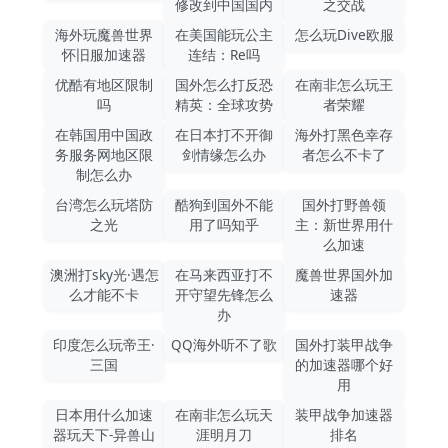
修改到中国国内
之交战
海外玩魔兽世界
在美国能玩公主
怎么玩Dive欧服
怀旧服加速器
连结：Re吗
优酷有地区限制
国外怎么打反恐
在南非怎么玩王
吗
精英：全球攻势
者荣耀
在韩国用中国政
在日本打不开御
海外打黑色幸存
务服务网地区限
剑情缘怎么办
者怎么不卡了
制怎么办
台湾怎么玩塔防
酷狗到国外不能
国外打野兽领
之光
用了吗知乎
主：新世界用什
么加速
澳洲打sky光·遇怎
在马来西亚打不
魔兽世界国外加
么才能不卡
开守望先锋怎么
速器
办
印度怎么玩帝王·
QQ海外听不了歌
国外打装甲战争
三国
的加速器哪个好
用
日本用什么加速
在南非怎么玩天
装甲战争加速器
器玩天下-异兽山
涯明月刀
排名