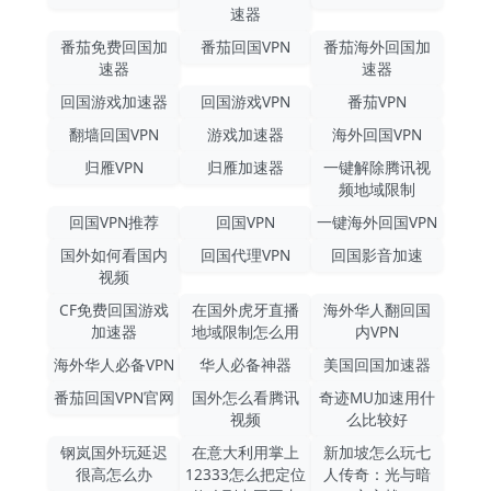
速器
番茄免费回国加
番茄回国VPN
番茄海外回国加
速器
速器
回国游戏加速器
回国游戏VPN
番茄VPN
翻墙回国VPN
游戏加速器
海外回国VPN
归雁VPN
归雁加速器
一键解除腾讯视
频地域限制
回国VPN推荐
回国VPN
一键海外回国VPN
国外如何看国内
回国代理VPN
回国影音加速
视频
CF免费回国游戏
在国外虎牙直播
海外华人翻回国
加速器
地域限制怎么用
内VPN
海外华人必备VPN
华人必备神器
美国回国加速器
番茄回国VPN官网
国外怎么看腾讯
奇迹MU加速用什
视频
么比较好
钢岚国外玩延迟
在意大利用掌上
新加坡怎么玩七
很高怎么办
12333怎么把定位
人传奇：光与暗