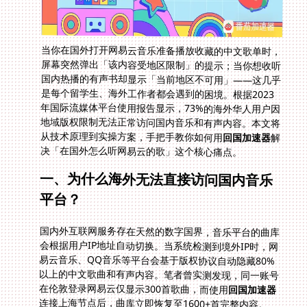
当你在国外打开网易云音乐准备播放收藏的中文歌单时，
屏幕突然弹出「该内容受地区限制」的提示；当你想收听
国内热播的有声书却显示「当前地区不可用」——这几乎
是每个留学生、海外工作者都会遇到的困境。根据2023
年国际流媒体平台使用报告显示，73%的海外华人用户因
地域版权限制无法正常访问国内音乐和有声内容。本文将
从技术原理到实操方案，手把手教你如何用
回国加速器
解
决「在国外怎么听网易云的歌」这个核心痛点。
一、为什么海外无法直接访问国内音乐
平台？
国内外互联网服务存在天然的数字国界，音乐平台的曲库
会根据用户IP地址自动切换。当系统检测到境外IP时，网
易云音乐、QQ音乐等平台会基于版权协议自动隐藏80%
以上的中文歌曲和有声内容。笔者曾实测发现，同一账号
在伦敦登录网易云仅显示300首歌曲，而使用
回国加速器
连接上海节点后，曲库立即恢复至1600+首完整内容。