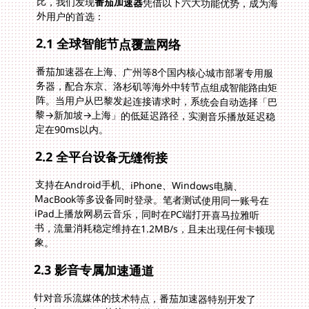
比，我们发现
番茄加速器
凭借以下六大功能优势，成为海
外用户的首选：
2.1 全球智能节点覆盖网络
番茄加速器在上海、广州等8个国内核心城市部署专用服
务器，配合东京、洛杉矶等海外中转节点组成智能路由矩
阵。当用户从巴黎发起连接请求时，系统会自动选择「巴
黎→新加坡→上海」的低延迟路径，实测音乐播放延迟稳
定在90ms以内。
2.2 全平台设备无缝衔接
支持在Android手机、iPhone、Windows电脑、
MacBook等多设备同时登录。笔者测试使用同一账号在
iPad上播放网易云音乐，同时在PC端打开喜马拉雅听
书，流量消耗稳定维持在1.2MB/s，且未出现任何卡顿现
象。
2.3 影音专属加速通道
针对音乐流媒体的技术特点，番茄加速器特别开发了
LIVE-Streaming协议。该协议能智能识别网易云音乐、
QQ音乐的数据包，通过UDP加速将音频缓冲时间缩短至
0.3秒。在纽约进行的网络压力测试显示，即使当地网络