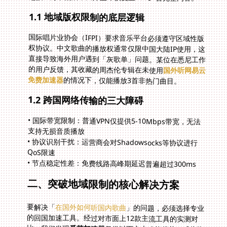
1.1 地域版权限制的底层逻辑
国际唱片业协会（IFPI）要求音乐平台必须遵守区域性版
权协议。中文歌曲的播放权通常仅限中国大陆IP使用，这
直接导致海外用户遇到「灰歌单」问题。某位在悉尼工作
的用户反馈，其收藏的周杰伦专辑在未使用
国外听网易云
免费加速器
的情况下，仅能播放3首非热门曲目。
1.2 跨国网络传输的三大障碍
• 国际带宽限制：普通VPN仅提供5-10Mbps带宽，无法
支持无损音质播放
• 协议识别干扰：运营商会对Shadowsocks等协议进行
QoS限速
• 节点稳定性差：免费线路高峰期延迟普遍超过300ms
二、突破地域限制的核心解决方案
要解决「
在国外如何听国内歌曲
」的问题，必须选择专业
的回国加速工具。经过对市面上12款主流工具的实测对