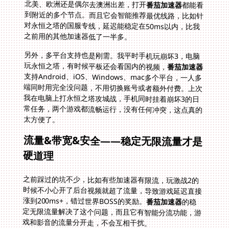
北美、欧洲还是偶尔去澳洲出差，打开
番茄加速器
都能看
到附近的多个节点。而且它会智能推荐最优线路，比如针
对永恒之塔的国服专线，延迟能稳定在50ms以内，比我
之前用的其他加速器低了一半多。
另外，多平台支持也是刚需。我平时手机玩崩坏3，电脑
玩永恒之塔，有时候平板还会看国内的视频，
番茄加速器
支持Android、iOS、Windows、mac多个平台，一人多
端同时用完全没问题，不用切换账号或者额外付费。上次
我在电脑上打永恒之塔攻城战，手机同时挂着崩坏3的日
常任务，两个游戏都流畅运行，没有任何冲突，这点真的
太方便了。
流量&带宽&安全——稳定无限流量才是
硬道理
之前踩过的坑不少，比如有些加速器有限流，玩激战2的
时候不小心开了后台视频就超了流量，导致游戏延迟直接
涨到200ms+，错过世界BOSS的奖励。
番茄加速器
的稳
定无限流量解决了这个问题，而且它有智能分流功能，游
戏和影音的流量分开走，不会互相干扰。