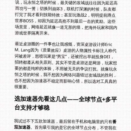
游戏世界隔离开来。
最近桌游圈的一件事也让我感慨，资深桌游设计师Eric
M. Lang因为《质量效应》桌游的人物属性卡标注人称代
词被差评，怒喷玩家是“男宝”，还被挖出早就投身DEI，
招聘都遵从相关原则。其实不管是桌游还是网游，玩家想
要的都是纯粹的体验，不用被无关的争议打扰。就像玩永
恒之塔的时候，我不想因为网络问题错过攻城战的胜利，
也不想因为加速器不稳定而影响心情，所以选对工具真的
很重要。
选加速器先看这几点——全球节点+多平
台支持才够稳
我试过不下五款加速器，最后留在手机和电脑里的只有
番
茄加速器
。首先吸引我的是它的全球节点分布，不管我在