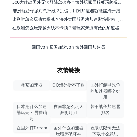
300大作战国外无法登陆怎么办？海外玩家国服畅玩终极指南（附实测推荐）
非洲玩蛋仔派对总掉线？别慌，用对加速器就能丝滑开跑！
比利时怎么玩倩女幽魂？海外党国服游戏加速避坑指南（附实测推荐）
在欧洲怎么玩穿越火线不卡顿？老玩家亲测有效的加速器选择指南
回国vpn
回国加速vpn
海外回国加速器
友情链接
番茄加速器
QQ海外听不了歌
国外打装甲战争
的加速器哪个好
用
日本用什么加速
在南非怎么玩天
装甲战争加速器
器玩天下-异兽山
涯明月刀
排名
海
在国外打Dream
国外什么加速器
因版权限制无法
玩暗黑破坏神
下载什么意思