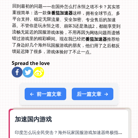
回到最初的问题——在国外怎么打永恒之塔不卡？其实答
案很简单：选一款像
番茄加速器
这样，拥有全球节点、多
平台支持、稳定无限流量、安全加密、专业售后的加速
器。不管你是玩永恒之塔、崩坏3还是激战2，都能享受到
流畅无延迟的国服游戏体验，不用再因为网络问题而遗憾
错过游戏里的精彩瞬间。现在我已经把
番茄加速器
推荐给
了身边好几个海外玩国服游戏的朋友，他们用了之后都反
馈延迟降了很多，游戏体验好了不止一点。
Spread the love
←
前一篇文章
后一篇文章
→
加速国内游戏
印度怎么玩全民突击？海外玩家国服游戏加速器终极指南（附原神延迟优化+精灵之境加速器选择）