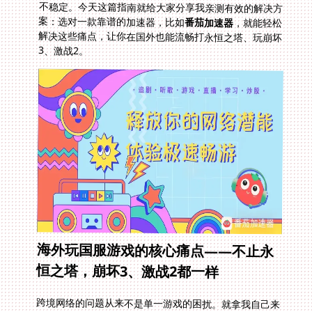
案：选对一款靠谱的加速器，比如
番茄加速器
，就能轻松
解决这些痛点，让你在国外也能流畅打永恒之塔、玩崩坏
3、激战2。
海外玩国服游戏的核心痛点——不止永
恒之塔，崩坏3、激战2都一样
跨境网络的问题从来不是单一游戏的困扰。就拿我自己来
说，玩永恒之塔的时候，最关键的攻城战往往因为延迟高
而功亏一篑；切换到崩坏3，联机打深渊的时候，队友都
打完了我才看到技能特效；甚至玩激战2，明明提前蹲点
世界BOSS，却因为延迟高抢不到最后一击的奖励。这些
场景里，网络延迟就像一道无形的墙，把海外玩家和国内