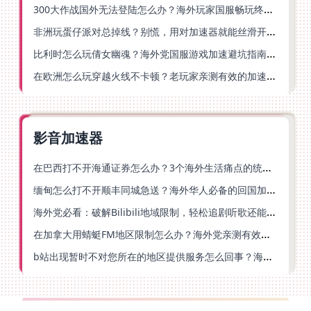
300大作战国外无法登陆怎么办？海外玩家国服畅玩终极指南（附实测推荐）
非洲玩蛋仔派对总掉线？别慌，用对加速器就能丝滑开跑！
比利时怎么玩倩女幽魂？海外党国服游戏加速避坑指南（附实测推荐）
在欧洲怎么玩穿越火线不卡顿？老玩家亲测有效的加速器选择指南
影音加速器
在巴西打不开海通证券怎么办？3个海外生活痛点的统一解决方案
缅甸怎么打不开顺丰同城急送？海外华人必备的回国加速指南（附B站会员游戏解决方案）
海外党必看：破解Bilibili地域限制，轻松追剧听歌还能流畅理财的实用指南
在加拿大用蜻蜓FM地区限制怎么办？海外党亲测有效的回国加速方案
b站出现暂时不对您所在的地区提供服务怎么回事？海外党亲测有效的回国加速方案