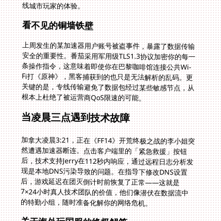
线城市玩家的体验。
看不见的铜墙铁壁
上周发生的某加速器用户账号被盗事件，暴露了数据传输
安全的重要性。番茄采用军用级TLS1.3协议加密你的每一
条操作指令，这意味着即使你在巴黎咖啡馆连接公共Wi-
Fi打《原神》，黑客捕获到的也只是无法解析的乱码。更
关键的是，专线传输避免了数据包经过某些敏感节点，从
根本上杜绝了被运营商QoS限速的可能。
当凌晨三点遇到技术故障
加拿大凌晨3:21，正在《FF14》开荒终极之战的李小姐突
然遭遇加速器断连。点击客户端里的「紧急救援」按钮
后，技术支持Jerry在112秒内响应，通过远程日志分析发
现是本地DNS污染导致的问题。在指导下修改DNS设置
后，游戏延迟在团灭倒计时前恢复了正常——这就是
7×24小时真人技术团队的价值，他们像潜伏在数据流中
的特勤小组，随时准备化解你的网络危机。