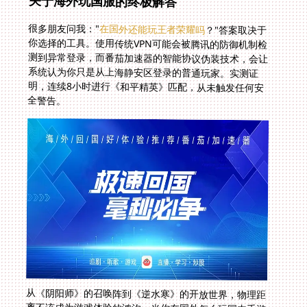
关于海外玩国服的终极解答
很多朋友问我："
在国外还能玩王者荣耀吗
？"答案取决于
你选择的工具。使用传统VPN可能会被腾讯的防御机制检
测到异常登录，而番茄加速器的智能协议伪装技术，会让
系统认为你只是从上海静安区登录的普通玩家。实测证
明，连续8小时进行《和平精英》匹配，从未触发任何安
全警告。
从《阴阳师》的召唤阵到《逆水寒》的开放世界，物理距
离不该成为游戏体验的鸿沟。当你在国外怎么玩国内手游
的困惑变成行云流水的神级操作时，才会真正理解：好的
加速器不是单纯的速度助推器，而是架设在玩家与快乐之
间的量子隧道。这或许就是科技最温暖的打开方式——让