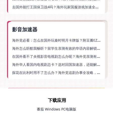
去国外能打王国保卫战4吗？海外玩家国服游戏加速全攻略（附公主连结幻想江湖实测）
影音加速器
海外党必看：怎么在国外玩秦时明月卡牌版？附豆瓣EZCast地区限制破解法
海外怎么听酷我畅听？留学生亲测有效的华语内容解锁指南
在国外看不了央视影音电视剧怎么办呢？海外党亲测有效的回国加速方案
海外华人看国内电视剧总卡？选对回国加速器，还能解决菲律宾打不开反诈中心的问题
探花在比利时用不了怎么办？海外党追剧办事全攻略，选对加速器就够了
下载应用
番茄 Windows PC电脑版