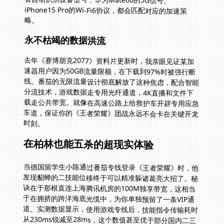
略。
永不枯竭的数据洪流
去年《赛博朋克2077》资料片更新时，我亲眼见证某加
速器用户因为50GB流量限额，在下载到97%时被强行断
线。番茄的无限流量设计彻底解放了这种焦虑，配合智能
分流技术，游戏数据走专用光纤通道，4K直播和文件下
载走公共带宽。就像在高速公路上给救护车开辟专用应急
车道，保证你的《王者荣耀》团战永远不会卡在关键开龙
时刻。
在柏林也能五杀的超现实体验
当德国留学生小陈通过番茄专线登录《王者荣耀》时，他
发现貂蝉的二技能位移终于可以精准躲诸葛亮大招了。秘
诀在于那根直连上海腾讯机房的100M独享带宽，这相当
于在拥挤的跨洋海底光缆中，为你单独预留了一条VIP通
道。实测数据显示，使用游戏专线后，技能指令传输耗时
从230ms锐减至28ms，这个数值甚至优于部分国内二三