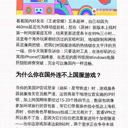
看着国内好友在《王者荣耀》五杀超神，自己却因为
460ms延迟沦为移动提款机；想在《原神》新版本上线时
第一时间探索提瓦特，结果更新进度条卡在99%三小时...
这是每个海外玩家都经历过的至暗时刻。地域限制和网络
延迟像两把锁，把我们对国服游戏的热情锁在太平洋的另
一端。但今天我要告诉你：只要选对工具，在洛杉矶的公
寓用iPhone打巅峰赛、在悉尼的图书馆用Windows电脑
肝阴阳师寮突破，完全可以像国内一样流畅。
为什么你在国外连不上国服游戏？
当你的美国IP尝试登录《崩坏：星穹铁道》时，游戏服务
器就像海关官员般严谨。运营商基于地理位置实施的IP封
锁，加上跨国网络要经过15-20个路由节点，数据包就像
参加环球旅行的背包客，等它们带着操作指令抵达上海机
房时，你的角色早被Boss拍成二次元相片了。普通VPN之
所以救不了急，是因为它们往往把流量塞进同个加密隧道
——当你边游戏加速边刷B站时，两个需求正在争夺本就