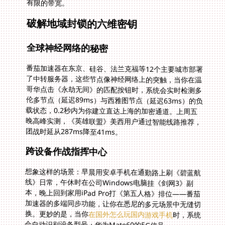
有限的带宽。
破解地域封锁的六维密钥
全球神经网络的秘密
番茄加速器在东京、硅谷、法兰克福等12个主要城市部署
了中转服务器，这些节点像神经网络上的突触，当你在温
哥华点击《永劫无间》的匹配按钮时，系统会实时检测多
伦多节点（延迟89ms）与西雅图节点（延迟63ms）的负
载状态，0.2秒内为你建立直达上海的加密通道。上周五
晚高峰实测，《英雄联盟》美西用户通过智能线路推荐，
团战时延从287ms降至41ms。
跨设备作战指挥中心
想象这样的场景：早晨用安卓手机在通勤路上刷《碧蓝航
线》日常，午休时在公司Windows电脑挂《剑网3》副
本，晚上回到家用iPad Pro打《第五人格》排位——番茄
加速器的多端同步功能，让你在悉尼的多元场景中无缝切
换。更妙的是，当你
在国外怎么玩国内游戏手机
时，系统
会自动识别设备型号：华为Mate60的5G信号、
iPhone15 Pro的Wi-Fi6协议，都会匹配对应的加速策