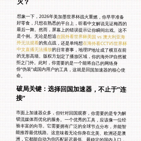
灭？
想象一下，2026年美加墨世界杯战火重燃，你早早准备
好零食，只想在熟悉的平台上，听着中文解说见证梅西的
最后一舞。然而，屏幕上的错误提示让你瞬间出戏。这不
是个例。无论是想追
在国外看世界杯美国 vs 澳大利亚海
外无法观看
的焦点战，还是单纯想
在海外看CCTV5世界杯
中文直播无法播放
的日常赛事，地理IP地址成了横亘在前
的无形高墙。版权方划定了播放区域，你的海外IP自然被
拒之门外。此时，你需要的是一个能将自己的网络身
份“伪装”成国内用户的工具，这就是回国加速器的核心使
命。
破局关键：选择回国加速器，不止于“连
接”
市面上加速器众多，但针对回国观赛，你需要的是专为解
锁流媒体而优化的服务。一个优秀的工具，应该像一位经
验丰富的向导。它需要拥有广泛的全球节点分布，并能智
能推荐最优线路。这意味着无论你身在北美、欧洲还是澳
洲，它都能自动为你匹配延迟最低、最稳定的国内入口，
确保高清直播不卡顿、不缓冲。尤其是在观看节奏紧张的
体育赛事时，毫秒级的延迟差异都可能导致你错过关键进