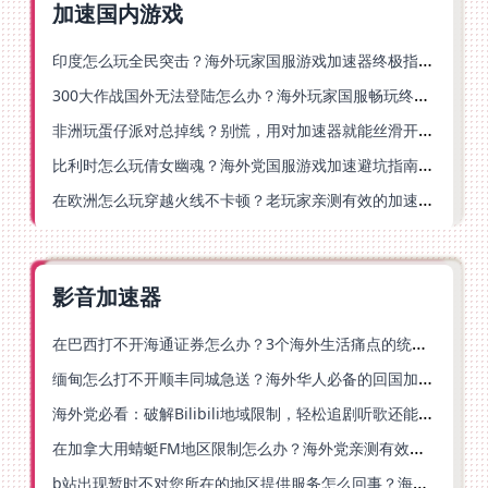
加速国内游戏
印度怎么玩全民突击？海外玩家国服游戏加速器终极指南（附原神延迟优化+精灵之境加速器选择）
300大作战国外无法登陆怎么办？海外玩家国服畅玩终极指南（附实测推荐）
非洲玩蛋仔派对总掉线？别慌，用对加速器就能丝滑开跑！
比利时怎么玩倩女幽魂？海外党国服游戏加速避坑指南（附实测推荐）
在欧洲怎么玩穿越火线不卡顿？老玩家亲测有效的加速器选择指南
影音加速器
在巴西打不开海通证券怎么办？3个海外生活痛点的统一解决方案
缅甸怎么打不开顺丰同城急送？海外华人必备的回国加速指南（附B站会员游戏解决方案）
海外党必看：破解Bilibili地域限制，轻松追剧听歌还能流畅理财的实用指南
在加拿大用蜻蜓FM地区限制怎么办？海外党亲测有效的回国加速方案
b站出现暂时不对您所在的地区提供服务怎么回事？海外党亲测有效的回国加速方案