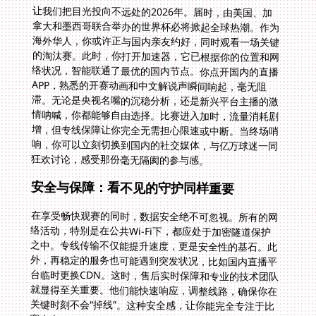
让我们把目光投向不远处的2026年。届时，由美国、加
拿大和墨西哥联合举办的世界杯必将掀起全球热潮。作为
海外华人，你或许正与国内亲友约好，同时观看一场关键
的淘汰赛。此时，你打开加速器，它已根据你的位置和网
络状况，智能联通了最优的国内节点。你点开国内的直播
APP，熟悉的开赛动画和中文解说声瞬间响起，毫无阻
滞。无论是央视名嘴的沉稳分析，还是新兴平台主播的激
情呐喊，你都能够自由选择。比赛进入加时，流量消耗剧
增，但专线保障让你完全无需担心限速或中断。当终场哨
响，你可以立刻切换到国内的社交媒体，与亿万球迷一同
狂欢讨论，感受那份毫无隔阂的参与感。
安全与保障：看不见的守护同样重要
在享受畅快观赛的同时，数据安全绝不可忽视。所有的网
络活动，特别是在公共Wi-Fi下，都应处于加密隧道保护
之中。专线传输不仅能提升速度，更是安全性的基石。此
外，再稳定的服务也可能遇到突发状况，比如国内直播平
台临时更换CDN。这时，售后实时保障和专业的技术团队
就显得至关重要。他们能快速响应，调整线路，确保你在
关键时刻不会“掉线”。这种安全感，让你能完全专注于比