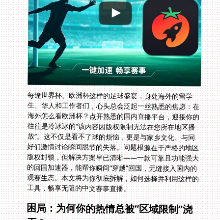
每逢世界杯、欧洲杯这样的足球盛宴，身处海外的留学
生、华人和工作者们，心头总会泛起一丝熟悉的焦虑：在
海外怎么看欧洲杯？点开熟悉的国内直播平台，迎接你的
往往是冷冰冰的“该内容因版权限制无法在您所在地区播
放”。这不仅是看不了球的烦恼，更是与家乡文化、与同
好们激情讨论瞬间脱节的失落。问题根源在于严格的地区
版权封锁，但解决方案早已清晰——一款可靠且功能强大
的回国加速器，能帮你瞬间“穿越”回国，无缝接入国内的
观赛生态。本文将为你彻底拆解，如何选择并利用这样的
工具，畅享无阻的中文赛事直播。
困局：为何你的热情总被“区域限制”浇