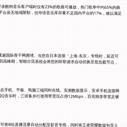
登录酷狗音乐客户端时仅有23%的歌曲可播放，热门歌单中约65%的曲
国际平台虽无地域限制，但华语音乐库存量不足国内平台的17%，难以满足
动规避国际骨干网拥堵。当您在日本连接「上海-东京」专线时，延迟可
追剧高峰期，智能分流系统会将您的听歌请求自动切换至低负载节点，
许在手机、平板、电脑三端同时在线。实测数据显示，安卓手机连接网
播放QQ音乐时，三设备并行使用带宽仅占用12Mbps，百兆独享带宽足够
可将B站直播流量自动分配至影音专线，同时将王者荣耀数据包导入
载专辑时的网络延迟波动控制在±8ms以内，实现真正的「听歌零干