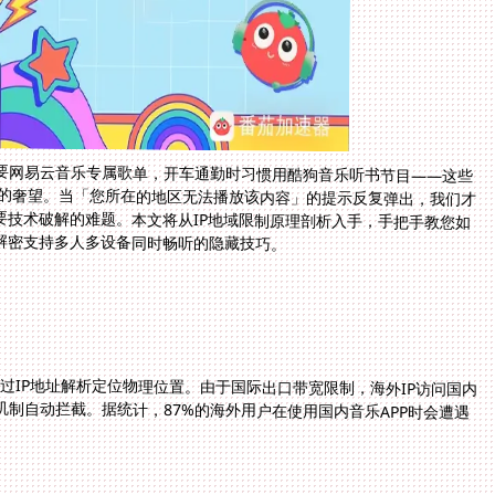
要网易云音乐专属歌单，开车通勤时习惯用酷狗音乐听书节目——这些
现的奢望。当「您所在的地区无法播放该内容」的提示反复弹出，我们才
要技术破解的难题。本文将从IP地域限制原理剖析入手，手把手教您如
解密支持多人多设备同时畅听的隐藏技巧。
过IP地址解析定位物理位置。由于国际出口带宽限制，海外IP访问国内
机制自动拦截。据统计，87%的海外用户在使用国内音乐APP时会遭遇