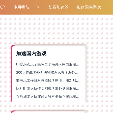
IP
使用番茄
影音加速器
加速国内游戏
加速国内游戏
印度怎么玩全民突击？海外玩家国服游戏加速器终极指南（附原神延迟优化+精灵之境加速器选择）
300大作战国外无法登陆怎么办？海外玩家国服畅玩终极指南（附实测推荐）
非洲玩蛋仔派对总掉线？别慌，用对加速器就能丝滑开跑！
比利时怎么玩倩女幽魂？海外党国服游戏加速避坑指南（附实测推荐）
在欧洲怎么玩穿越火线不卡顿？老玩家亲测有效的加速器选择指南