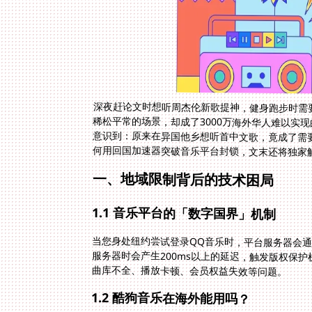
深夜赶论文时想听周杰伦新歌提神，健身跑步时需
稀松平常的场景，却成了3000万海外华人难以实
意识到：原来在异国他乡想听首中文歌，竟成了需
何用回国加速器突破音乐平台封锁，文末还将独家
一、地域限制背后的技术困局
1.1 音乐平台的「数字国界」机制
当您身处纽约尝试登录QQ音乐时，平台服务器会通
服务器时会产生200ms以上的延迟，触发版权保护
曲库不全、播放卡顿、会员权益失效等问题。
1.2 酷狗音乐在海外能用吗？