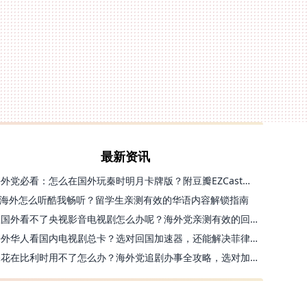
最新资讯
海外党必看：怎么在国外玩秦时明月卡牌版？附豆瓣EZCast地区限制破解法
海外怎么听酷我畅听？留学生亲测有效的华语内容解锁指南
在国外看不了央视影音电视剧怎么办呢？海外党亲测有效的回国加速方案
海外华人看国内电视剧总卡？选对回国加速器，还能解决菲律宾打不开反诈中心的问题
探花在比利时用不了怎么办？海外党追剧办事全攻略，选对加速器就够了