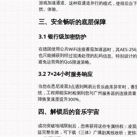
扰」体验。
三、安全畅听的底层保障
3.1 银行级加密防护
在德国使用公共WiFi连接番茄加速器时，其AES-
也只能捕获到经过混淆处理的乱码信息。特别设计的
避免运营商的QoS限速策略。
3.2 7×24小时服务响应
当您在悉尼凌晨3点遇到网易云音乐曲库异常时，番
统，工程师能实时检测到您与广州服务器的连接质
障恢复速度提升300%。
四、解锁后的音乐宇宙
成功突破地域限制后，您将获得这些专属特权：凌晨
益完整生效，可下载《三体》广播剧离线收听；更惊喜