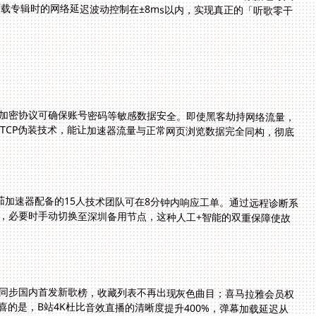
256加密协议可确保账号密码等敏感数据安全。即使黑客劫持网络流量，
TCP伪装技术，能让加速器流量与正常网页浏览数据完全同构，彻底
茄加速器配备的15人技术团队可在8分钟内响应工单。通过远程诊断系
量，必要时手动切换至深圳备用节点，这种人工+智能的双重保障使故
同步国内首发新歌榜，收藏列表不再出现灰色曲目；喜马拉雅会员权
的是，B站4K杜比音效直播的清晰度提升400%，弹幕加载延迟从