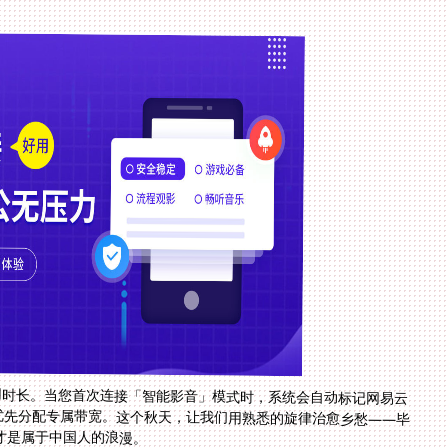
用时长。当您首次连接「智能影音」模式时，系统会自动标记网易云
优先分配专属带宽。这个秋天，让我们用熟悉的旋律治愈乡愁——毕
才是属于中国人的浪漫。