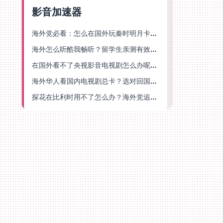
影音加速器
海外党必看：怎么在国外玩秦时明月卡牌版？附豆瓣EZCast地区限制破解法
海外怎么听酷我畅听？留学生亲测有效的华语内容解锁指南
在国外看不了央视影音电视剧怎么办呢？海外党亲测有效的回国加速方案
海外华人看国内电视剧总卡？选对回国加速器，还能解决菲律宾打不开反诈中心的问题
探花在比利时用不了怎么办？海外党追剧办事全攻略，选对加速器就够了