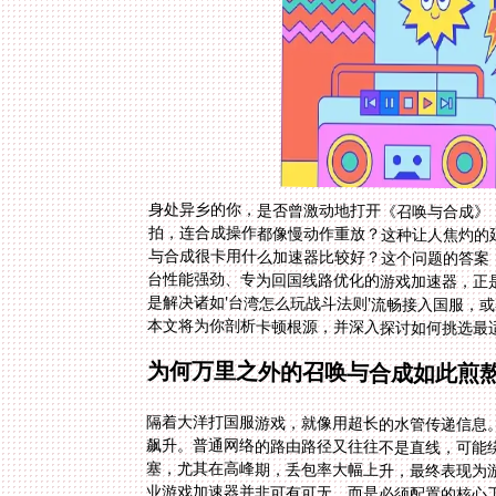
身处异乡的你，是否曾激动地打开《召唤与合成》
拍，连合成操作都像慢动作重放？这种让人焦灼的
与合成很卡用什么加速器比较好？这个问题的答案
台性能强劲、专为回国线路优化的游戏加速器，正
是解决诸如'台湾怎么玩战斗法则'流畅接入国服，或
本文将为你剖析卡顿根源，并深入探讨如何挑选最
为何万里之外的召唤与合成如此煎
隔着大洋打国服游戏，就像用超长的水管传递信息。
飙升。普通网络的路由路径又往往不是直线，可能
塞，尤其在高峰期，丢包率大幅上升，最终表现为
业游戏加速器并非可有可无，而是必须配置的核心