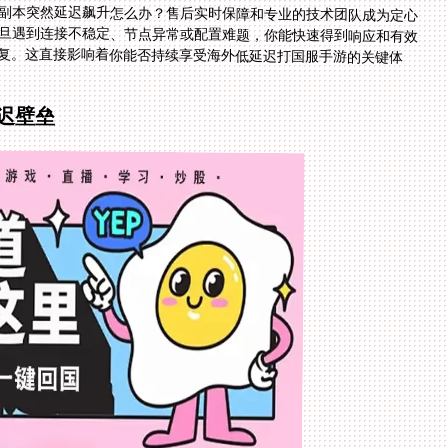
副本突然延迟飙升怎么办？售后实时保障和专业的技术团队成为定心
旦遇到连接不稳定、节点异常或配置难题，你能快速得到响应和有效
回复。这直接影响着你能否持续享受海外低延迟打国服手游的关键体
迟壁垒