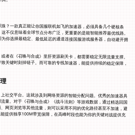
识珠？一款真正能让你国服联机如飞的加速器，必须具备几个硬核条
这不仅意味着全球节点分布广泛，更重要的是能智能推荐最优线路。
为你选择最稳定、最低延迟的通道连接国服游戏服务器，自动避开拥
，或者在《召唤与合成》里肝资源刷关卡，都需要稳定无限流量支撑。
导致关键时刻掉链子。而可靠的专线加速器，能提供持续的稳定保障，
管理
、上社交平台。这就涉及到网络资源的智能分配问题。优秀的加速器具
用流量。对于《召唤与合成》《战斗法则》等游戏数据，通过精选回国
频、网页浏览等其他流量，则可以采用不同的优化路径甚至不加速，避
能提供独享100M带宽保障，在高峰时段也能为你的关键对战提供充