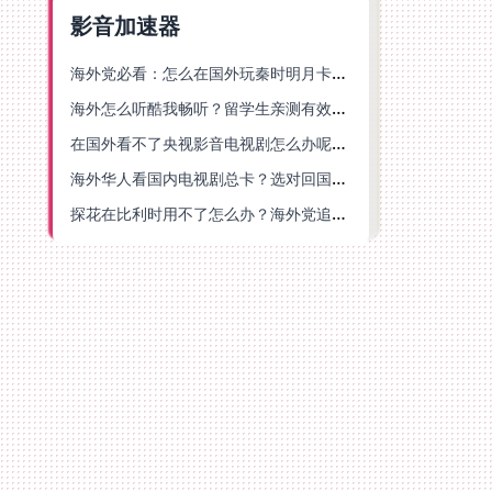
影音加速器
海外党必看：怎么在国外玩秦时明月卡牌版？附豆瓣EZCast地区限制破解法
海外怎么听酷我畅听？留学生亲测有效的华语内容解锁指南
在国外看不了央视影音电视剧怎么办呢？海外党亲测有效的回国加速方案
海外华人看国内电视剧总卡？选对回国加速器，还能解决菲律宾打不开反诈中心的问题
探花在比利时用不了怎么办？海外党追剧办事全攻略，选对加速器就够了