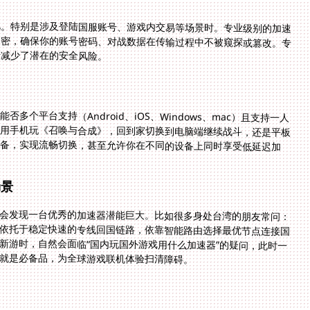
视。特别是涉及登陆国服账号、游戏内交易等场景时。专业级别的加速
加密，确保你的账号密码、对战数据在传输过程中不被窥探或篡改。专
步减少了潜在的安全风险。
个平台支持（Android、iOS、Windows、mac）且支持一人
用手机玩《召唤与合成》，回到家切换到电脑端继续战斗，还是平板
设备，实现流畅切换，甚至允许你在不同的设备上同时享受低延迟加
场景
会发现一台优秀的加速器潜能巨大。比如很多身处台湾的朋友常问：
依托于稳定快速的专线回国链路，依靠智能路由选择最优节点连接国
新游时，自然会面临“国内玩国外游戏用什么加速器”的疑问，此时一
就是必备品，为全球游戏联机体验扫清障碍。