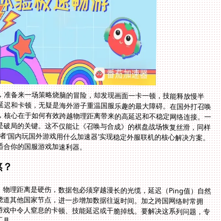
，准备来一场策略烧脑的冒险，却发现画面一卡一顿，技能释放慢半
延迟和卡顿，无疑是海外游子重温国服乐趣的最大障碍。在国外打召唤
，核心在于如何有效跨越物理距离带来的高延迟和不稳定网络连接。一
是破局的关键。这不仅能让《召唤与合成》的棋盘战场恢复丝滑，同样
者'国内玩国外游戏用什么加速器'实现稳定外服联机的核心解决方案。
适合你的国服游戏加速利器。
熬？
物理距离是硬伤，数据包必须穿越漫长的光缆，延迟（Ping值）自然
绕道其他国家节点，进一步增加数据往返时间。加之跨国网络时常拥
游戏中令人窒息的卡顿、技能延迟或干脆掉线。要解决这系列问题，专
工具。