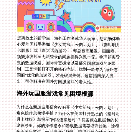
远离故土的留学生、海外工作者或华人玩家，想流畅体验
心爱的国服手游如《少女前线：云图计划》、《秦时明月
卡牌版》或《新大话西游2》，却总被高延迟、画面糊、
频繁掉线甚至无法登录的问题搅得兴致全无。物理距离导
致的数据绕路、国际带宽拥堵以及部分国服游戏的IP限
制，正是卡顿打不开的核心症结。找到一款专为"海外连
国服"优化的加速器，才是破局关键。这篇指南深入浅
出，帮你解决在国外打国服游戏的老大难。
海外玩国服游戏常见困境根源
为什么在新加坡用宿舍WiFi开《少女前线：云图计划》，
角色操作总像慢半拍？为什么在美国打开熟悉的《秦时明
月卡牌版》却提示“网络连接超时”？答案藏在数据包的长
途跋涉里。你的操作指令和游戏数据需要漂洋过海，途径
多个国际节点，一旦拥堵或绕路，延迟轻松突破200ms。
更别说某些国服游戏会屏蔽海外IP，导致账号都登不上
去。这些痛点，仅仅靠普通VPN解决不了。你需要的是专