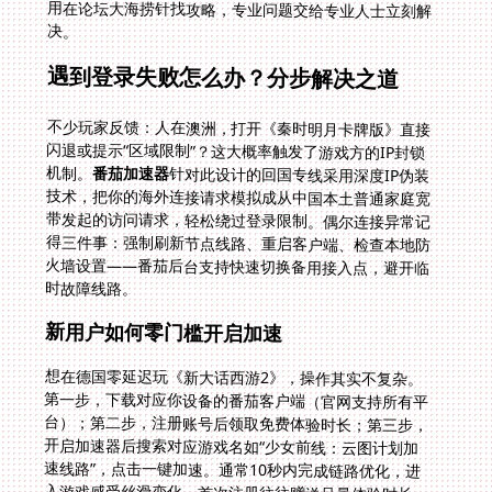
决。
遇到登录失败怎么办？分步解决之道
不少玩家反馈：人在澳洲，打开《秦时明月卡牌版》直接
闪退或提示“区域限制”？这大概率触发了游戏方的IP封锁
机制。
番茄加速器
针对此设计的回国专线采用深度IP伪装
技术，把你的海外连接请求模拟成从中国本土普通家庭宽
带发起的访问请求，轻松绕过登录限制。偶尔连接异常记
得三件事：强制刷新节点线路、重启客户端、检查本地防
火墙设置——番茄后台支持快速切换备用接入点，避开临
时故障线路。
新用户如何零门槛开启加速
想在德国零延迟玩《新大话西游2》，操作其实不复杂。
第一步，下载对应你设备的番茄客户端（官网支持所有平
台）；第二步，注册账号后领取免费体验时长；第三步，
开启加速器后搜索对应游戏名如“少女前线：云图计划加
速线路”，点击一键加速。通常10秒内完成链路优化，进
入游戏感受丝滑变化。首次注册往往赠送足量体验时长，