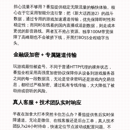
担心流量不够用？番茄提供稳定无限流量的畅快体验。核
心在于它采用智能分流引擎：把《新大话西游2》的战斗
数据，通过专用的游戏加速通道传输，优先保障即时性和
稳定性；而同时在线看的国内直播或追剧数据，则走成本
更优的影音路线。两者互不抢占资源。独享100M带宽保
障了高峰期也不会被挤下线，开黑打BOSS全程稳字当
头。
金融级加密 + 专属隧道传输
玩游戏最怕被盗号。不同于普通HTTP代理的裸奔状态，
番茄全程采用高强度加密协议保障你从设备到游戏服务器
之间的每一段数据流，无论是登录密码还是游戏内交易信
息，都经过严格加密。通过私有专线传输，大大降低了被
劫持或窃听的风险。
真人客服 + 技术团队实时响应
半夜在加拿大打本突然卡住怎么办？番茄提供售后实时保
障通道。无论是微信、在线客服还是后台工单，真人技术
团队7x24小时待命，快速定位节点波动或配置问题。不
用在论坛大海捞针找攻略，专业问题交给专业人士立刻解