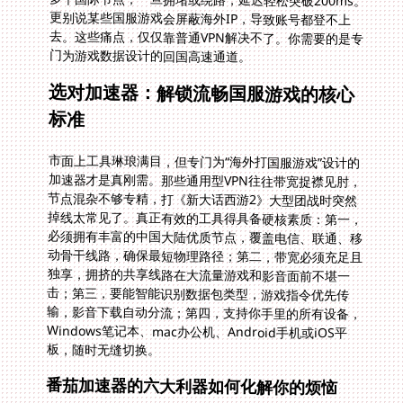
门为游戏数据设计的回国高速通道。
选对加速器：解锁流畅国服游戏的核心
标准
市面上工具琳琅满目，但专门为“海外打国服游戏”设计的
加速器才是真刚需。那些通用型VPN往往带宽捉襟见肘，
节点混杂不够专精，打《新大话西游2》大型团战时突然
掉线太常见了。真正有效的工具得具备硬核素质：第一，
必须拥有丰富的中国大陆优质节点，覆盖电信、联通、移
动骨干线路，确保最短物理路径；第二，带宽必须充足且
独享，拥挤的共享线路在大流量游戏和影音面前不堪一
击；第三，要能智能识别数据包类型，游戏指令优先传
输，影音下载自动分流；第四，支持你手里的所有设备，
Windows笔记本、mac办公机、Android手机或iOS平
板，随时无缝切换。
番茄加速器的六大利器如何化解你的烦恼