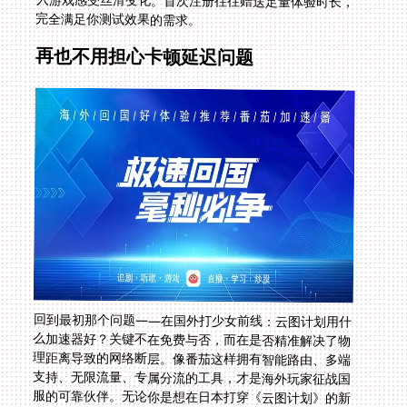
完全满足你测试效果的需求。
再也不用担心卡顿延迟问题
回到最初那个问题——在国外打少女前线：云图计划用什
么加速器好？关键不在免费与否，而在是否精准解决了物
理距离导致的网络断层。像番茄这样拥有智能路由、多端
支持、无限流量、专属分流的工具，才是海外玩家征战国
服的可靠伙伴。无论你是想在日本打穿《云图计划》的新
活动，还是在加拿大和兄弟组队下《新大话西游2》的副
本，或是晚饭后躺在伦敦公寓刷《秦时明月》日常，告别