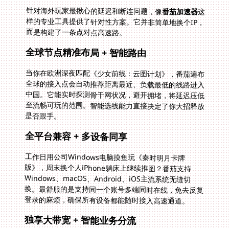
针对海外玩家最揪心的延迟和断连问题，像
番茄加速器
这
样的专业工具提供了针对性方案。它并非简单地换个IP，
而是构建了一条点对点高速路。
全球节点精准布局 + 智能路由
当你在欧洲深夜匹配《少女前线：云图计划》，番茄遍布
全球的接入点会自动推荐距离最近、负载最低的线路进入
中国。它能实时探测骨干网状况，避开拥堵，将延迟压低
至流畅可玩的范围。智能选线能力直接决定了你大招释放
是否跟手。
全平台兼容 + 多设备同享
工作日用公司Windows电脑摸鱼玩《秦时明月卡牌
版》，周末换个人iPhone躺床上继续推图？番茄支持
Windows、macOS、Android、iOS主流系统无缝切
换。最舒服的是支持同一个账号多端同时在线，免去反复
登录的麻烦，确保所有设备都能随时接入高速通道。
独享大带宽 + 智能业务分流