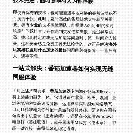
技术兜底，随时随地有人为你撑腰
即使再优秀的技术，也可能遭遇本地网络的突然波动或不
可抗力干扰。此时，及时高效的售后技术支持就至关重
要。拥有专业的技术保障团队，能提供7x24小时的实时
响应与问题排查，在你遇到突发连接失败、延迟异常跳
高、或出现特定游戏无法加速等问题时，第一时间介入解
决。这种安全感是免费工具无法给予的。这正是解决
海外
玩英雄联盟用什么加速器最好
问题的关键保障——背后有
人，遇事不慌。
一站式解决：番茄加速器如何实现无缝
国服体验
面对上述严苛要求，
番茄加速器
专为海外畅玩国服设计，
将上述能力融为一体。它通过遍布北美、欧洲、澳洲、亚
洲等地的密集高速服务器，运用算法实时感知网络动态，
自动且精准地为你分配一条当前最优路径。无论你在图书
馆掏出手机登录《王者荣耀》，还是在公寓用Windows
电脑打《英雄联盟》，或是周末用Mac打《逆水寒》，都
能一键连接，获得低延迟稳定通道。