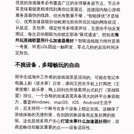
优质的加速服务必有覆盖广泛的全球服务器节点。节点丰
富意味着能更精准找到离你位置最近、连接国内核心游戏
服务器最快的线路。但光有数量不够，“智能择优”才是核
心。优秀加速器能自动检测当前你所在区域的网络状况，
从延迟、丢包率、稳定性等多维度评估，无需你手动反复
测试，每次启动都能为你锁定那条“最优通道”。想知道
海
外玩英雄联盟用什么加速器最好
？智能选线能力绝对是第
一考量。毕竟LOL团战一触即发，零点几秒的反应时间决
定胜负。
不挑设备，多端畅玩的自由
留学生或海外工作者的游戏场景是流动的。可能在笔记本
电脑上刷《逆水寒》日常，课间又想在手机上打两把《王
者荣耀》娱乐赛，晚上回到住所接着用台式机打《英雄联
盟》排位。一个合格的加速器需具备强大的跨平台兼容能
力，覆盖Windows、macOS、iOS、Android主流平
台，且支持同一个账号在多个设备上稳定在线。这确保了
游戏体验的无缝衔接，告别因切换设备而反复折腾的烦
恼。这也是很多用户关心
打逆水寒什么加速器好用
时，容
易忽略但却极其重要的点——设备适应性。