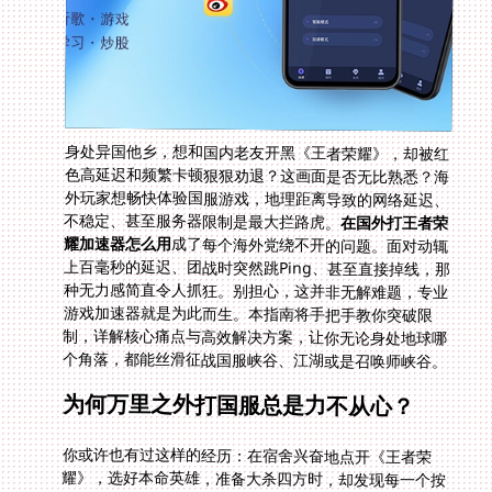
身处异国他乡，想和国内老友开黑《王者荣耀》，却被红
色高延迟和频繁卡顿狠狠劝退？这画面是否无比熟悉？海
外玩家想畅快体验国服游戏，地理距离导致的网络延迟、
不稳定、甚至服务器限制是最大拦路虎。
在国外打王者荣
耀加速器怎么用
成了每个海外党绕不开的问题。面对动辄
上百毫秒的延迟、团战时突然跳Ping、甚至直接掉线，那
种无力感简直令人抓狂。别担心，这并非无解难题，专业
游戏加速器就是为此而生。本指南将手把手教你突破限
制，详解核心痛点与高效解决方案，让你无论身处地球哪
个角落，都能丝滑征战国服峡谷、江湖或是召唤师峡谷。
为何万里之外打国服总是力不从心？
你或许也有过这样的经历：在宿舍兴奋地点开《王者荣
耀》，选好本命英雄，准备大杀四方时，却发现每一个按
键反应都慢半拍，看着自己操控的英雄“原地罚站”，或是
技能明明按下却延迟生效，最终在队友的一片问号中黯然
离场。这背后的科学道理很简单——物理距离限制网络传
输速度。游戏数据需要在你的设备、海外网络节点、国际
主干网、国内目标服务器之间来回奔波，经历层层转跳，
任何一环拥堵或不稳都会带来延迟加剧、丢包或断开。特
别是在高峰时段，公共网络更像挤满人的高速公路，寸步