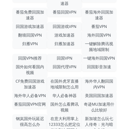
速器
番茄免费回国加
番茄回国VPN
番茄海外回国加
速器
速器
回国游戏加速器
回国游戏VPN
番茄VPN
翻墙回国VPN
游戏加速器
海外回国VPN
归雁VPN
归雁加速器
一键解除腾讯视
频地域限制
回国VPN推荐
回国VPN
一键海外回国VPN
国外如何看国内
回国代理VPN
回国影音加速
视频
CF免费回国游戏
在国外虎牙直播
海外华人翻回国
加速器
地域限制怎么用
内VPN
海外华人必备VPN
华人必备神器
美国回国加速器
番茄回国VPN官网
国外怎么看腾讯
奇迹MU加速用什
视频
么比较好
钢岚国外玩延迟
在意大利用掌上
新加坡怎么玩七
很高怎么办
12333怎么把定位
人传奇：光与暗