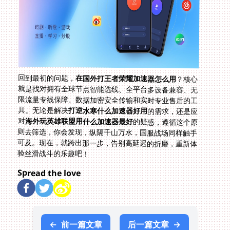
回到最初的问题，
在国外打王者荣耀加速器怎么用
？核心
就是找对拥有全球节点智能选线、全平台多设备兼容、无
限流量专线保障、数据加密安全传输和实时专业售后的工
具。无论是解决
打逆水寒什么加速器好用
的需求，还是应
对
海外玩英雄联盟用什么加速器最好
的疑惑，遵循这个原
则去筛选，你会发现，纵隔千山万水，国服战场同样触手
可及。现在，就跨出那一步，告别高延迟的折磨，重新体
验丝滑战斗的乐趣吧！
Spread the love
←
前一篇文章
后一篇文章
→