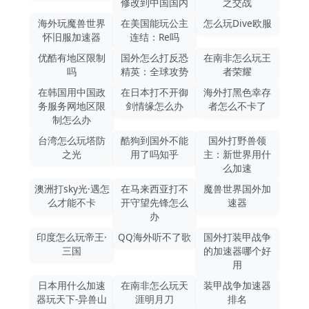
修改到中国国内
之交战
海外玩魔兽世界
在美国能玩公主
怎么玩Dive欧服
怀旧服加速器
连结：Re吗
优酷有地区限制
国外怎么打反恐
在南非怎么玩王
吗
精英：全球攻势
者荣耀
在韩国用中国政
在日本打不开御
海外打黑色幸存
务服务网地区限
剑情缘怎么办
者怎么不卡了
制怎么办
台湾怎么玩塔防
酷狗到国外不能
国外打野兽领
之光
用了吗知乎
主：新世界用什
么加速
澳洲打sky光·遇怎
在马来西亚打不
魔兽世界国外加
么才能不卡
开守望先锋怎么
速器
办
印度怎么玩帝王·
QQ海外听不了歌
国外打装甲战争
三国
的加速器哪个好
用
日本用什么加速
在南非怎么玩天
装甲战争加速器
器玩天下-异兽山
涯明月刀
排名