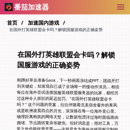
番茄加速器
首页
加速国内游戏
在国外打英雄联盟会卡吗？解锁国服游戏的正确姿势
在国外打英雄联盟会卡吗？解锁
国服游戏的正确姿势
刚蹲好草丛准备Gank，下一秒画面冻结成PPT；团战开打
到关键处，却发现自己成了全场唯一的慢动作演员... 相信
每位在海外尝试连接国服英雄联盟服务器的玩家，都经历
过这种令人抓狂的延迟惩罚。"在国外打英雄联盟会卡
吗？" 这个问题的答案，往往伴随着北美宿舍窗外的寒风
或是欧洲凌晨四点的月光，深深烙在每一位海外党心里。
物理距离构筑的网络天堑，让数据包漂洋过海时面临路由
拥堵、节点跳转复杂等硬伤。但好消息是：用对工具，万
里之外也能丝滑开黑——这就是专为海外连接国服定制的