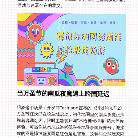
游戏加速器存在的意义。
当万圣节的南瓜夜魔遇上跨国延迟
想象这个场景：开发商Techland宣布的《消逝的光芒2》
万圣节狂欢已在哈兰城启动，初代地图里的南瓜夜魔正挥
舞着诡谲灯火，限时主题丧尸与"不给糖就捣蛋"药水等你
体验。可当你从悉尼或洛杉矶兴奋地登录国服账号，迎接
你的不是惊悚盛宴而是红色延迟警报。这种与全球玩家同
步狂欢的权利，不该被地域斩断。同样道理也适用于想**
在海外打古剑奇谭OL怎么不卡了**的古风爱好者，或是
计划**在印度尼西亚怎么玩重返帝国**的策略战将——