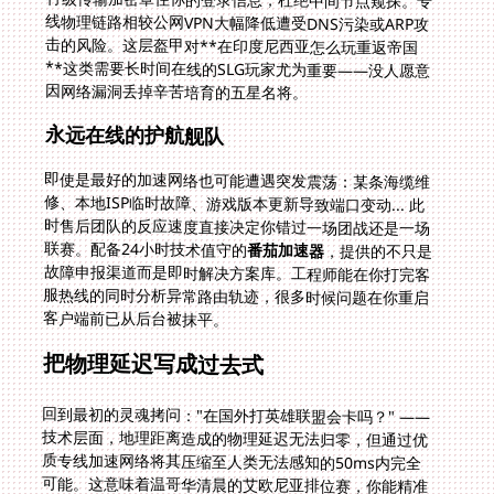
因网络漏洞丢掉辛苦培育的五星名将。
永远在线的护航舰队
即使是最好的加速网络也可能遭遇突发震荡：某条海缆维
修、本地ISP临时故障、游戏版本更新导致端口变动... 此
时售后团队的反应速度直接决定你错过一场团战还是一场
联赛。配备24小时技术值守的
番茄加速器
，提供的不只是
故障申报渠道而是即时解决方案库。工程师能在你打完客
服热线的同时分析异常路由轨迹，很多时候问题在你重启
客户端前已从后台被抹平。
把物理延迟写成过去式
回到最初的灵魂拷问："在国外打英雄联盟会卡吗？" ——
技术层面，地理距离造成的物理延迟无法归零，但通过优
质专线加速网络将其压缩至人类无法感知的50ms内完全
可能。这意味着温哥华清晨的艾欧尼亚排位赛，你能精准
计算亚索踏前斩的斩杀线；伦敦的深夜可以和上海兄弟无
缝衔接薇恩的恶魔审判钉墙。当游戏世界终于挣脱地理桎
梏，南瓜夜魔的诡异红光清晰投射在纽约客的屏幕前，而
雅加达的晚风里正传来帝国军团冲锋的号角。找到属于你