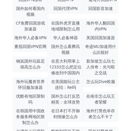
国外如何看国内
回国代理VPN
回国影音加速
视频
CF免费回国游戏
在国外虎牙直播
海外华人翻回国
加速器
地域限制怎么用
内VPN
海外华人必备VPN
华人必备神器
美国回国加速器
番茄回国VPN官网
国外怎么看腾讯
奇迹MU加速用什
视频
么比较好
钢岚国外玩延迟
在意大利用掌上
新加坡怎么玩七
很高怎么办
12333怎么把定位
人传奇：光与暗
修改到中国国内
之交战
海外玩魔兽世界
在美国能玩公主
怎么玩Dive欧服
怀旧服加速器
连结：Re吗
优酷有地区限制
国外怎么打反恐
在南非怎么玩王
吗
精英：全球攻势
者荣耀
在韩国用中国政
在日本打不开御
海外打黑色幸存
务服务网地区限
剑情缘怎么办
者怎么不卡了
制怎么办