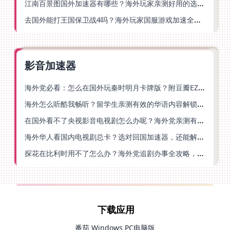
江南百景图国外加速器有哪些？海外玩家亲测好用的选择与避坑指南
去国外能打王国保卫战4吗？海外玩家国服游戏加速全攻略（附公主连结幻想江湖实测）
影音加速器
海外党必看：怎么在国外玩秦时明月卡牌版？附豆瓣EZCast地区限制破解法
海外怎么听酷我畅听？留学生亲测有效的华语内容解锁指南
在国外看不了央视影音电视剧怎么办呢？海外党亲测有效的回国加速方案
海外华人看国内电视剧总卡？选对回国加速器，还能解决菲律宾打不开反诈中心的问题
探花在比利时用不了怎么办？海外党追剧办事全攻略，选对加速器就够了
下载应用
番茄 Windows PC电脑版