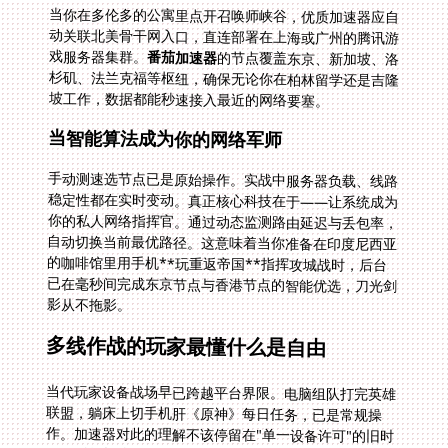
当你在多伦多的公寓里点开召唤师峡谷，优质加速器应自
动关联北美骨干网入口，直连部署在上海或广州的腾讯游
戏服务器集群。
番茄加速器
的节点覆盖东京、新加坡、洛
杉矶、法兰克福等枢纽，确保无论你在柏林留学还是吉隆
坡工作，数据都能秒速接入最近的网络要塞。
当智能算法成为你的网络军师
手动测速选节点已是原始操作。实战中服务器负载、线路
稳定性都在实时变动。真正核心科技在于——让系统成为
你的私人网络指挥官。通过动态监测路由延迟与丢包率，
自动切换当前最优路径。这意味着当你准备在印度尼西亚
的咖啡馆里用手机**玩重返帝国**指挥攻城战时，后台
已在毫秒间完成东京节点与香港节点的智能优选，刀光剑
影从不拖影。
多线作战的玩家最懂什么是自由
当代玩家设备战场早已跨越平台界限。电脑组队打完英雄
联盟，躺床上切手机肝《原神》每日任务，已是常规操
作。加速器对此的理解不该停留在"单一设备许可"的旧时