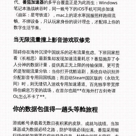
代。
番茄加速器
的多平台覆盖正是为此而生：Windows
笔记本激战峡谷时，同一账号下的iOS手机可同步加速
《崩坏：星穹铁道》，mac上的逆水寒国服照样跑得流
畅。不绑设备，只认玩家身份的设计理念，才配得上你的
数字生活节奏。
当无限流量撞上影音游戏双修党
阻碍你在海外沉浸中国娱乐的还有流量焦虑。下班回家想
看《长相思》最新集却发现加速流量耗尽？番茄抛弃了令
人分神的数据计量，提供真正无上限的传输保障。更可贵
的是智能流量分轨：当你打开优酷追剧，系统自动识别并
分配影音专用回国线路；而启动Steam国区版的《永劫无
间》时，则无缝切入游戏专用加速通道。百兆独享带宽撑
得住瞬息万变的战场，在首尔也能**在海外打古剑奇谭
OL怎么不卡了**。
你的数据包值得一趟头等舱旅程
游戏帐号承载着无数日夜积累的皮肤、成就与战绩。当加
速器成为数据必经之路，防护等级必须拉满。番茄采用银
行级传输加密罩住你的登录信息，杜绝中间节点窥探。专
线物理链路相较公网VPN大幅降低遭受DNS污染或ARP攻
击的风险。这层盔甲对**在印度尼西亚怎么玩重返帝国
**这类需要长时间在线的SLG玩家尤为重要——没人愿意