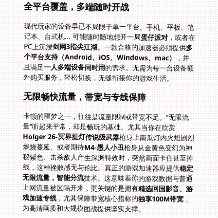
全平台覆盖，多端随时开战
现代玩家的设备早已不局限于单一平台。手机、平板、笔
记本、台式机... 可能随时随地想开一局
蛋仔派对
，或者在
PC上沉浸
剑网3指尖江湖
。一款合格的加速器必须提供
多
个平台支持（Android、iOS、Windows、mac）
，并
且满足
一人多端设备同时用
的需求。无需为每一台设备额
外购买服务，轻松切换，无缝衔接你的游戏生活。
无限畅快流量，带宽与专线保障
卡顿的噩梦之一，往往是流量限制或带宽不足。“无限流
量”听起来平常，却是畅玩的基础。尤其当你在欣赏
Holger 26-冥界提灯传说级武器
枪身上南瓜灯内火焰剧烈
燃烧蔓延、或者期待
M4-愚人小丑
枪身从金黄色变幻为神
秘紫色、击杀敌人产生深渊特效时，突然画面卡住甚至掉
线，这种挫败感无与伦比。真正的游戏加速器应提供
稳定
无限流量，智能分流
技术。这意味着你的游戏数据与普通
上网流量被区隔开来，更关键的是拥有
精选回国影音、游
戏加速专线
，尤其保障带宽核心指标的
独享100M带宽
，
为高清画质和大规模团战提供坚实支撑。