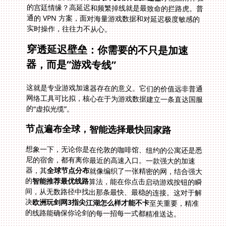
实时操作，往往力不从心。
穿透延迟壁垒：你需要的不只是加速
器，而是“游戏专线”
这就是专业游戏加速器存在的意义。它们的价值远非普通
网络工具可比拟，核心在于为游戏数据建立一条直达国服
的“虚拟光缆”。
节点遍布全球，智能选择最快回家路
想象一下，无论你是在伦敦的咖啡馆、纽约的公寓还是悉
尼的宿舍，都有离你最近的高速入口。一款强大的加速
器，其
全球节点分布
就像编织了一张精密的网，结合强大
的
智能推荐最优线路
算法，能在你点击启动游戏按钮的瞬
间，从无数路径中找出那条最快、最稳的连接。这对于解
决
欧洲玩剑网3指尖江湖怎么样才能不卡
至关重要，精准
的线路能确保你论剑的每一招每一式都精准送达。