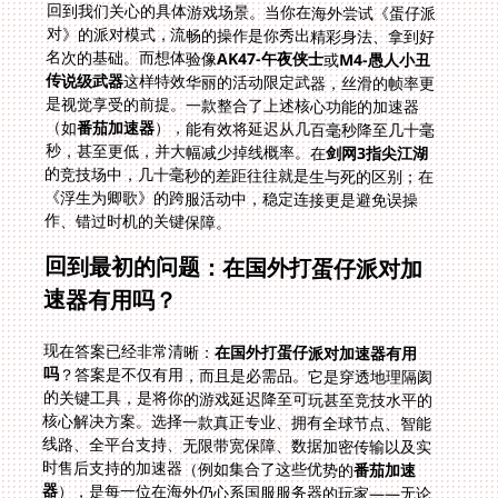
回到我们关心的具体游戏场景。当你在海外尝试《蛋仔派
对》的派对模式，流畅的操作是你秀出精彩身法、拿到好
名次的基础。而想体验像
AK47-午夜侠士
或
M4-愚人小丑
传说级武器
这样特效华丽的活动限定武器，丝滑的帧率更
是视觉享受的前提。一款整合了上述核心功能的加速器
（如
番茄加速器
），能有效将延迟从几百毫秒降至几十毫
秒，甚至更低，并大幅减少掉线概率。在
剑网3指尖江湖
的竞技场中，几十毫秒的差距往往就是生与死的区别；在
《浮生为卿歌》的跨服活动中，稳定连接更是避免误操
作、错过时机的关键保障。
回到最初的问题：在国外打蛋仔派对加
速器有用吗？
现在答案已经非常清晰：
在国外打蛋仔派对加速器有用
吗
？答案是不仅有用，而且是必需品。它是穿透地理隔阂
的关键工具，是将你的游戏延迟降至可玩甚至竞技水平的
核心解决方案。选择一款真正专业、拥有全球节点、智能
线路、全平台支持、无限带宽保障、数据加密传输以及实
时售后支持的加速器（例如集合了这些优势的
番茄加速
器
），是每一位在海外仍心系国服服务器的玩家——无论