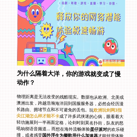
为什么隔着大洋，你的游戏就变成了慢
动作？
物理距离是无法改变的残酷现实。数据包从欧洲、北美或
澳洲出发，跨越浩瀚海洋回到国服服务器，必然会经历漫
长路由、拥堵节点和不可避免的丢包。玩
欧洲玩剑网3指
尖江湖怎么样才能不卡
成了许多武侠迷的心病，眼看着大
轻功施展到一半画面定格，论剑时刻莫名扑街，队友的怒
吼响彻语音频道... 而想在海外流畅体验
蛋仔派对
的欢乐碰
撞，或者感受
国外浮生为卿歌用什么加速器
才能丝滑体验
的宫廷情缘？高延迟和频繁掉线就是最致命的拦路虎。普
通的 VPN 方案，面对海量游戏数据和对延迟极度敏感的