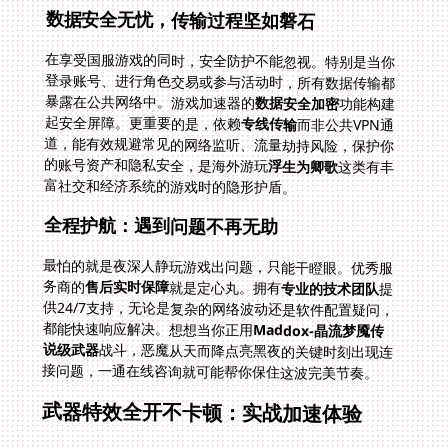
数据安全无忧，传输过程坚如磐石
在享受国服游戏的同时，安全防护不能忽视。特别是当你
登录账号、进行角色交易或参与活动时，所有数据传输都
暴露在公共网络中。游戏加速器的
数据安全加密
功能构建
起安全屏障。更重要的是，依赖
专线传输
而非公共VPN通
道，能有效规避常见的网络监听、流量劫持风险，保护你
的账号资产和隐私安全，是海外游玩
浮生为卿歌
这类有丰
富社交和经济系统的游戏时的隐形护盾。
全程护航：遇到问题不再无助
最怕的就是夜深人静玩游戏出问题，只能干瞪眼。优秀服
务商的
售后实时保障
就是定心丸。拥有
专业的技术团队
提
供24/7支持，无论是复杂的网络波动还是软件配置疑问，
都能快速响应解决。想想当你正用
Maddox-晶流梦魇传
说级武器
战斗，恶魔从天而降点亮黑夜的关键时刻出现连
接问题，一通在线咨询就可能帮你保住这波完美节奏。
武器特效全开不卡顿：实战加速体验