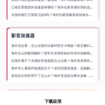
江南百景图国外加速器有哪些？海外玩家亲测好用的选择与避坑指南
去国外能打王国保卫战4吗？海外玩家国服游戏加速全攻略（附公主连结幻想江湖实测）
影音加速器
海外党必看：怎么在国外玩秦时明月卡牌版？附豆瓣EZCast地区限制破解法
海外怎么听酷我畅听？留学生亲测有效的华语内容解锁指南
在国外看不了央视影音电视剧怎么办呢？海外党亲测有效的回国加速方案
海外华人看国内电视剧总卡？选对回国加速器，还能解决菲律宾打不开反诈中心的问题
探花在比利时用不了怎么办？海外党追剧办事全攻略，选对加速器就够了
下载应用