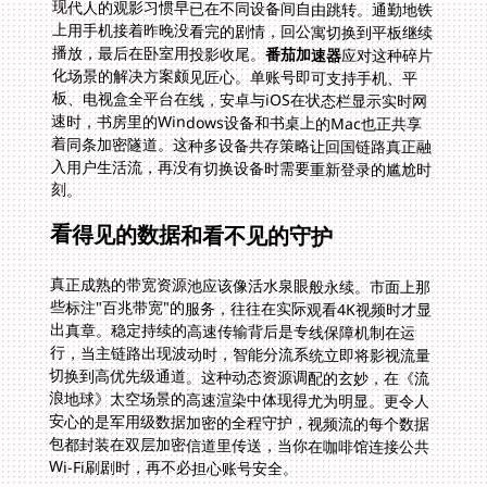
现代人的观影习惯早已在不同设备间自由跳转。通勤地铁
上用手机接着昨晚没看完的剧情，回公寓切换到平板继续
播放，最后在卧室用投影收尾。
番茄加速器
应对这种碎片
化场景的解决方案颇见匠心。单账号即可支持手机、平
板、电视盒全平台在线，安卓与iOS在状态栏显示实时网
速时，书房里的Windows设备和书桌上的Mac也正共享
着同条加密隧道。这种多设备共存策略让回国链路真正融
入用户生活流，再没有切换设备时需要重新登录的尴尬时
刻。
看得见的数据和看不见的守护
真正成熟的带宽资源池应该像活水泉眼般永续。市面上那
些标注"百兆带宽"的服务，往往在实际观看4K视频时才显
出真章。稳定持续的高速传输背后是专线保障机制在运
行，当主链路出现波动时，智能分流系统立即将影视流量
切换到高优先级通道。这种动态资源调配的玄妙，在《流
浪地球》太空场景的高速渲染中体现得尤为明显。更令人
安心的是军用级数据加密的全程守护，视频流的每个数据
包都封装在双层加密信道里传送，当你在咖啡馆连接公共
Wi-Fi刷剧时，再不必担心账号安全。