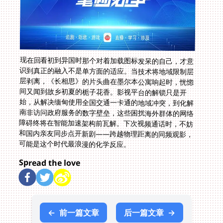
现在回看初到异国时那个对着加载图标发呆的自己，才意
识到真正的融入不是单方面的适应。当技术将地域限制层
层剥离，《长相思》的片头曲在墨尔本公寓响起时，恍惚
间又闻到故乡初夏的栀子花香。影视平台的解锁只是开
始，从解决缅甸使用全国交通一卡通的地域冲突，到化解
南非访问政府服务的数字壁垒，这些困扰海外群体的网络
障碍终将在智能加速架构前瓦解。下次视频通话时，不妨
和国内亲友同步点开新剧——跨越物理距离的同频观影，
可能是这个时代最浪漫的化学反应。
Spread the love
←
前一篇文章
后一篇文章
→