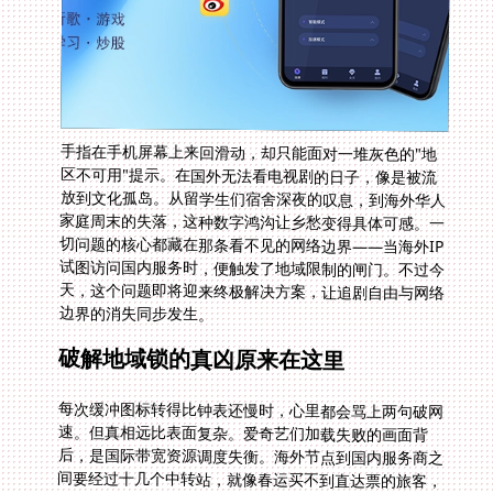
手指在手机屏幕上来回滑动，却只能面对一堆灰色的"地
区不可用"提示。在国外无法看电视剧的日子，像是被流
放到文化孤岛。从留学生们宿舍深夜的叹息，到海外华人
家庭周末的失落，这种数字鸿沟让乡愁变得具体可感。一
切问题的核心都藏在那条看不见的网络边界——当海外IP
试图访问国内服务时，便触发了地域限制的闸门。不过今
天，这个问题即将迎来终极解决方案，让追剧自由与网络
边界的消失同步发生。
破解地域锁的真凶原来在这里
每次缓冲图标转得比钟表还慢时，心里都会骂上两句破网
速。但真相远比表面复杂。爱奇艺们加载失败的画面背
后，是国际带宽资源调度失衡。海外节点到国内服务商之
间要经过十几个中转站，就像春运买不到直达票的旅客，
注定要忍受延误。更别说那些专门识别海外IP的地域防火
墙，让追剧变成技术攻坚战。难怪有人自嘲说，看一集
《庆余年》比写博士论文卡顿次数还多。而这种苦恼不只
出现在视频网站，当你需要在缅甸用全国交通一卡通却收
到定位错误提示，或是从南非登陆公安一网通办遇到闪退