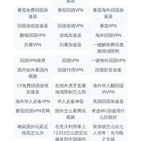
速器
番茄免费回国加
番茄回国VPN
番茄海外回国加
速器
速器
回国游戏加速器
回国游戏VPN
番茄VPN
翻墙回国VPN
游戏加速器
海外回国VPN
归雁VPN
归雁加速器
一键解除腾讯视
频地域限制
回国VPN推荐
回国VPN
一键海外回国VPN
国外如何看国内
回国代理VPN
回国影音加速
视频
CF免费回国游戏
在国外虎牙直播
海外华人翻回国
加速器
地域限制怎么用
内VPN
海外华人必备VPN
华人必备神器
美国回国加速器
番茄回国VPN官网
国外怎么看腾讯
奇迹MU加速用什
视频
么比较好
钢岚国外玩延迟
在意大利用掌上
新加坡怎么玩七
很高怎么办
12333怎么把定位
人传奇：光与暗
修改到中国国内
之交战