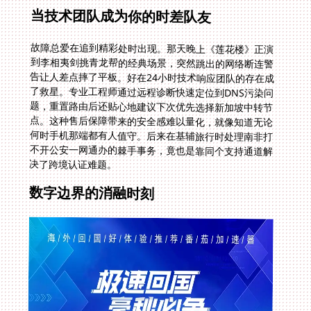
当技术团队成为你的时差队友
故障总爱在追到精彩处时出现。那天晚上《莲花楼》正演
到李相夷剑挑青龙帮的经典场景，突然跳出的网络断连警
告让人差点摔了平板。好在24小时技术响应团队的存在成
了救星。专业工程师通过远程诊断快速定位到DNS污染问
题，重置路由后还贴心地建议下次优先选择新加坡中转节
点。这种售后保障带来的安全感难以量化，就像知道无论
何时手机那端都有人值守。后来在基辅旅行时处理南非打
不开公安一网通办的棘手事务，竟也是靠同个支持通道解
决了跨境认证难题。
数字边界的消融时刻