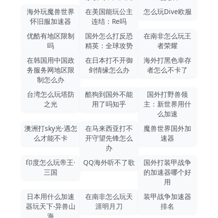
海外玩魔兽世界
在美国能玩公主
怎么玩Dive欧服
怀旧服加速器
连结：Re吗
优酷有地区限制
国外怎么打反恐
在南非怎么玩王
吗
精英：全球攻势
者荣耀
在韩国用中国政
在日本打不开御
海外打黑色幸存
务服务网地区限
剑情缘怎么办
者怎么不卡了
制怎么办
台湾怎么玩塔防
酷狗到国外不能
国外打野兽领
之光
用了吗知乎
主：新世界用什
么加速
澳洲打sky光·遇怎
在马来西亚打不
魔兽世界国外加
么才能不卡
开守望先锋怎么
速器
办
印度怎么玩帝王·
QQ海外听不了歌
国外打装甲战争
三国
的加速器哪个好
用
日本用什么加速
在南非怎么玩天
装甲战争加速器
器玩天下-异兽山
涯明月刀
排名
海