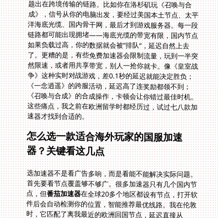
速器才找到合适的。
怎么选一款适合海外玩家的国服加速
器？关键看这几点
选加速器不是看广告多响，而是看能不能解决实际问题。
首先要看节点覆盖够不够广。很多加速器只有几个国内节
点，但
番茄加速器
在全球20多个地区都设有节点，打开软
件后会自动检测你的位置，智能推荐最优线路。我在伦敦
时，它匹配了离我最近的欧洲回国节点，延迟直接从
180ms降到了45ms。其次是平台兼容性——海外玩家通
常有多个设备，手机玩《一念逍遥》，电脑玩《召唤与合