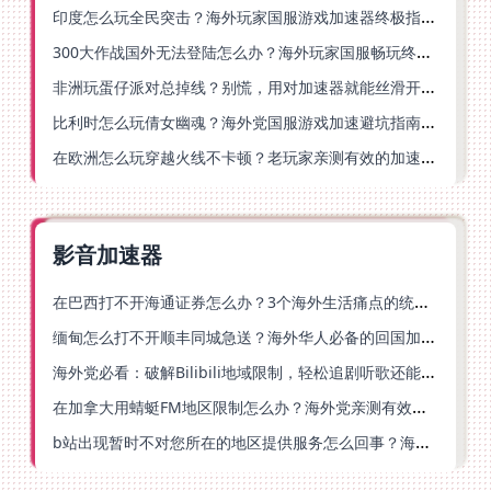
印度怎么玩全民突击？海外玩家国服游戏加速器终极指南（附原神延迟优化+精灵之境加速器选择）
300大作战国外无法登陆怎么办？海外玩家国服畅玩终极指南（附实测推荐）
非洲玩蛋仔派对总掉线？别慌，用对加速器就能丝滑开跑！
比利时怎么玩倩女幽魂？海外党国服游戏加速避坑指南（附实测推荐）
在欧洲怎么玩穿越火线不卡顿？老玩家亲测有效的加速器选择指南
影音加速器
在巴西打不开海通证券怎么办？3个海外生活痛点的统一解决方案
缅甸怎么打不开顺丰同城急送？海外华人必备的回国加速指南（附B站会员游戏解决方案）
海外党必看：破解Bilibili地域限制，轻松追剧听歌还能流畅理财的实用指南
在加拿大用蜻蜓FM地区限制怎么办？海外党亲测有效的回国加速方案
b站出现暂时不对您所在的地区提供服务怎么回事？海外党亲测有效的回国加速方案