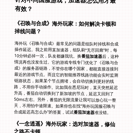
针对不同国服游戏，加速器怎么用才最
有效？
《召唤与合成》海外玩家：如何解决卡顿和
掉线问题？
海外玩《召唤与合成》最常见的问题是组队时掉线和合成
操作延迟。我之前用某加速器，组队刷“无尽回廊”时，每
10分钟必掉一次，队友都嫌我坑。换
番茄加速器
后，这种
情况再也没发生过。它的游戏专线专门优化了《召唤与合
成》的服务器链路，不管你在哪个国家，都能直接连接到
最近的游戏节点。而且它的智能推荐线路功能会实时监测
链路状态，如果某个节点拥堵，会自动切换到更好的线
路，不用你手动操作。比如我在悉尼玩时，某天突然延迟
升高，番茄自动切换到了新加坡的节点，延迟又回到了
50ms左右。另外，番茄的无限流量让我可以放心玩一整
天，不用怕中途限速。如果你也在找“海外玩国服召唤与
合成延迟高怎么办”的答案，试试
番茄加速器
准没错。
《一念逍遥》海外玩家：选对加速器，修仙
之路不卡顿