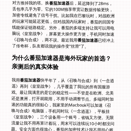
对方推掉我的塔。换
番茄加速器
后，延迟降到了28ms，
丢包率几乎为零。它的100M独享带宽让数据传输更快，
加密专线避免了信号干扰。比如我在巴黎玩时，对战欧洲
的玩家可能延迟更低，但对战国内玩家时，番茄的回国专
线能保证链路稳定。另外，番茄的多端支持让我可以用电
脑玩《皇室战争》，屏幕更大操作更方便，手机同时加速
《召唤与合成》，两不误。最近我用
番茄加速器
已经冲上
了传奇杯，队友都说我的操作变“丝滑”了。
为什么番茄加速器是海外玩家的首选？
亲测后的真实体验
我用
番茄加速器
快半年了，从《召唤与合成》到《一念逍
遥》再到《皇室战争》，几乎覆盖了我玩的所有国服游
戏。最让我满意的是它的稳定性——不管是在欧洲、北美
还是澳洲，打开就能用，不用手动调整节点。多端同时加
速的功能真的很贴心，我家里的Macbook可以加速《召
唤与合成》电脑版，手机同时玩《一念逍遥》，平板挂
《皇室战争》，三个设备用一个账号，省钱又方便。无限
流量让我不用再算计着玩，周末可以连续玩10小时都没问
题。安全方面也很放心，番茄的加密技术让我不用担心账
号被盗，毕竟国服游戏账号里有很多充值的皮肤和道具。
售后更是没话说，有一次我在东京旅游时，突然连不上
《召唤与合成》的服务器，联系客服后，他们帮我检测到
是当地网络的问题，推荐了一个备用节点，几分钟就搞定