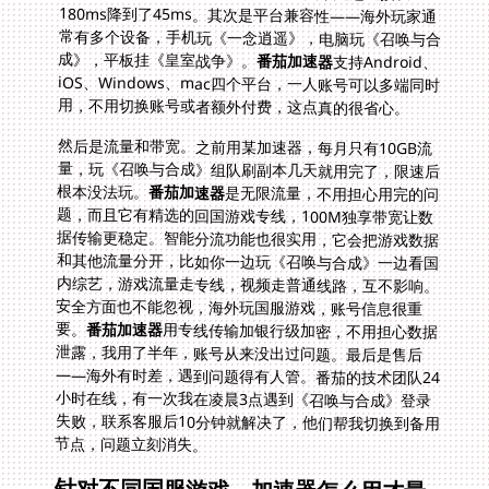
成》，平板挂《皇室战争》。
番茄加速器
支持Android、
iOS、Windows、mac四个平台，一人账号可以多端同时
用，不用切换账号或者额外付费，这点真的很省心。
然后是流量和带宽。之前用某加速器，每月只有10GB流
量，玩《召唤与合成》组队刷副本几天就用完了，限速后
根本没法玩。
番茄加速器
是无限流量，不用担心用完的问
题，而且它有精选的回国游戏专线，100M独享带宽让数
据传输更稳定。智能分流功能也很实用，它会把游戏数据
和其他流量分开，比如你一边玩《召唤与合成》一边看国
内综艺，游戏流量走专线，视频走普通线路，互不影响。
安全方面也不能忽视，海外玩国服游戏，账号信息很重
要。
番茄加速器
用专线传输加银行级加密，不用担心数据
泄露，我用了半年，账号从来没出过问题。最后是售后
——海外有时差，遇到问题得有人管。番茄的技术团队24
小时在线，有一次我在凌晨3点遇到《召唤与合成》登录
失败，联系客服后10分钟就解决了，他们帮我切换到备用
节点，问题立刻消失。