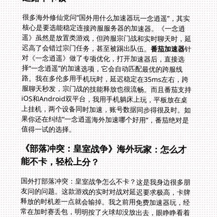
很多海外修仙党问“国外用什么加速器玩一念逍遥”，其实
核心是要选能稳定连接跨服服务器的加速器。《一念逍
遥》虽然是放置类游戏，但跨服宗门战和实时聊天时，延
迟高了会错过宗门任务，甚至被踢出队伍。
番茄加速器
针
对《一念逍遥》做了专项优化，打开加速器后，直接选
择“一念逍遥”的加速选项，它会自动匹配最优的跨服线
路。我在多伦多用手机玩时，延迟稳定在35ms左右，跨
服聊天秒发，宗门战的技能释放也很流畅。而且番茄支持
iOS和Android双平台，我用手机躺床上玩，平板放在桌
上挂机，两个设备同时加速，账号数据同步得很及时。如
果你还在纠结“一念逍遥海外加速哪个好用”，番茄绝对是
值得一试的选择。
《部落冲突：皇室战争》海外玩家：怎么才
能不卡，轻松上分？
国外打部落冲突：皇室战争怎么不卡？这是我身边很多朋
友问的问题。这款游戏的实时对战对延迟要求极高，卡牌
释放的时机差一点就会输掉。我之前用免费加速器玩，经
常在加时赛丢包，明明按了火球却没放出去，眼睁睁看着