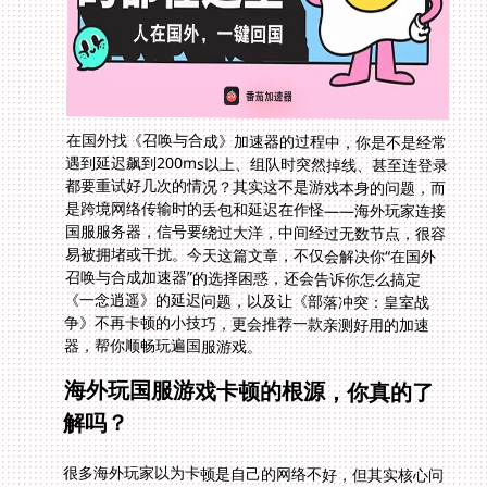
在国外找《召唤与合成》加速器的过程中，你是不是经常
遇到延迟飙到200ms以上、组队时突然掉线、甚至连登录
都要重试好几次的情况？其实这不是游戏本身的问题，而
是跨境网络传输时的丢包和延迟在作怪——海外玩家连接
国服服务器，信号要绕过大洋，中间经过无数节点，很容
易被拥堵或干扰。今天这篇文章，不仅会解决你“在国外
召唤与合成加速器”的选择困惑，还会告诉你怎么搞定
《一念逍遥》的延迟问题，以及让《部落冲突：皇室战
争》不再卡顿的小技巧，更会推荐一款亲测好用的加速
器，帮你顺畅玩遍国服游戏。
海外玩国服游戏卡顿的根源，你真的了
解吗？
很多海外玩家以为卡顿是自己的网络不好，但其实核心问
题出在跨境传输的链路。比如你在洛杉矶玩《召唤与合
成》，信号从你的电脑出发，要经过美国本土节点、太平
洋海底光缆、国内骨干网，最后才到游戏服务器。每一段
链路都可能出现拥堵——海底光缆的带宽有限，国内节点
如果负载过高，你的数据就会被“排队”，延迟自然上去
了。更糟的是，有些免费加速器会限制流量，玩到一半突
然限速，或者用共享带宽，别人一抢你就卡。像《皇室战
争》这种实时对战游戏，差0.1秒的延迟就能决定胜负；
《一念逍遥》的跨服活动，延迟高了连奖励都领不到；
《召唤与合成》的合成操作，卡顿会让你错过最佳时机。
这些痛点，我之前在欧洲留学时都经历过，试过七八款加