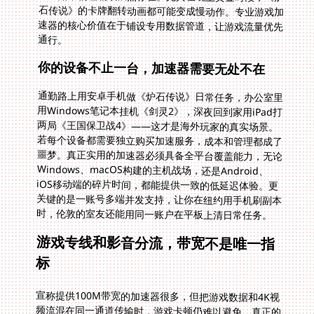
通行。
你的设备不止一台，加速器需要无处不在
通勤路上用安卓手机做《炉石传说》日常任务，办公室里
用Windows笔记本挂机《剑灵2》，深夜回到家用iPad打
两局《王国保卫战4》——这才是海外玩家的真实场景。
若每个设备都需要独立购买加速服务，成本和管理都成了
噩梦。真正实用的加速器必须具备全平台覆盖能力，无论
Windows、macOS构建的主机战场，还是Android、
iOS移动端的碎片时间，都能提供一致的低延迟体验。更
关键的是一账号多端并发支持，让你在纽约用手机刷副本
时，伦敦的室友还能用同一账户在平板上清日常任务。
游戏专线和影音分流，带宽不是唯一指
标
宣称提供100M带宽的加速器很多，但把游戏数据和4K视
频流混在同一通道传输时，游戏卡顿仍难以避免。真正的
专业级加速器会采用智能分流机制，就像在高速公路上开
辟专用车道——游戏数据包通过低延迟专线直达上海服务
器，而视频、下载等大流量则走普通线路。当你准备在挪
威的深夜挑战《剑灵2》世界Boss时，这种分道扬镳的设
计能确保你的技能指令始终抢占传输优先级，不再因室友