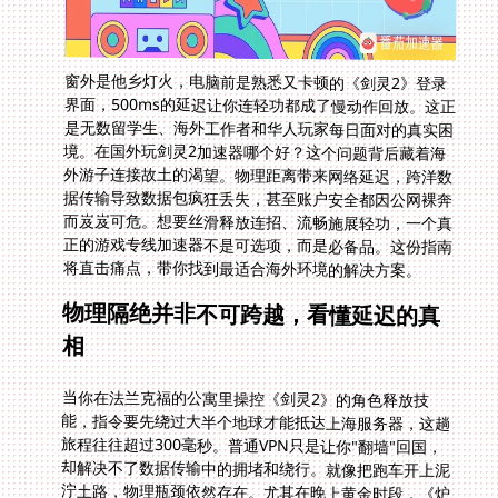
窗外是他乡灯火，电脑前是熟悉又卡顿的《剑灵2》登录
界面，500ms的延迟让你连轻功都成了慢动作回放。这正
是无数留学生、海外工作者和华人玩家每日面对的真实困
境。在国外玩剑灵2加速器哪个好？这个问题背后藏着海
外游子连接故土的渴望。物理距离带来网络延迟，跨洋数
据传输导致数据包疯狂丢失，甚至账户安全都因公网裸奔
而岌岌可危。想要丝滑释放连招、流畅施展轻功，一个真
正的游戏专线加速器不是可选项，而是必备品。这份指南
将直击痛点，带你找到最适合海外环境的解决方案。
物理隔绝并非不可跨越，看懂延迟的真
相
当你在法兰克福的公寓里操控《剑灵2》的角色释放技
能，指令要先绕过大半个地球才能抵达上海服务器，这趟
旅程往往超过300毫秒。普通VPN只是让你"翻墙"回国，
却解决不了数据传输中的拥堵和绕行。就像把跑车开上泥
泞土路，物理瓶颈依然存在。尤其在晚上黄金时段，《炉
石传说》的卡牌翻转动画都可能变成慢动作。专业游戏加
速器的核心价值在于铺设专用数据管道，让游戏流量优先