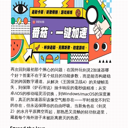
再次回到最初那个揪心的问题：在国外玩剑灵2加速器哪
个好？答案不在于某个炫目的功能参数，而是能否构建稳
定的跨国数字通道。从解决《王国保卫战4》的关键帧丢
失，到保障《炉石传说》抽卡响应的毫秒级精准；从安
卓/iOS的移动端灵活切换，到Windows/macOS的深度兼
容，真正的加速器应该像空气般存在——平时感觉不到它
的存在，但永远保障你的自由呼吸。当新角色在《剑灵
2》的水月平原腾空而起，那熟悉又流畅的轻功轨迹里，
藏着每个海外游子未被距离磨灭的热爱。