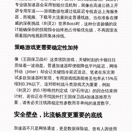
观看国内电视剧而集体掉线。
策略游戏更需要稳定性加持
像《王国保卫战4》这类塔防游戏，关键时刻的卡顿往往
意味着一波崩盘。普通加速器即便能降低平均延迟，网络
抖动（Jitter）却会让关键指令延迟送达。笔者在东京测
试多款加速器时发现，专用游戏线路能将丢包率从15%压
缩到0.3%以下。这对即时战斗类游戏尤为重要，例如
《剑灵2》的0.1秒格挡判定或《炉石传说》的回合结束倒
计时。若你正在寻找国外打王国保卫战4加速器推荐方
案，请务必关注线路稳定性参数而非单纯的速度数字。
安全壁垒，比流畅度更重要的底线
加速器不只是网络通道，更是数据保险箱。曾有人因使用
某免费加速器登录《剑灵2》，三天后遭遇盗号洗劫。真