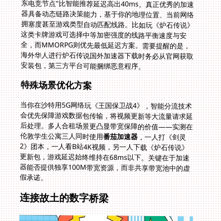
安装包，第三方平台可能捆绑恶意程序。
特殊场景优化方案
当你在沙特用5G网络玩《王国保卫战4》，智能分流技术
会优先保障游戏数据包传输，将视频更新等大流量请求延
后处理。多人合租场景更凸显带宽保障的价值——实测在
伦敦学生公寓三人同时使用
番茄加速器
，一人打《剑灵
2》团本，一人看B站4K视频，另一人下载《炉石传说》
更新包，游戏延迟始终维持在68ms以下。关键在于加速
器能否提供独享100M带宽资源，而非共享带宽池中的虚
假承诺。
连接故土的数字桥梁