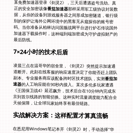
正的安全加密该像
番茄加速器
那样采用军工级协议封装数
据，从你的设备到游戏服务器之间形成加密隧道，银行级
别的保护让海外公网环境中的黑客无从窥探你的账号密
码。当你准备从柏林访问国服战网平台进行炉石传说国外
加速器下载操作时，这种端到端加密成为守护虚拟财产的
最后防线。
7×24小时的技术后盾
凌晨三点在温哥华的宿舍里，《剑灵2》突然提示加速通
道断开。此刻在线客服的响应速度决定了你能否赶上团队
副本。专业服务商应该配备跨时区技术团队，实测
番茄加
速器
的人工响应能在90秒内接入。某次多伦多玩家遭遇
《王国保卫战4》延迟飙升，技术后台在10分钟内完成东
京到首尔线路的智能切换。这种实时流量调度能力配合全
天候保障，让全球玩家始终享有最佳链路。
实战解决方案：这样配置才算真流畅
在悉尼用Windows笔记本开《剑灵2》时，手动选择"华
东电竞节点"比智能推荐延迟高出40ms。真正优秀的加速
器具备动态链路决策能力，基于你的地理位置、当前网络
拥塞度甚至游戏类型自动匹配线路。比如玩《炉石传说》
这类卡牌游戏可选择中等加密强度的线路平衡速度与安
全，而MMORPG则优先最低延迟方案。需要提醒的是，
海外华人进行炉石传说国外加速器下载时务必从官网获取