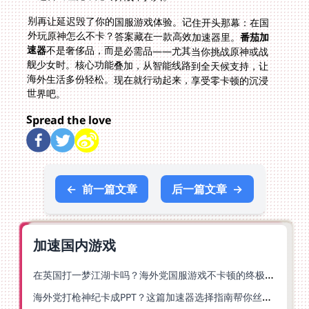
别再让延迟毁了你的国服游戏体验。记住开头那幕：在国
外玩原神怎么不卡？答案藏在一款高效加速器里。
番茄加
速器
不是奢侈品，而是必需品——尤其当你挑战原神或战
舰少女时。核心功能叠加，从智能线路到全天候支持，让
海外生活多份轻松。现在就行动起来，享受零卡顿的沉浸
世界吧。
Spread the love
←
前一篇文章
后一篇文章
→
加速国内游戏
在英国打一梦江湖卡吗？海外党国服游戏不卡顿的终极解法
海外党打枪神纪卡成PPT？这篇加速器选择指南帮你丝滑上分