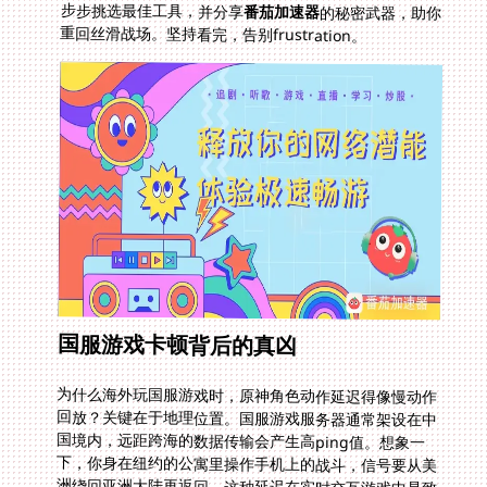
步步挑选最佳工具，并分享
番茄加速器
的秘密武器，助你
重回丝滑战场。坚持看完，告别frustration。
国服游戏卡顿背后的真凶
为什么海外玩国服游戏时，原神角色动作延迟得像慢动作
回放？关键在于地理位置。国服游戏服务器通常架设在中
国境内，远距跨海的数据传输会产生高ping值。想象一
下，你身在纽约的公寓里操作手机上的战斗，信号要从美
洲绕回亚洲大陆再返回。这种延迟在实时交互游戏中是致
命打击——比如玩原神时释放大招却被抢先一步锁定。别
小看小细节，QQ飞车手游国外无法登陆的常见错误代码
问题，也源于服务器拒绝或超时响应海外IP。玩家常遇到
登录失败后的焦虑感。解决思路不是简单换网络，而是选