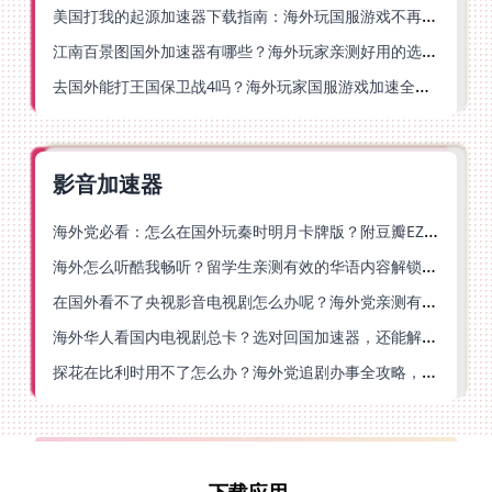
美国打我的起源加速器下载指南：海外玩国服游戏不再卡的终极方案
江南百景图国外加速器有哪些？海外玩家亲测好用的选择与避坑指南
去国外能打王国保卫战4吗？海外玩家国服游戏加速全攻略（附公主连结幻想江湖实测）
影音加速器
海外党必看：怎么在国外玩秦时明月卡牌版？附豆瓣EZCast地区限制破解法
海外怎么听酷我畅听？留学生亲测有效的华语内容解锁指南
在国外看不了央视影音电视剧怎么办呢？海外党亲测有效的回国加速方案
海外华人看国内电视剧总卡？选对回国加速器，还能解决菲律宾打不开反诈中心的问题
探花在比利时用不了怎么办？海外党追剧办事全攻略，选对加速器就够了
下载应用