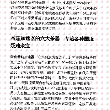
持多设备，确保旅途流畅过渡。
番茄加速器的六大杀器：专治各种国服
疑难杂症
聚焦
番茄加速器
，它为何成为首选？设计初衷就是解决痛
点。全球节点分布结合智能推荐，轻松解决在国外玩原神
怎么不卡的噩梦。我在伦敦实测过：原神战斗指令延迟降
至50ms内，效果直观。同时，多平台覆盖让QQ飞车手游
国外无法登陆问题一触即解——登录失败提示换成“欢迎
回来”。无限流量配合智能分流确保稳定：回中国看视
频、打战舰少女时独占100M高速通道，无需担忧配额不
足。安全性上，数据加密就像双保险，专线传输屏蔽第三
方窥探。最后，售后团队实时响应：专业小哥三分钟内解
决你的错误报告，比游戏开发日志更新还快。这款工具尤
其适合出差党，随时开战不扫兴。