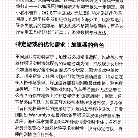
择专用工具缩短物理距离，让游戏数据专线直达。
特定游戏的优化需求：加速器的角色
不同游戏有独特需求，加速器必须精准适配。以战舰少女
这样强调实时海战配合的策略游戏为例，打战舰少女用什
么加速器最好这个问题困扰不少玩家。因为游戏中单位
多、指令密集，任何卡顿都可能毁掉整场战役，特别是在
多人协作场景里。好加速器能智能判断最优线路，避免数
据拥堵。同样，休闲游戏如QQ飞车手游国外无法登陆怎
么办？当你在地铁上打开它却弹出“连接超时”，别慌，通
常是路由问题；加速器可以模拟本地IP绕过封锁。参考像
《昔日女校霸来我的按摩店了》这类互动模拟游戏，开发
团队如 Warumiyo 在最新续篇里强调沉浸体验依赖流畅
反应。海外玩家如果面对420种表情变化时卡住，岂不是
浪费开发苦心？游戏体验要求实时性，没有稳定连接，再
棒的剧情也会打折扣。