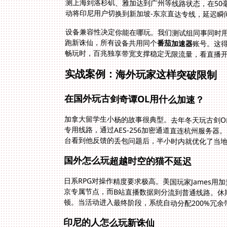
动将印尼用户切换到新加坡-东京直达专线，延迟瞬间从
设备兼容性决定你能在哪玩。我们测试组同事同时用Win
跑新诛仙，所有设备共用同个
番茄加速器
账号。这
畅玩时，百兆独享带宽支撑稳定无限流量，看直播开
实战案例：海外玩家这样突破限制
在国外玩古剑奇谭OL用什么加速？
加拿大留学生小杨的故事很典型。去年冬天玩古剑OL
专用线路，通过AES-256加密通道直连杭州服务器
台看到他反馈的丢包问题后，半小时内就优化了当
国外怎么玩超越时空的猫不延迟
日系RPG对操作精度要求极高。美国玩家James
京专属节点，而B站直播数据则分流到普通线路。休
顿。当活动进入最终阶段，系统自动分配200%冗余
印尼的人怎么玩新诛仙