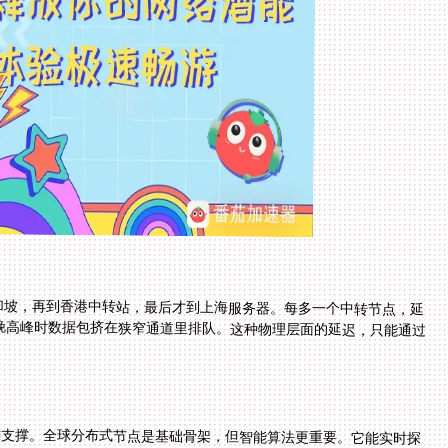
加坡，再到香港中转站，最后才到上海服务器。每多一个中转节点，延
，晚高峰时数据包挤在狭窄通道里排队。这种物理层面的延迟，只能通过
键支撑。全球分布式节点是基础骨架，但智能算法更重要。它能实时探
毫秒内切换最优通道。就像上周测试《超越时空的猫》日服时，系统自