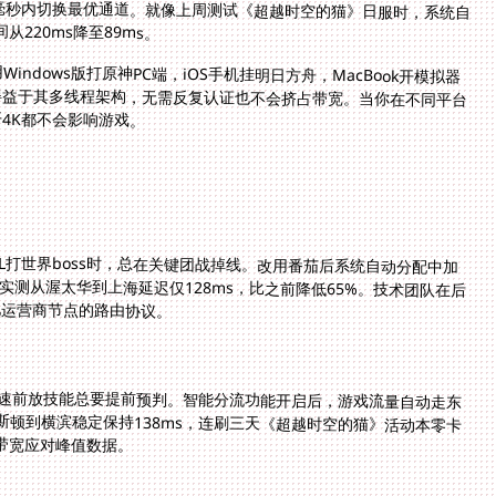
220ms降至89ms。
dows版打原神PC端，iOS手机挂明日方舟，MacBook开模拟器
得益于其多线程架构，无需反复认证也不会挤占带宽。当你在不同平台
4K都不会影响游戏。
打世界boss时，总在关键团战掉线。改用番茄后系统自动分配中加
。实测从渥太华到上海延迟仅128ms，比之前降低65%。技术团队在后
地运营商节点的路由协议。
用加速前放技能总要提前预判。智能分流功能开启后，游戏流量自动走东
斯顿到横滨稳定保持138ms，连刷三天《超越时空的猫》活动本零卡
带宽应对峰值数据。