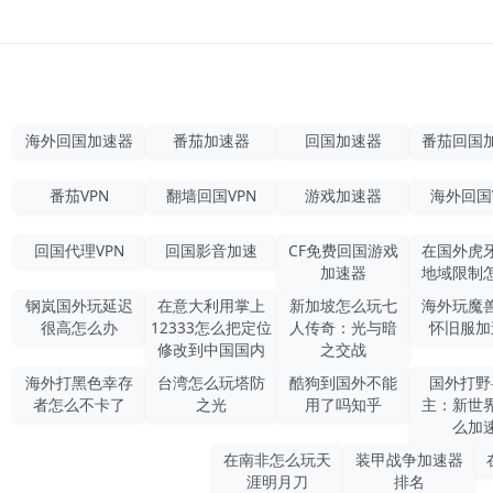
海外回国加速器
番茄加速器
回国加速器
番茄回国
番茄VPN
翻墙回国VPN
游戏加速器
海外回国
回国代理VPN
回国影音加速
CF免费回国游戏
在国外虎
加速器
地域限制
钢岚国外玩延迟
在意大利用掌上
新加坡怎么玩七
海外玩魔
很高怎么办
12333怎么把定位
人传奇：光与暗
怀旧服加
修改到中国国内
之交战
海外打黑色幸存
台湾怎么玩塔防
酷狗到国外不能
国外打野
者怎么不卡了
之光
用了吗知乎
主：新世
么加
在南非怎么玩天
装甲战争加速器
涯明月刀
排名