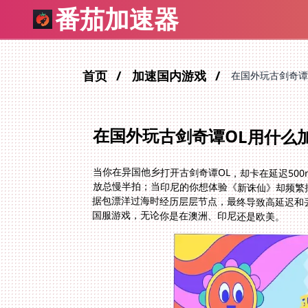
番茄加速器
首页
加速国内游戏
在国外玩古剑奇谭
在国外玩古剑奇谭OL用什么
当你在异国他乡打开古剑奇谭OL，却卡在延迟50
放总慢半拍；当印尼的你想体验《新诛仙》却频繁
据包漂洋过海时经历层层节点，最终导致高延迟和
国服游戏，无论你是在澳洲、印尼还是欧美。