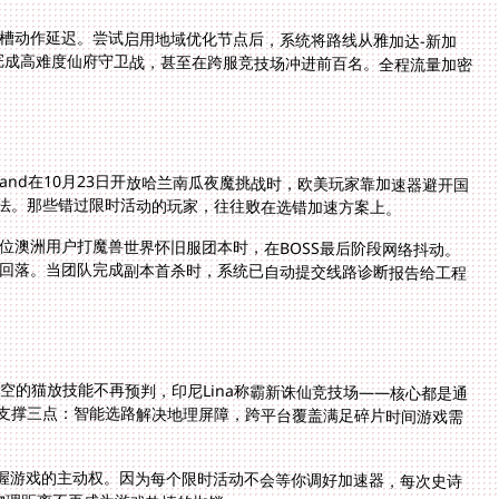
吐槽动作延迟。尝试启用地域优化节点后，系统将路线从雅加达-新加
完成高难度仙府守卫战，甚至在跨服竞技场冲进前百名。全程流量加密
land在10月23日开放哈兰南瓜夜魔挑战时，欧美玩家靠加速器避开国
玩法。那些错过限时活动的玩家，往往败在选错加速方案上。
位澳洲用户打魔兽世界怀旧服团本时，在BOSS最后阶段网络抖动。
迟回落。当团队完成副本首杀时，系统已自动提交线路诊断报告给工程
越时空的猫放技能不再预判，印尼Lina称霸新诛仙竞技场——核心都是通
支撑三点：智能选路解决地理屏障，跨平台覆盖满足碎片时间游戏需
握游戏的主动权。因为每个限时活动不会等你调好加速器，每次史诗