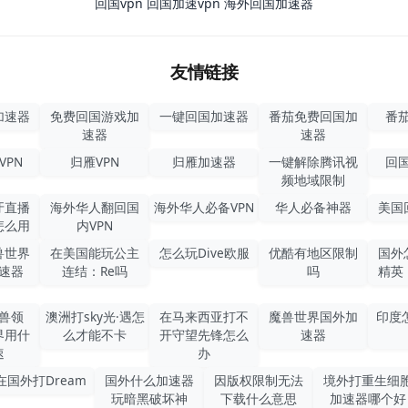
回国vpn
回国加速vpn
海外回国加速器
友情链接
加速器
免费回国游戏加
一键回国加速器
番茄免费回国加
番茄
速器
速器
VPN
归雁VPN
归雁加速器
一键解除腾讯视
回国
频地域限制
牙直播
海外华人翻回国
海外华人必备VPN
华人必备神器
美国
怎么用
内VPN
兽世界
在美国能玩公主
怎么玩Dive欧服
优酷有地区限制
国外
速器
连结：Re吗
吗
精英
兽领
澳洲打sky光·遇怎
在马来西亚打不
魔兽世界国外加
印度
界用什
么才能不卡
开守望先锋怎么
速器
速
办
在国外打Dream
国外什么加速器
因版权限制无法
境外打重生细
玩暗黑破坏神
下载什么意思
加速器哪个好