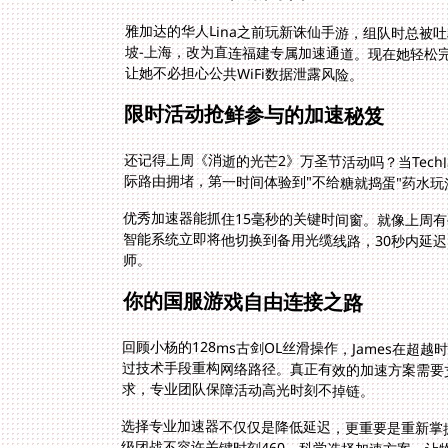
雅加达的华人Lina之前玩新诛仙手游，组队时总被
坡-上海，改为直连福建专属加速通道。现在她轻松
让她不必担心公共WiFi数据泄露风险。
限时活动抢鲜参与的加速秘笈
还记得上周《消逝的光芒2》万圣节活动吗？当Tech
际路由拥堵，第一时间体验到"不给糖就捣蛋"药水
优秀加速器能抓住15毫秒的关键时间窗。就像上周有
智能系统立即将他切换到备用光缆线路，30秒内延
师。
你的国服游戏自由连接之路
回顾小杨的128ms古剑OL丝滑操作，James在超
过技术手段重构网络路径。真正有效的加速方案需要
求，专业团队保障活动高光时刻不掉链。
选择专业加速器不仅仅是降低延迟，更重要是重新掌