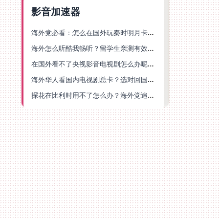
影音加速器
海外党必看：怎么在国外玩秦时明月卡牌版？附豆瓣EZCast地区限制破解法
海外怎么听酷我畅听？留学生亲测有效的华语内容解锁指南
在国外看不了央视影音电视剧怎么办呢？海外党亲测有效的回国加速方案
海外华人看国内电视剧总卡？选对回国加速器，还能解决菲律宾打不开反诈中心的问题
探花在比利时用不了怎么办？海外党追剧办事全攻略，选对加速器就够了