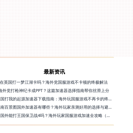
最新资讯
在英国打一梦江湖卡吗？海外党国服游戏不卡顿的终极解法
海外党打枪神纪卡成PPT？这篇加速器选择指南帮你丝滑上分
美国打我的起源加速器下载指南：海外玩国服游戏不再卡的终极方案
江南百景图国外加速器有哪些？海外玩家亲测好用的选择与避坑指南
去国外能打王国保卫战4吗？海外玩家国服游戏加速全攻略（附公主连结幻想江湖实测）