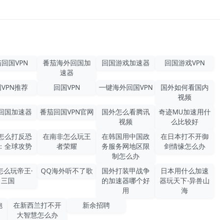
回国VPN
番茄海外回国加
回国游戏加速器
回国游戏VPN
速器
VPN推荐
回国VPN
一键海外回国VPN
国外如何看国内
视频
回国加速器
番茄回国VPN官网
国外怎么看腾讯
奇迹MU加速用什
视频
么比较好
怎么打反恐
在南非怎么玩王
在韩国用中国政
在日本打不开御
：全球攻势
者荣耀
务服务网地区限
剑情缘怎么办
制怎么办
怎么玩帝王·
QQ海外听不了歌
国外打装甲战争
日本用什么加速
三国
的加速器哪个好
器玩天下-异兽山
用
海
胞
在新西兰打不开
新余招聘
大智慧怎么办