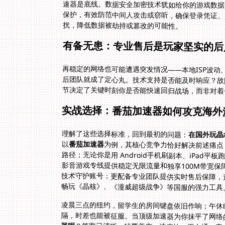
扰，降低数据被劫持或篡改的可能性。
有备无患：专业售后是玩家坚实的后
再稳定的网络也可能遭遇突发情况——本地ISP波动
后团队就成了定心丸。技术支持是否能及时响应？故
节决定了关键时刻你是否能快速回归战场，而非对着
实战选择：番茄加速器如何攻克海外
理解了这些选择标准，回到最初的问题：
在国外玩晶
以
番茄加速器
为例，其核心竞争力恰好解决前述痛点
路径；无论你是用 Android手机刷副本、i
影音游戏专线提供稳定无限流量和独享10
技术守护账号；更配备专业团队提供实时售后保障，
畅玩《晶核》、《漫威超级战争》等国服的强力工具
凌晨三点的纽约，留学生的房间键盘依旧作响；午休
隔，时差也能被征服。当顶级加速器为你抹平了网络