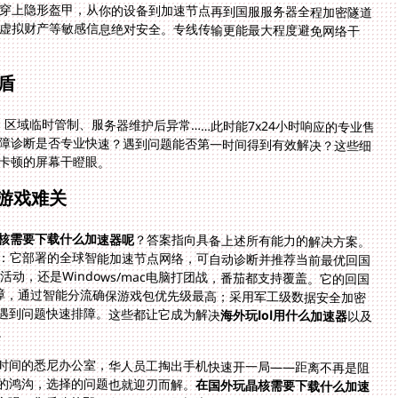
盾
、区域临时管制、服务器维护后异常……此时能7x24小时响应的专业售
障诊断是否专业快速？遇到问题能否第一时间得到有效解决？这些细
卡顿的屏幕干瞪眼。
游戏难关
核需要下载什么加速器呢
？答案指向具备上述所有能力的解决方案。
：它部署的全球智能加速节点网络，可自动诊断并推荐当前最优回国
Pad平板跑活动，还是Windows/mac电脑打团战，番茄都支持覆盖。它的回国
0M带宽保障，通过智能分流确保游戏包优先级最高；采用军工级数据安全加密
遇到问题快速排障。这些都让它成为解决
海外玩lol用什么加速器
以及
。
时间的悉尼办公室，华人员工掏出手机快速开一局——距离不再是阻
的鸿沟，选择的问题也就迎刃而解。
在国外玩晶核需要下载什么加速