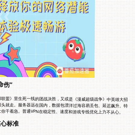
命伤”
雄联盟》里生死一线的团战决胜，又或是《漫威超级战争》中英雄大招
扭头就走。服务器远在国内，数据包漂洋过海容易丢包、延迟飙升。特
你干着急。普通VPN在稳定性、速度和游戏专线优化上力不从心。
核心标准