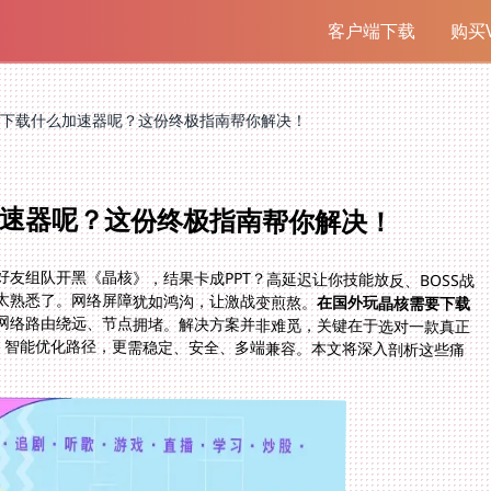
客户端下载
购买V
下载什么加速器呢？这份终极指南帮你解决！
速器呢？这份终极指南帮你解决！
友组队开黑《晶核》，结果卡成PPT？高延迟让你技能放反、BOSS战
太熟悉了。网络屏障犹如鸿沟，让激战变煎熬。
在国外玩晶核需要下载
网络路由绕远、节点拥堵。解决方案并非难觅，关键在于选对一款真正
球部署节点、智能优化路径，更需稳定、安全、多端兼容。本文将深入剖析这些痛