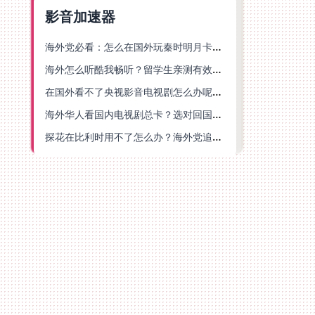
影音加速器
海外党必看：怎么在国外玩秦时明月卡牌版？附豆瓣EZCast地区限制破解法
海外怎么听酷我畅听？留学生亲测有效的华语内容解锁指南
在国外看不了央视影音电视剧怎么办呢？海外党亲测有效的回国加速方案
海外华人看国内电视剧总卡？选对回国加速器，还能解决菲律宾打不开反诈中心的问题
探花在比利时用不了怎么办？海外党追剧办事全攻略，选对加速器就够了