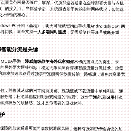
节点覆盖范围是否够广、够深。优质加速器通常在全球部署大量节点机
动）的接入点。当你登录后，系统能否基于你的实时网络状况，智能选
减少卡顿的核心。
ws PC开团《晶核》，明天可能就想掏出手机用Android或iOS打两
无缝切换，甚至支持
一人多端同时连接
，无需反复购买账号或断开重
与智能分流是关键
MOBA手游，
漫威超级战争海外玩家如何不卡
的痛点尤为突出。卡一
下可能就错过大招时机被反杀。这里就涉及到加速器的另外两大硬核指标：稳定无限流量保障和智能流量分流技术。你需
要的不只是“有流量”，更要“全速畅玩不缩水”。专业的游戏加速线路通过独享带宽能确保数据传输一路畅通，避免共享带宽
据包，并将其从你的日常网页浏览、视频流或下载流量中单独剥离，通
服务器，杜绝其他应用对游戏网速的“拖累”。这对于
海外玩lol用什么
能丝滑释放的顺畅感，这才是你需要的游戏体验。
护
保障的加速通道可能面临数据泄露风险。选择有强加密传输协议的加
穿上隐形盔甲，从你的设备到加速节点再到国服服务器全程加密隧道
、虚拟财产等敏感信息绝对安全。专线传输更能最大程度避免网络干