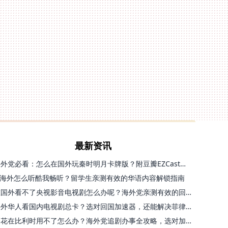
最新资讯
海外党必看：怎么在国外玩秦时明月卡牌版？附豆瓣EZCast地区限制破解法
海外怎么听酷我畅听？留学生亲测有效的华语内容解锁指南
在国外看不了央视影音电视剧怎么办呢？海外党亲测有效的回国加速方案
海外华人看国内电视剧总卡？选对回国加速器，还能解决菲律宾打不开反诈中心的问题
探花在比利时用不了怎么办？海外党追剧办事全攻略，选对加速器就够了