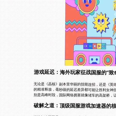
游戏延迟：海外玩家征战国服的“致
无论是《晶核》副本里华丽的技能连招，还是《英
的精准释放，毫秒级的延迟差异都可能让胜利女神
别是高峰时段，国际网络拥塞就像堵车的高架桥，让
破解之道：顶级国服游戏加速器的