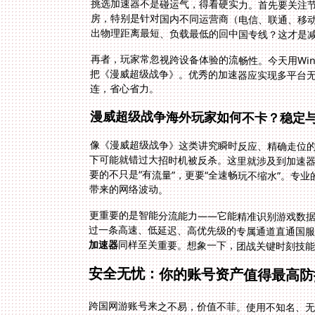
挑选加速器不是碰运气，得看硬实力。首先要关注
房，特别是针对国内不同运营商（电信、联通、移
出物理距离最短、负载最低的回中国专线？这才是
再者，玩家常忽视跨设备体验的流畅性。今天用Windo
把《漫威超级战争》。优秀的加速器应实现多平台
连，省心省力。
漫威超级战争海外玩家如何不卡？稳定
像《漫威超级战争》这类讲究瞬时反应、精确走位的
带来的网络波动。
更重要的是智能分流能力——它能精准识别游戏数
过一条高速、低延迟、高优先级的专属通道直通国服
加速器
同样至关重要。想象一下，团战关键时刻技
安全无忧：你的账号资产值得最高防
跨国网游账号来之不易，价值不菲。使用不知名、无
速器是底线。数据安全加密技术犹如给你的游戏数据
保护，有效防范中间人攻击或窃听，确保登录凭证