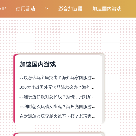
IP
使用番茄
影音加速器
加速国内游戏
加速国内游戏
印度怎么玩全民突击？海外玩家国服游戏加速器终极指南（附原神延迟优化+精灵之境加速器选择）
300大作战国外无法登陆怎么办？海外玩家国服畅玩终极指南（附实测推荐）
非洲玩蛋仔派对总掉线？别慌，用对加速器就能丝滑开跑！
比利时怎么玩倩女幽魂？海外党国服游戏加速避坑指南（附实测推荐）
在欧洲怎么玩穿越火线不卡顿？老玩家亲测有效的加速器选择指南