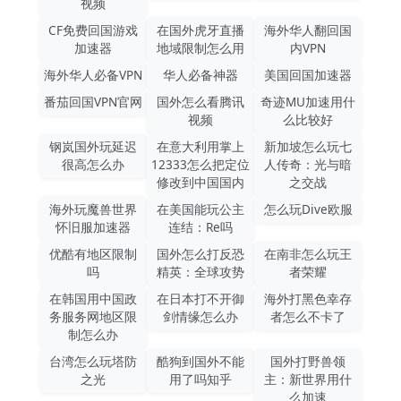
视频
CF免费回国游戏
在国外虎牙直播
海外华人翻回国
加速器
地域限制怎么用
内VPN
海外华人必备VPN
华人必备神器
美国回国加速器
番茄回国VPN官网
国外怎么看腾讯
奇迹MU加速用什
视频
么比较好
钢岚国外玩延迟
在意大利用掌上
新加坡怎么玩七
很高怎么办
12333怎么把定位
人传奇：光与暗
修改到中国国内
之交战
海外玩魔兽世界
在美国能玩公主
怎么玩Dive欧服
怀旧服加速器
连结：Re吗
优酷有地区限制
国外怎么打反恐
在南非怎么玩王
吗
精英：全球攻势
者荣耀
在韩国用中国政
在日本打不开御
海外打黑色幸存
务服务网地区限
剑情缘怎么办
者怎么不卡了
制怎么办
台湾怎么玩塔防
酷狗到国外不能
国外打野兽领
之光
用了吗知乎
主：新世界用什
么加速