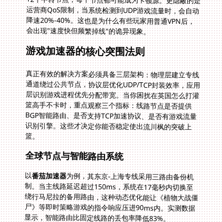
会出现"速度快但频繁掉线"的诡异现象。
游戏加速器的核心突围法则
真正有效的解决方案必须具备三层架构：物理层建立专线
通道绕过公共节点，协议层优化UDP/TCP封装效率，应用
层识别游戏进程优先分配带宽。当你困扰在英国怎么打灌
篮高手不卡时，重点观察三个指标：线路节点是否提供
BGP智能路由、是否支持TCP加速协议、是否有游戏流量
识别引擎。这些才决定你能否稳定使出流川枫的突破上
篮。
全球节点与智能路由系统
以
番茄加速器
为例，其东京-上海专线采用三路由备份机
制。当主线路延迟超过150ms，系统在17毫秒内切换至
绕行马尼拉的备用路由，这种动态优化能让《植物大战僵
尸》等即时策略游戏的指令响应压进90ms内。实测数据
显示，智能路由比固定线路的丢包率降低83%。