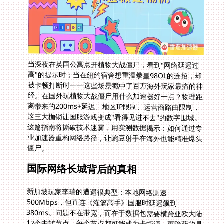
当深夜在英国公寓点开植物大战僵尸，看到"网络延迟过
高"的提示时；当在纽约宿舍想重温拳皇98OL的连招，却
被卡顿打断时——这些场景戳中了百万海外玩家最痛的神
经。在国外玩植物大战僵尸用什么加速器好一点？物理距
离带来的200ms+延迟、地区IP限制、运营商路由限制，
这三大枷锁让国服游戏变成"看得见进不去"的数字围城。
这篇指南将撕破技术迷雾，用实测数据揭示：如何通过专
业加速器重构网络路径，让豌豆射手在海外也能精准爆头
僵尸。
国际网络长城背后的真相
新加坡玩家李瑞的遭遇很典型：本地网络测速
500Mbps，但直连《灌篮高手》国服时延迟飙到
380ms。问题不在带宽，而在于数据包需要横跨亚欧大陆
12个中转节点，每个节点都可能成为卡顿源。更隐蔽的是
运营商QoS限制，当系统检测到UDP游戏流量时，会自动
降速20%-40%。这也是为什么有些玩家用普通VPN后，