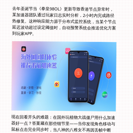
去年圣诞节当《拳皇98OL》更新导致香港节点异常时，
某加速器团队通过玩家日志实时分析，2小时内完成路径
热修复。这种响应能力源于分布式监控系统，当某个节点
延迟波动超过设定阈值时，自动预警系统会推送优化方案
到玩家APP。
现在回看开头的难题：在国外玩植物大战僵尸用什么加速
器好一点？答案藏在那些细节里——当你发现角色移动与
鼠标点击完全同步时，当八神的八稚女不再因丢帧中断
时，当隔着半个地球却能听到队友清晰的开麦指挥时。这
不仅是速度的提升，更是在异国重建了那片熟悉的数字故