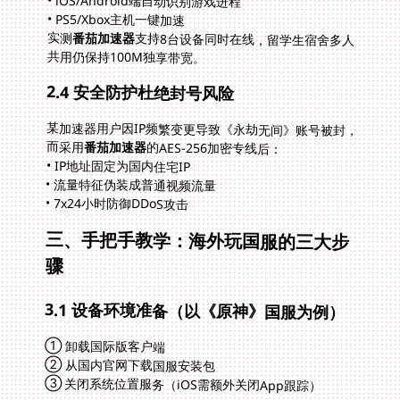
• iOS/Android端自动识别游戏进程
• PS5/Xbox主机一键加速
实测
番茄加速器
支持8台设备同时在线，留学生宿舍多人
共用仍保持100M独享带宽。
2.4 安全防护杜绝封号风险
某加速器用户因IP频繁变更导致《永劫无间》账号被封，
而采用
番茄加速器
的AES-256加密专线后：
• IP地址固定为国内住宅IP
• 流量特征伪装成普通视频流量
• 7x24小时防御DDoS攻击
三、手把手教学：海外玩国服的三大步
骤
3.1 设备环境准备（以《原神》国服为例）
① 卸载国际版客户端
② 从国内官网下载国服安装包
③ 关闭系统位置服务（iOS需额外关闭App跟踪）