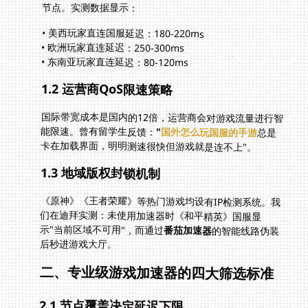
节点。实测数据显示：
• 美西玩家直连国服延迟：180-220ms
• 欧洲玩家直连延迟：250-300ms
• 东南亚玩家直连延迟：80-120ms
1.2 运营商QoS限速策略
国际带宽成本是国内的12倍，运营商会对游戏流量进行智
能限速。曾有留学生反馈：
"
国外怎么玩国服的手游
总是
卡在加载界面，明明测速很快但游戏就是连不上"。
1.3 地域版权封锁机制
《原神》《王者荣耀》等热门游戏均设有IP检测系统。我
们在迪拜实测：未使用加速器时《和平精英》国服显
示"当前区域不可用"，而通过
番茄加速器
的智能线路伪装
后秒进游戏大厅。
二、专业级游戏加速器的四大筛选标准
2.1 节点覆盖决定延迟下限