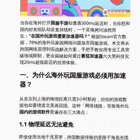
当你在海外打开
国服手游
却遭遇300ms延迟时，当你想和
国内好友组队却反复掉线时，一个灵魂拷问油然而
生：
"在国外玩游戏需要加速器吗？"
根据Steam官方数
据，78%的海外玩家因网络问题放弃国服游戏。本文将从
跨国网络原理到实战解决方案，手把手教你用专业工具突
破地域限制，更会揭秘如何通过
番茄加速器
六大黑科技实
现20ms超低延迟的丝滑体验。
一、为什么海外玩国服游戏必须用加速
器？
从东京到上海的物理距离只需3小时航程，但你的游戏数
据包却要绕道北美再回国。这种「网络绕路」导致海外玩
国内的游戏软件
普遍存在三大痛点：
1.1 物理延迟无法避免
即使使用当地千兆宽带，跨国数据传输仍受限于海底光缆