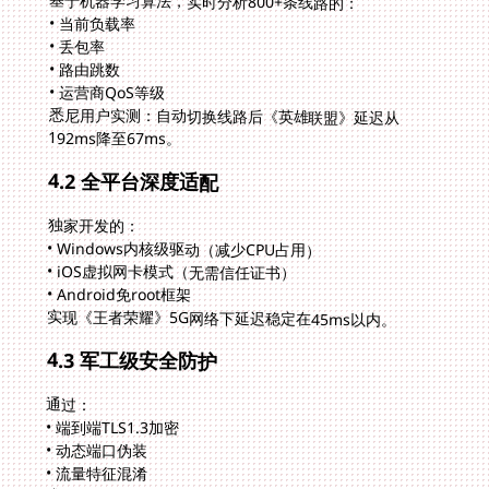
基于机器学习算法，实时分析800+条线路的：
• 当前负载率
• 丢包率
• 路由跳数
• 运营商QoS等级
悉尼用户实测：自动切换线路后《英雄联盟》延迟从
192ms降至67ms。
4.2 全平台深度适配
独家开发的：
• Windows内核级驱动（减少CPU占用）
• iOS虚拟网卡模式（无需信任证书）
• Android免root框架
实现《王者荣耀》5G网络下延迟稳定在45ms以内。
4.3 军工级安全防护
通过：
• 端到端TLS1.3加密
• 动态端口伪装
• 流量特征混淆