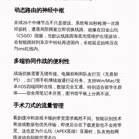
动态路由的神经中枢
全球26个中继节点不只是摆设。系统每30秒检测一次路
径损耗，遭遇局部拥塞立即切换线路。就像在旧金山玩
《CSGO》国服，当默认线路因海底光缆维护出现波动，
会智能跳转到东京中转站再进国内，全程延迟始终压在
75ms红线内。
多端协同作战的便利性
战场切换需要无缝衔接。电脑前刚和队友打完《无畏契
约》，出门用手机继续做通行证任务。支持Win/Mac/安
卓/iOS四端同时在线，数据完全互通。特别适合留学生群
体——宿舍用笔记本开黑，图书馆平板上分两不误。
手术刀式的流量管理
看剧缓冲和游戏卡顿的带宽需求截然不同。智能识别技术
将游戏数据包优先传输，即便后台在下载更新也不会抢带
宽。这也是为什么玩《APEX英雄》亚服时，队友抱怨网
络波动你却能丝滑走位。