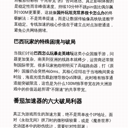
别被那些标榜"千兆带宽"的广告词迷惑。真正影响体验的
是稳定性而非峰值速度。持续10分钟不跳pin值比偶尔飙
到100M更重要。这就像
国外玩坦克世界很卡怎么办
的终
极解法：不是简单提速，而是让数据传输像高铁轨道般平
直稳定。专线加速的核心价值在于建立点对点加密通道，
避免公共网络拥堵。
巴西玩家的特殊困境与破局
当我们讨论
巴西怎么玩暴走英雄坛
这类小众国服手游，问
题更加复杂。南美到亚洲的线路本就稀少，运营商还常限
制国际带宽。很多玩家抱怨明明买了高端路由器，打《原
神》国服仍会突然460ms。其核心症结在于当地晚间黄金
时段，海底光缆负载剧增导致QoS降级。此时唯有独享通
道能突破限流，这也是为什么100M独享带宽在跨大洲游
戏中的价值远超所谓"不限速"的共享带宽。
番茄加速器的六大破局利器
真正为游戏而生的加速方案，绝不是简单改个IP地址。面
对《永劫无间》拼刀时的微秒级较量，或是《魔兽世界》
史诗团本中的秒伤统计，需要针对性部署：