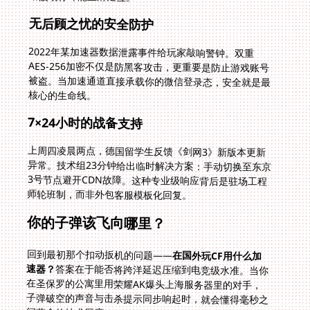
无后顾之忧的安全防护
2022年某加速器数据泄露事件给玩家敲响警钟。双重
AES-256加密不仅是防黑客攻击，更重要是防止游戏账号
被盗。当加速通道直接承载你的微信登录态，安全就是最
核心的生命线。
7×24小时的战备支持
上周四凌晨两点，德国留学生反馈《剑网3》新版本更新
异常。技术组23分钟给出临时解决方案：手动切换至东京
3号节点避开CDN故障。这种专业级响应背后是驻场工程
师轮班制，而非外包客服模板化回复。
你的子弹该飞向哪里？
回到最初那个扣动扳机的问题——
在国外玩CF用什么加
速器？
答案在于能否将跨洋延迟压缩到电竞级水准。当你
在圣保罗的公寓里用荣耀AK爆头上海服务器里的对手，
子弹破空的声音与击杀提示同步响起时，就会懂得毫秒之