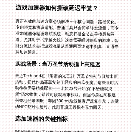
游戏加速器如何撕破延迟牢笼？
真正有效的加速方案必须解决三个核心问题：路径优化、
专用带宽和协议适配。普通工具只会简单转发流量，而专
业加速器像精密导航系统，动态扫描全节点寻找最短隧
道。尤其对于《穿越火线》这类需要瞬时响应的游戏，智
能分流技术会把游戏流量从普通网页浏览中剥离，直通专
属加速通道。
实战场景：当万圣节活动撞上高延迟
最近Techland在《消逝的光芒2》万圣节特别节目放出新
活动，初代作品甚至复刻了经典的南瓜夜魔。这些限时活
动往往需要精准配合——比如23号开始的"不给糖就捣
蛋"药水收集，错过时段就再难获取。但当你身在阿根廷
兴奋地登录国服，却因300ms延迟被丧尸反复扑杀，连活
动NPC都对话超时。此刻普通工具根本无力回天。
选加速器的关键指标