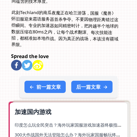
间蕴含的技术厚度。
此刻Techland的南瓜夜魔正在哈兰游荡，国服《魔兽》
怀旧服迎来霜语服务器首杀争夺。不要因物理距离错过这
些瞬间。专业的加速器如同精密时计，把跨越半个地球的
数据压缩在80ms之内，让每个战术翻滚、每次技能连
招，都精准如本地作战。因为真正的战场，本该没有疆域
界限。
Spread the love
←
前一篇文章
后一篇文章
→
加速国内游戏
印度怎么玩全民突击？海外玩家国服游戏加速器终极指南（附原神延迟优化+精灵之境加速器选择）
300大作战国外无法登陆怎么办？海外玩家国服畅玩终极指南（附实测推荐）