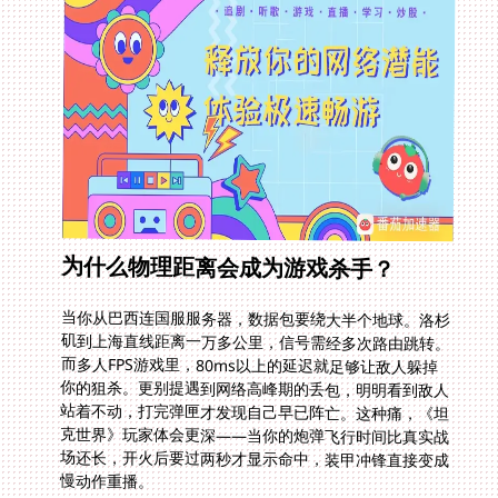
为什么物理距离会成为游戏杀手？
当你从巴西连国服服务器，数据包要绕大半个地球。洛杉
矶到上海直线距离一万多公里，信号需经多次路由跳转。
而多人FPS游戏里，80ms以上的延迟就足够让敌人躲掉
你的狙杀。更别提遇到网络高峰期的丢包，明明看到敌人
站着不动，打完弹匣才发现自己早已阵亡。这种痛，《坦
克世界》玩家体会更深——当你的炮弹飞行时间比真实战
场还长，开火后要过两秒才显示命中，装甲冲锋直接变成
慢动作重播。