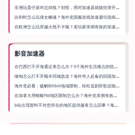
非洲玩蛋仔派对总掉线？别慌，用对加速器就能丝滑开跑！
比利时怎么玩倩女幽魂？海外党国服游戏加速避坑指南（附实测推荐）
在欧洲怎么玩穿越火线不卡顿？老玩家亲测有效的加速器选择指南
影音加速器
在巴西打不开海通证券怎么办？3个海外生活痛点的统一解决方案
缅甸怎么打不开顺丰同城急送？海外华人必备的回国加速指南（附B站会员游戏解决方案）
海外党必看：破解Bilibili地域限制，轻松追剧听歌还能流畅理财的实用指南
在加拿大用蜻蜓FM地区限制怎么办？海外党亲测有效的回国加速方案
b站出现暂时不对您所在的地区提供服务怎么回事？海外党亲测有效的回国加速方案