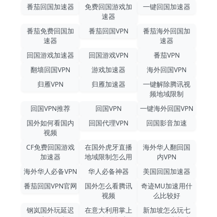
番茄回国加速器
免费回国游戏加
一键回国加速器
速器
番茄免费回国加
番茄回国VPN
番茄海外回国加
速器
速器
回国游戏加速器
回国游戏VPN
番茄VPN
翻墙回国VPN
游戏加速器
海外回国VPN
归雁VPN
归雁加速器
一键解除腾讯视
频地域限制
回国VPN推荐
回国VPN
一键海外回国VPN
国外如何看国内
回国代理VPN
回国影音加速
视频
CF免费回国游戏
在国外虎牙直播
海外华人翻回国
加速器
地域限制怎么用
内VPN
海外华人必备VPN
华人必备神器
美国回国加速器
番茄回国VPN官网
国外怎么看腾讯
奇迹MU加速用什
视频
么比较好
钢岚国外玩延迟
在意大利用掌上
新加坡怎么玩七