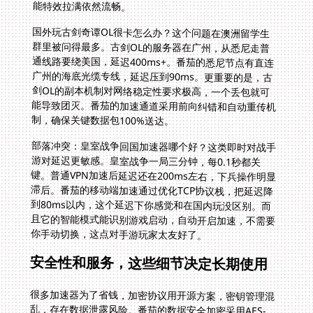
能特效拉满依然流畅。
国外玩古剑奇谭OL很卡怎么办？这个问题在澳洲留学生
群里被问得最多。古剑OL的服务器在广州，从悉尼走普
通线路要绕美国，延迟400ms+。番茄的悉尼节点有直连
广州的海底光缆专线，延迟压到90ms。更重要的是，古
剑OL的副本机制对网络稳定性要求极高，一个丢包就可
能导致团灭。番茄的加速通道采用前向纠错和自动重传机
制，确保关键数据包100%送达。
部落冲突：皇室战争回国加速器哪个好？这类即时对战手
游对延迟更敏感。皇室战争一局三分钟，每0.1秒都关
键。普通VPN加速后延迟还在200ms左右，下兵操作明显
滞后。番茄的移动端加速通过优化TCP协议栈，把延迟降
到80ms以内，这个延迟下你感觉和在国内玩没区别。而
且它的智能模式能识别游戏启动，自动开启加速，不需要
你手动切换，这点对手游玩家太友好了。
安全性和服务，这些细节决定长期使用
很多加速器为了省钱，加密协议用开源方案，密钥管理混
乱，存在数据泄露风险。番茄的数据安全加密采用AES-
256-GCM算法，每个用户会话动态生成密钥，专线传输
确保数据不经过第三方服务器。这对海外玩家很重要，我
们在公共WiFi环境下玩游戏，账号密码、支付信息都需要