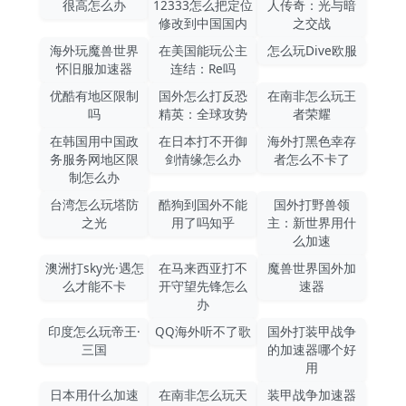
很高怎么办
12333怎么把定位
人传奇：光与暗
修改到中国国内
之交战
海外玩魔兽世界
在美国能玩公主
怎么玩Dive欧服
怀旧服加速器
连结：Re吗
优酷有地区限制
国外怎么打反恐
在南非怎么玩王
吗
精英：全球攻势
者荣耀
在韩国用中国政
在日本打不开御
海外打黑色幸存
务服务网地区限
剑情缘怎么办
者怎么不卡了
制怎么办
台湾怎么玩塔防
酷狗到国外不能
国外打野兽领
之光
用了吗知乎
主：新世界用什
么加速
澳洲打sky光·遇怎
在马来西亚打不
魔兽世界国外加
么才能不卡
开守望先锋怎么
速器
办
印度怎么玩帝王·
QQ海外听不了歌
国外打装甲战争
三国
的加速器哪个好
用
日本用什么加速
在南非怎么玩天
装甲战争加速器