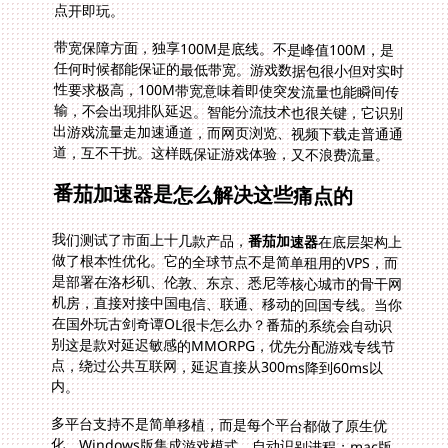
点开即玩。
带宽保障方面，独享100M是底线。不是峰值100M，是
任何时候都能保证的最低带宽。游戏数据包很小但对实时
性要求极高，100M带宽意味着即使突发流量也能瞬间传
输，不会出现排队延迟。智能分流技术也很关键，它识别
出游戏流量走加速通道，而网页浏览、视频下载走普通通
道，互不干扰。这样既保证游戏体验，又不浪费流量。
番茄加速器是怎么解决这些痛点的
我们测试了市面上十几款产品，
番茄加速器
在底层架构上
做了根本性优化。它的全球节点不是简单租用的VPS，而
是部署在洛杉矶、伦敦、东京、悉尼等核心城市的骨干网
机房，直接对接中国电信、联通、移动的回国专线。当你
在国外玩古剑奇谭OL很卡怎么办？番茄的系统会自动识
别这是款对延迟敏感的MMORPG，优先分配游戏专线节
点，绕过公共互联网，延迟直接从300ms降到60ms以
内。
多平台支持不是简单移植，而是每个平台都做了原生优
化。Windows版集成游戏模式，自动识别进程；mac版
针对苹果系统网络栈优化；iOS版通过企业证书实现系统
级加速，不需要繁琐的VPN配置；Android版支持游戏插
件直接调用。关键是这些设备可以同时在线，一个账号登
录手机、电脑、平板，数据同步，设置共享。你在图书馆
用笔记本玩一梦江湖，回宿舍路上切换到手机继续日常任