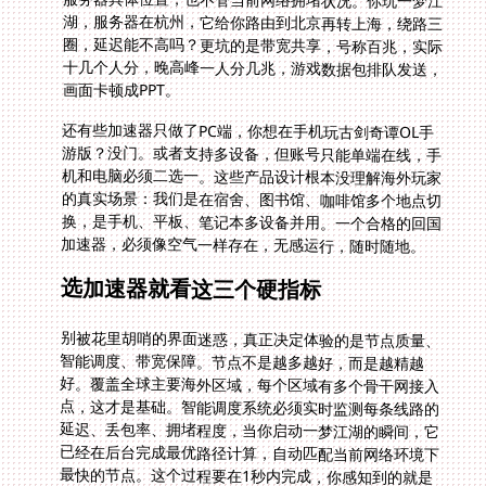
画面卡顿成PPT。
还有些加速器只做了PC端，你想在手机玩古剑奇谭OL手
游版？没门。或者支持多设备，但账号只能单端在线，手
机和电脑必须二选一。这些产品设计根本没理解海外玩家
的真实场景：我们是在宿舍、图书馆、咖啡馆多个地点切
换，是手机、平板、笔记本多设备并用。一个合格的回国
加速器，必须像空气一样存在，无感运行，随时随地。
选加速器就看这三个硬指标
别被花里胡哨的界面迷惑，真正决定体验的是节点质量、
智能调度、带宽保障。节点不是越多越好，而是越精越
好。覆盖全球主要海外区域，每个区域有多个骨干网接入
点，这才是基础。智能调度系统必须实时监测每条线路的
延迟、丢包率、拥堵程度，当你启动一梦江湖的瞬间，它
已经在后台完成最优路径计算，自动匹配当前网络环境下
最快的节点。这个过程要在1秒内完成，你感知到的就是