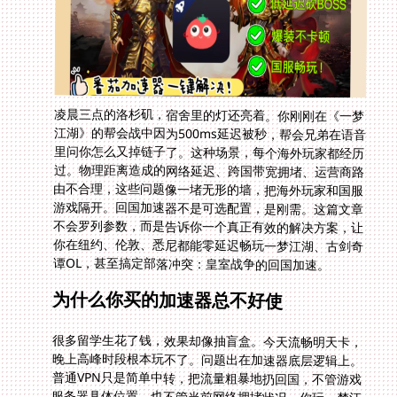
凌晨三点的洛杉矶，宿舍里的灯还亮着。你刚刚在《一梦
江湖》的帮会战中因为500ms延迟被秒，帮会兄弟在语音
里问你怎么又掉链子了。这种场景，每个海外玩家都经历
过。物理距离造成的网络延迟、跨国带宽拥堵、运营商路
由不合理，这些问题像一堵无形的墙，把海外玩家和国服
游戏隔开。回国加速器不是可选配置，是刚需。这篇文章
不会罗列参数，而是告诉你一个真正有效的解决方案，让
你在纽约、伦敦、悉尼都能零延迟畅玩一梦江湖、古剑奇
谭OL，甚至搞定部落冲突：皇室战争的回国加速。
为什么你买的加速器总不好使
很多留学生花了钱，效果却像抽盲盒。今天流畅明天卡，
晚上高峰时段根本玩不了。问题出在加速器底层逻辑上。
普通VPN只是简单中转，把流量粗暴地扔回国，不管游戏
服务器具体位置，也不管当前网络拥堵状况。你玩一梦江
湖，服务器在杭州，它给你路由到北京再转上海，绕路三
圈，延迟能不高吗？更坑的是带宽共享，号称百兆，实际
十几个人分，晚高峰一人分几兆，游戏数据包排队发送，