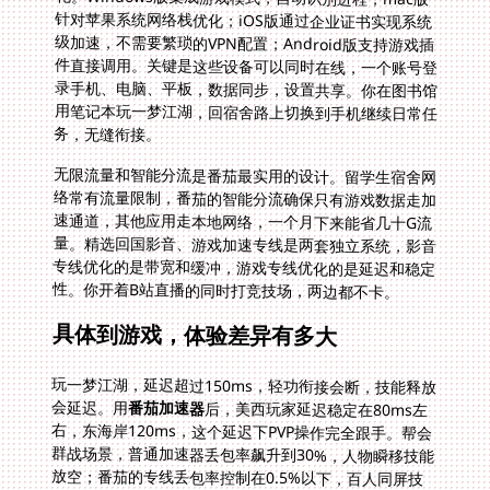
务，无缝衔接。
无限流量和智能分流是番茄最实用的设计。留学生宿舍网
络常有流量限制，番茄的智能分流确保只有游戏数据走加
速通道，其他应用走本地网络，一个月下来能省几十G流
量。精选回国影音、游戏加速专线是两套独立系统，影音
专线优化的是带宽和缓冲，游戏专线优化的是延迟和稳定
性。你开着B站直播的同时打竞技场，两边都不卡。
具体到游戏，体验差异有多大
玩一梦江湖，延迟超过150ms，轻功衔接会断，技能释放
会延迟。用
番茄加速器
后，美西玩家延迟稳定在80ms左
右，东海岸120ms，这个延迟下PVP操作完全跟手。帮会
群战场景，普通加速器丢包率飙升到30%，人物瞬移技能
放空；番茄的专线丢包率控制在0.5%以下，百人同屏技