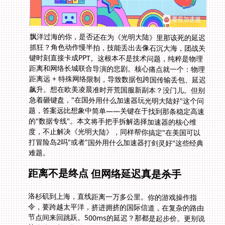
飘洋过海的你，是否还在为《光明大陆》里那该死的延迟
抓狂？角色动作慢半拍，技能丢出去像石沉大海，团战关
键时刻直接卡成PPT。这根本不是技术问题，纯粹是物理
距离和网络长城联合导演的悲剧。核心痛点就一个：物理
距离远 + 特殊网络限制，导致数据包跨国传输丢包、延迟
飙升。想在欧美凌晨准时开荒国服新副本？没门儿。但别
急着砸键盘，"在国外用什么加速器玩光明大陆好"这个问
题，答案远比想象中简单——关键在于找到那条稳定高速
的"数据专线"。本文将手把手拆解选择加速器的核心维
度，不止解决《光明大陆》，同样帮你搞定"在美国可以
打冒险岛2吗"或者"国外用什么加速器打剑灵好"这些经典
难题。
距离不是终点 但网络延迟真是杀手
洛杉矶到上海，直线距离一万多公里。你的游戏操作指
令，要跨越太平洋，挤进拥挤的国际信道，在复杂的路由
节点间来回跳跃。500ms的延迟？那都是起步价。更别说
某些地区高峰期连《冒险岛2》的登录界面都刷不出来。
你看着Discord里国内队友的催促，只能干瞪眼。"在美国
可以打冒险岛2吗"？技术上可以，实际体验可能让你想摔
鼠标。这就是物理定律和网络政策双重夹击下的现实。普
通VPN？算了吧，它们大多不是为游戏设计的，加密协议