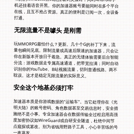
打通。
无限流量不是噱头 是刚需
玩MMORPG最怕什么？更新。几十个G的补丁下来，流
量包瞬间见底。限制流量或高速后限速的加速器，只会让
你在新版本开放日干着急。真正的无缝体验需要后台智能
分流：游戏数据走专属高速通道，把带宽拉满；同时自动
识别你的YouTube、B站视频流量，切到普通线路。两不
耽误。这才是稳定无限流量的实际意义。
安全这个地基必须打牢
加速器本质是你游戏数据的"运输车"。当它处理你在《光
明大陆》的账号密码、角色数据甚至交易信息时，安全措
施绝不是小事。专业加速器会在数据传输全过程启用高强
度加密协议如WireGuard或自研安全隧道，杜绝中间节
点窥探或篡改。别为省钱用野路子工具，小心辛苦练的号
一夜蒸发。