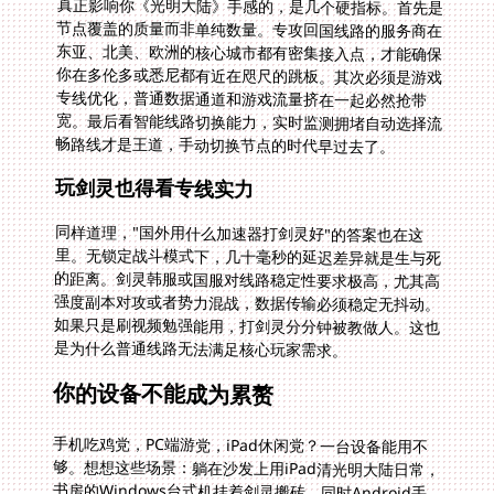
畅路线才是王道，手动切换节点的时代早过去了。
玩剑灵也得看专线实力
同样道理，"国外用什么加速器打剑灵好"的答案也在这
里。无锁定战斗模式下，几十毫秒的延迟差异就是生与死
的距离。剑灵韩服或国服对线路稳定性要求极高，尤其高
强度副本对攻或者势力混战，数据传输必须稳定无抖动。
如果只是刷视频勉强能用，打剑灵分分钟被教做人。这也
是为什么普通线路无法满足核心玩家需求。
你的设备不能成为累赘
手机吃鸡党，PC端游党，iPad休闲党？一台设备能用不
够。想想这些场景：躺在沙发上用iPad清光明大陆日常，
书房的Windows台式机挂着剑灵搬砖，同时Android手
机还挂着语音开黑。你的加速器账号要能同时在多个平台
在线，且互不抢占资源。真正的便利是订阅一次，全设备