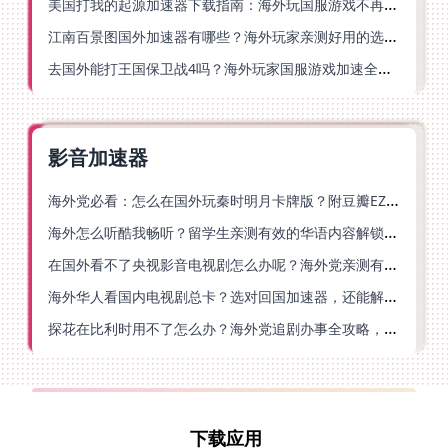
美国打我的起源加速器下载指南：海外玩国服游戏不再卡的终极方案
江南百景图国外加速器有哪些？海外玩家亲测好用的选择与避坑指南
去国外能打王国保卫战4吗？海外玩家国服游戏加速全攻略（附公主连结幻想江湖实测）
影音加速器
海外党必看：怎么在国外玩秦时明月卡牌版？附豆瓣EZCast地区限制破解法
海外怎么听酷我畅听？留学生亲测有效的华语内容解锁指南
在国外看不了央视影音电视剧怎么办呢？海外党亲测有效的回国加速方案
海外华人看国内电视剧总卡？选对回国加速器，还能解决菲律宾打不开反诈中心的问题
探花在比利时用不了怎么办？海外党追剧办事全攻略，选对加速器就够了
下载应用