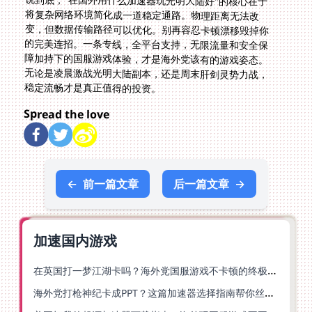
说到底，"在国外用什么加速器玩光明大陆好"的核心在于
将复杂网络环境简化成一道稳定通路。物理距离无法改
变，但数据传输路径可以优化。别再容忍卡顿漂移毁掉你
的完美连招。一条专线，全平台支持，无限流量和安全保
障加持下的国服游戏体验，才是海外党该有的游戏姿态。
无论是凌晨激战光明大陆副本，还是周末肝剑灵势力战，
稳定流畅才是真正值得的投资。
Spread the love
←
前一篇文章
后一篇文章
→
加速国内游戏
在英国打一梦江湖卡吗？海外党国服游戏不卡顿的终极解法
海外党打枪神纪卡成PPT？这篇加速器选择指南帮你丝滑上分