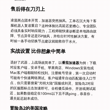
售后得在刀刃上
凌晨两点团本开荒，加速器突然抽风。工单石沉大海？客
服机器人复读重启？这种体验比高延迟更糟心。专业团队
必须具备实时响应能力，工程师能快速诊断是本地路由故
障、节点异常还是ISP抽风，并给出针对性解决方案。有
时候一条手动切换节点建议就能救你于水火。
实战设置 比你想象中简单
选好了武器，上战场就简单了。以
番茄加速器
为例：下载
对应客户端，安卓手机、苹果商店、Windows安装包或
Mac客户端都能轻松找到。注册账号登录，第一次启动时
可能有个快速网络测试。客户端通常自动匹配最佳入口节
点，你只需要搜索"光明大陆"国服或剑灵、冒险岛2对应
的区服图标点击加速即可。全程傻瓜操作。开游戏测试延
迟，如果数值稳定在100ms以下且不跳ping，恭喜你，
通关延迟副本成功。
冒险岛2的美国攻略