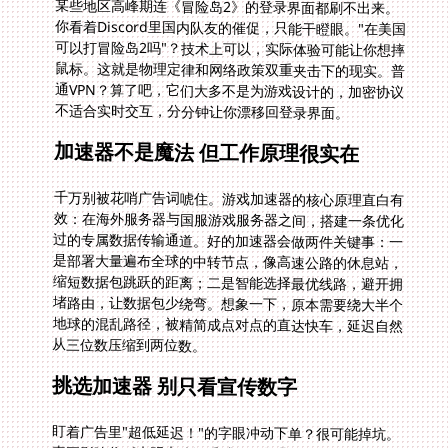
不适合实时交互，分分钟让你漂移回登录界面。
加速器不是魔法 但工作原理很实在
千万别被花哨广告词唬住。游戏加速器的核心原理直白有
效：在海外服务器与国服游戏服务器之间，搭建一条优化
过的专属数据传输通道。好的加速器会做两件关键事：一
是部署大量遍布全球的中转节点，像高速公路的休息站，
缩短数据包跳跃的距离；二是智能选择最优线路，避开拥
堵路由，让数据包少绕弯。想象一下，原本需要绕大半个
地球的混乱路径，被精简成点对点的直达快车，延迟自然
从三位数压缩到两位数。
挑选加速器 别只看宣传数字
盯着广告里"超低延迟！"的字眼冲动下单？很可能掉坑。
真正影响你《光明大陆》手感的，是几个硬指标。首先是
节点覆盖的质量而非单纯数量。专攻回国线路的服务商在
东亚、北美、欧洲的核心城市都有密集接入点，才能确保
你在多伦多或悉尼都有近在咫尺的跳板。其次必须是游戏
专线优化，普通数据通道和游戏流量挤在一起必然抢带
宽。最后看智能线路切换能力，实时监测拥堵自动选择流