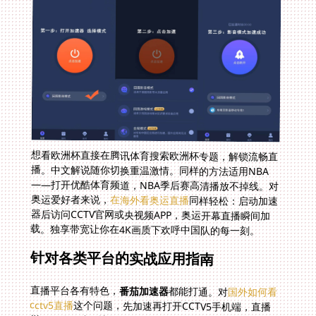
想看欧洲杯直接在腾讯体育搜索欧洲杯专题，解锁流畅直
播。中文解说随你切换重温激情。同样的方法适用NBA
——打开优酷体育频道，NBA季后赛高清播放不掉线。对
奥运爱好者来说，
在海外看奥运直播
同样轻松：启动加速
器后访问CCTV官网或央视频APP，奥运开幕直播瞬间加
载。独享带宽让你在4K画质下欢呼中国队的每一刻。
针对各类平台的实战应用指南
直播平台各有特色，
番茄加速器
都能打通。对
国外如何看
cctv5直播
这个问题，先加速再打开CCTV5手机端，直播
栏目一览无遗。比如足球世界杯期间全程中文解说，留学
生群里再也不被冷落。优酷体育的NBA赛事也同样解决
——开启加速搜索NBA赛程，全屏播放如在国内。方法简
单到只需四步：开机、加速、进平台、追直播。平台支持