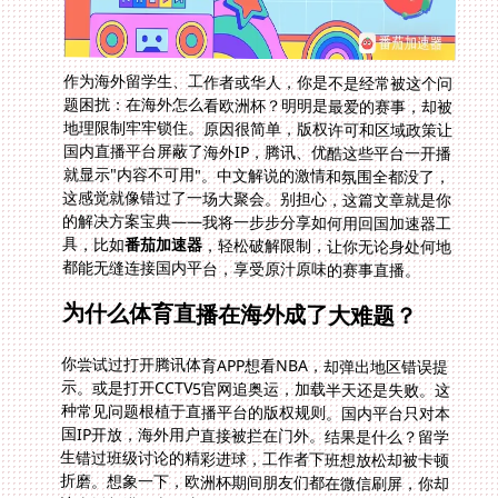
作为海外留学生、工作者或华人，你是不是经常被这个问
题困扰：在海外怎么看欧洲杯？明明是最爱的赛事，却被
地理限制牢牢锁住。原因很简单，版权许可和区域政策让
国内直播平台屏蔽了海外IP，腾讯、优酷这些平台一开播
就显示"内容不可用"。中文解说的激情和氛围全都没了，
这感觉就像错过了一场大聚会。别担心，这篇文章就是你
的解决方案宝典——我将一步步分享如何用回国加速器工
具，比如
番茄加速器
，轻松破解限制，让你无论身处何地
都能无缝连接国内平台，享受原汁原味的赛事直播。
为什么体育直播在海外成了大难题？
你尝试过打开腾讯体育APP想看NBA，却弹出地区错误提
示。或是打开CCTV5官网追奥运，加载半天还是失败。这
种常见问题根植于直播平台的版权规则。国内平台只对本
国IP开放，海外用户直接被拦在门外。结果是什么？留学
生错过班级讨论的精彩进球，工作者下班想放松却被卡顿
折磨。想象一下，欧洲杯期间朋友们都在微信刷屏，你却
连直播都进不去。这种隔离感不光扫兴，还浪费了你的订
阅费。尤其在热门时段，比如NBA决赛或足球赛季，延迟
和缓冲会更严重。更关键的是，中文解说是我们华人的情
感纽带——听着熟悉的解说声音，仿佛身在祖国的赛场。
如果没有办法解决，这种遗憾会一直延续。好在，有回国