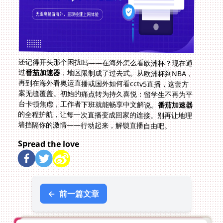
还记得开头那个困扰吗——在海外怎么看欧洲杯？现在通
过
番茄加速器
，地区限制成了过去式。从欧洲杯到NBA，
再到在海外看奥运直播或国外如何看cctv5直播，这套方
案无缝覆盖。初始的痛点转为持久喜悦：留学生不再为平
台卡顿焦虑，工作者下班就能畅享中文解说。
番茄加速器
的全程护航，让每一次直播变成回家的连接。别再让地理
墙挡隔你的激情——行动起来，解锁直播自由吧。
Spread the love
←
前一篇文章