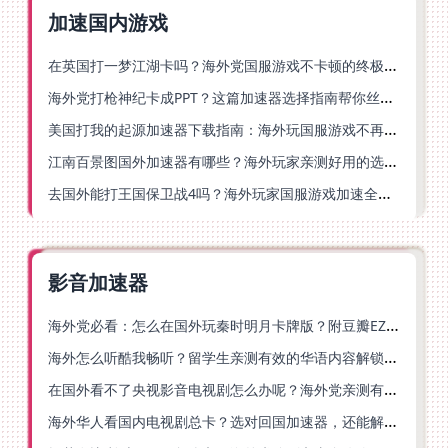
加速国内游戏
在英国打一梦江湖卡吗？海外党国服游戏不卡顿的终极解法
海外党打枪神纪卡成PPT？这篇加速器选择指南帮你丝滑上分
美国打我的起源加速器下载指南：海外玩国服游戏不再卡的终极方案
江南百景图国外加速器有哪些？海外玩家亲测好用的选择与避坑指南
去国外能打王国保卫战4吗？海外玩家国服游戏加速全攻略（附公主连结幻想江湖实测）
影音加速器
海外党必看：怎么在国外玩秦时明月卡牌版？附豆瓣EZCast地区限制破解法
海外怎么听酷我畅听？留学生亲测有效的华语内容解锁指南
在国外看不了央视影音电视剧怎么办呢？海外党亲测有效的回国加速方案
海外华人看国内电视剧总卡？选对回国加速器，还能解决菲律宾打不开反诈中心的问题