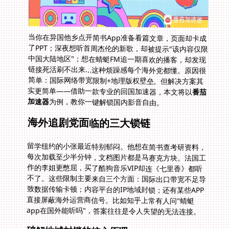
当你在异国他乡点开简书App准备看篇文章，页面却卡成
了PPT；深夜想听首周杰伦的新歌，却被提示"该内容仅限
中国大陆地区"；想在蜻蜓FM追一期喜欢的播客，却发现
链接死活刷不出来...这种烦躁感每个海外党都懂。原因很
简单：国际网络带宽限制+地理版权壁垒。但解决方案其
实更简单——借助一款专业的回国加速器，本文将以
番茄
加速器
为例，教你一键解锁国内影音自由。
海外追剧党面临的三大锁链
留学纽约的小张最近特别郁闷。他想在简书查考研资料，
每次加载至少半分钟，文档图片都是马赛克方块。法国工
作的李姐更憋屈，买了酷狗音乐VIP却连《七里香》都听
不了。这些限制主要来自三个方面：国际出口带宽不足导
致数据传输卡顿；内容平台的IP地域封锁；还有某些APP
直接屏蔽海外运营商信号。比如知乎上常有人问"蜻蜓
app在国外能听吗"，答案往往是令人失望的无法连接。