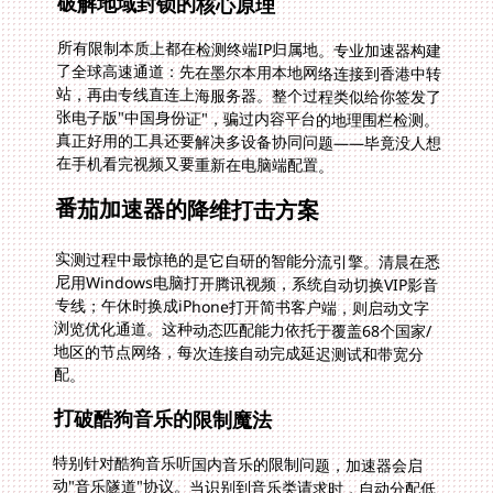
破解地域封锁的核心原理
所有限制本质上都在检测终端IP归属地。专业加速器构建
了全球高速通道：先在墨尔本用本地网络连接到香港中转
站，再由专线直连上海服务器。整个过程类似给你签发了
张电子版"中国身份证"，骗过内容平台的地理围栏检测。
真正好用的工具还要解决多设备协同问题——毕竟没人想
在手机看完视频又要重新在电脑端配置。
番茄加速器的降维打击方案
实测过程中最惊艳的是它自研的智能分流引擎。清晨在悉
尼用Windows电脑打开腾讯视频，系统自动切换VIP影音
专线；午休时换成iPhone打开简书客户端，则启动文字
浏览优化通道。这种动态匹配能力依托于覆盖68个国家/
地区的节点网络，每次连接自动完成延迟测试和带宽分
配。
打破酷狗音乐的限制魔法
特别针对酷狗音乐听国内音乐的限制问题，加速器会启
动"音乐隧道"协议。当识别到音乐类请求时，自动分配低
延迟高保真线路，绕过版权区域检测机制。伦敦读书的王
同学原以为要放弃收藏十年的古风歌单，结果在加速状态