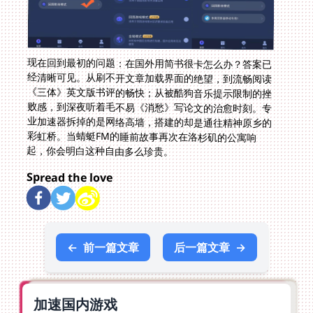
现在回到最初的问题：在国外用简书很卡怎么办？答案已
经清晰可见。从刷不开文章加载界面的绝望，到流畅阅读
《三体》英文版书评的畅快；从被酷狗音乐提示限制的挫
败感，到深夜听着毛不易《消愁》写论文的治愈时刻。专
业加速器拆掉的是网络高墙，搭建的却是通往精神原乡的
彩虹桥。当蜻蜓FM的睡前故事再次在洛杉矶的公寓响
起，你会明白这种自由多么珍贵。
Spread the love
←
前一篇文章
后一篇文章
→
加速国内游戏