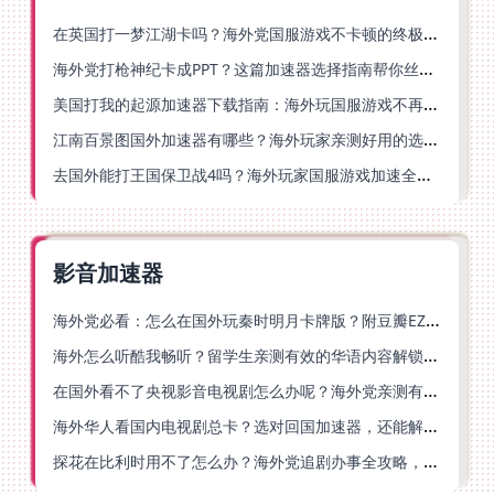
在英国打一梦江湖卡吗？海外党国服游戏不卡顿的终极解法
海外党打枪神纪卡成PPT？这篇加速器选择指南帮你丝滑上分
美国打我的起源加速器下载指南：海外玩国服游戏不再卡的终极方案
江南百景图国外加速器有哪些？海外玩家亲测好用的选择与避坑指南
去国外能打王国保卫战4吗？海外玩家国服游戏加速全攻略（附公主连结幻想江湖实测）
影音加速器
海外党必看：怎么在国外玩秦时明月卡牌版？附豆瓣EZCast地区限制破解法
海外怎么听酷我畅听？留学生亲测有效的华语内容解锁指南
在国外看不了央视影音电视剧怎么办呢？海外党亲测有效的回国加速方案
海外华人看国内电视剧总卡？选对回国加速器，还能解决菲律宾打不开反诈中心的问题
探花在比利时用不了怎么办？海外党追剧办事全攻略，选对加速器就够了