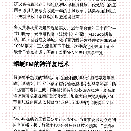
下成功播放《牵丝戏》时差点哭出声。
多人共享场景更是展现硬实力。温哥华合租的三个留学生
共用账号：安卓电视播《甄嬛传》4K版、MacBook刷B
站、iPad登晋江文学城。依托百万级并发处理架构和独享
100M带宽，三方流量互不干扰。这种稳定性来源于企业
级骨干节点资源，区别于普通VPN的民用共享带宽。
蜻蜓FM的跨洋复活术
解决知乎热议的"蜻蜓app在国外能听吗"难题需要双重保
障。番茄采用TLS1.3级加密传输敏感指令如登录验证，防
止运营商嗅探拦截；同时部署智能协议混淆模块，将音频
请求伪装成常规网页浏览数据。加拿大用户实测蜻蜓FM
节目加载速度从15秒降到1.8秒，记忆中的《晓说》又回
来了。
24小时在线的工程团队更让人安心。当我在凌晨两点遇到
抖音直播卡顿，故障申报7分钟后收到技术预案："您所在
的美西节点临时维护，已自动路由至东京中转站"。这种
实时响应能力背后是200+技术专家的三班轮值体系，随