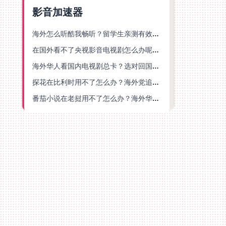
影音加速器
海外怎么听酷我畅听？留学生亲测有效的华语内容解锁指南
在国外看不了央视影音电视剧怎么办呢？海外党亲测有效的回国加速方案
海外华人看国内电视剧总卡？选对回国加速器，还能解决菲律宾打不开反诈中心的问题
探花在比利时用不了怎么办？海外党追剧办事全攻略，选对加速器就够了
番茄小说在老挝用不了怎么办？海外华人追剧办事全攻略（附实用工具推荐）