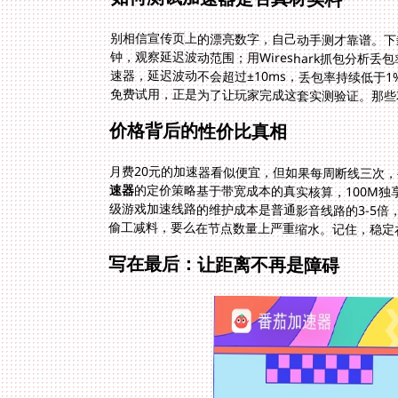
别相信宣传页上的漂亮数字，自己动手测才靠谱。下
钟，观察延迟波动范围；用Wireshark抓包分析丢
速器，延迟波动不会超过±10ms，丢包率持续低于
免费试用，正是为了让玩家完成这套实测验证。那些
价格背后的性价比真相
月费20元的加速器看似便宜，但如果每周断线三次
速器
的定价策略基于带宽成本的真实核算，100M
级游戏加速线路的维护成本是普通影音线路的3-5
偷工减料，要么在节点数量上严重缩水。记住，稳定
写在最后：让距离不再是障碍