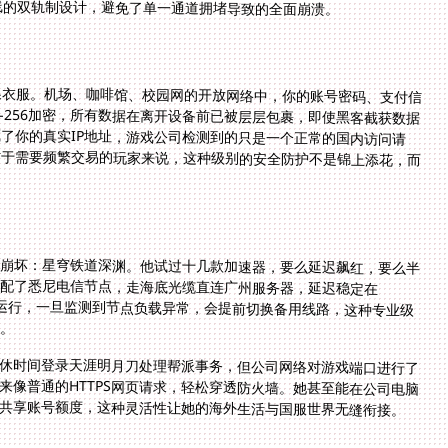
线的双轨制设计，避免了单一通道拥堵导致的全面崩溃。
区
里换衣服。机场、咖啡馆、校园网的开放网络中，你的账号密码、支付信
S-256加密，所有数据在离开设备前已被层层包裹，即使黑客截获数据
意义的乱码。专线传输协议隐藏了你的真实IP地址，游戏公司检测到的只是一个正常的国内访问请
了账号异地登录被封的风险。对于需要频繁交易的玩家来说，这种级别的安全防护不是锦上添花，而
打崩坏：星穹铁道深渊。他试过十几款加速器，要么延迟飙红，要么半
匹配了悉尼电信节点，走海底光缆直连广州服务器，延迟稳定在
实时保障体系在后台默默运行，一旦监测到节点负载异常，会提前切换备用线路，这种专业级
。
休时间登录天涯明月刀处理帮派事务，但公司网络对游戏端口进行了
来像普通的HTTPS网页请求，轻松穿透防火墙。她甚至能在公司电脑
共享账号额度，这种灵活性让她的海外生活与国服世界无缝衔接。