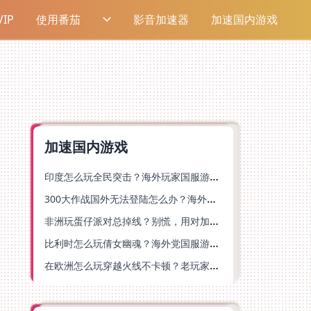
IP
使用番茄
影音加速器
加速国内游戏
加速国内游戏
印度怎么玩全民突击？海外玩家国服游戏加速器终极指南（附原神延迟优化+精灵之境加速器选择）
300大作战国外无法登陆怎么办？海外玩家国服畅玩终极指南（附实测推荐）
非洲玩蛋仔派对总掉线？别慌，用对加速器就能丝滑开跑！
比利时怎么玩倩女幽魂？海外党国服游戏加速避坑指南（附实测推荐）
在欧洲怎么玩穿越火线不卡顿？老玩家亲测有效的加速器选择指南