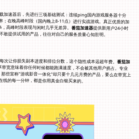
载加速器后，先进行三项基础测试：连续ping国内游戏服务器十分
包率；在晚高峰时段（国内晚上8-11点）进行实战游戏。真正优质的加
1%，高峰时段表现与闲时几乎无差异。
番茄加速器
提供新用户24小时
不敢提供试用的产品，往往对自己的服务质量心知肚明。
，每次让你损失副本进度和排位分数，这个隐性成本远超年费。
番茄加
独享带宽意味着你任何时候都能跑满速度，不会被其他用户挤占。专业
倍，那些宣称"游戏影音一体化"却只要十几元月费的产品，要么在带宽上
在线的每一分钟，都是你用真金白银买来的。