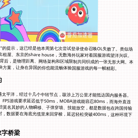
"的提示，这已经是他本周第七次尝试登录使命召唤OL失败了。类似场
屋、东京的share house，无数海外玩家对着国服游戏望洋兴叹。
题背后，是物理距离、网络架构和区域限制共同织成的一张无形大网。本
决方案，让身在异国的你也能流畅体验国服游戏的每一帧精彩。
的
跨越太平洋，经过十几个中转节点，跋涉上万公里才能抵达国内服务器。
PS游戏要求延迟低于50ms，MOBA游戏能容忍80ms，而海外直连
那些莫名其妙的人物瞬移、子弹穿墙、技能放空，都是数据包在跨国传输
，数据要在海底光缆里来回穿梭，延迟轻松突破400ms，这种环境下
数字桥梁