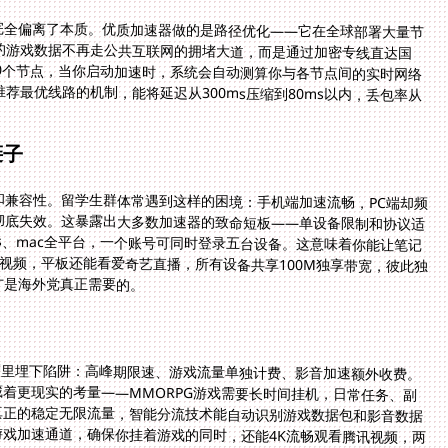
完全偏离了本质。优质加速器做的是路径优化——它在全球部署大量节
的游戏数据不再走公共互联网的拥堵大道，而是通过加密专线直达国
00个节点，当你启动加速时，系统会自动测算你与各节点间的实时网络
这种智能推荐最优线路的机制，能将延迟从300ms压缩到80ms以内，丢包率从
链子
和兼容性。留学生群体常遇到这样的困境：手机端加速流畅，PC端却频
就彻底失效。这暴露出大多数加速器的致命短板——单设备限制和协议适
ndows、mac全平台，一个账号可同时登录五台设备。这意味着你能让笔记
机刷B站国区视频，平板还能看爱奇艺直播，所有设备共享100M独享带宽，彼此独
才是海外党真正需要的。
则里埋下陷阱：高峰期限速、游戏流量单独计费、影音加速额外收费。
着更现实的考量——MMORPG游戏需要长时间挂机，日常任务、副
真正的稳定无限流量，智能分流技术能自动识别游戏数据包和影音数据
走不同的优化通道。回国影音专线独立于游戏加速通道，确保你挂着游戏的同时，还能4K流畅观看腾讯视频，两