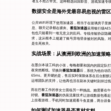
者互不抢占带宽。这种精选回国影音、游戏加速专
数据安全是海外党最容易忽视的雷
公共WiFi环境下使用加速器，相当于在玻璃房子
息、聊天记录都在裸奔。
番茄加速器
采用银行级AE
包也只能看到一堆无
求，这从根本上规避
是生死攸关。
实战场景：从澳洲到欧洲的加速策略
在墨尔本读工科的小张，每晚都要和国内的固定队
夜突然断线。切换到
番茄加速器
后，系统为他自动
65ms。更关键的是，售后
运维团队的支持，让他再也没在副本关键时刻掉过线
而在巴黎工作的李女士面临另一种挑战。她需要在午
封锁。
番茄加速器
的伪装流量技术让游戏数据包看起
上挂着游戏，手机同时加速观看斗鱼直播，两台设备
如何测试加速器是否真材实料