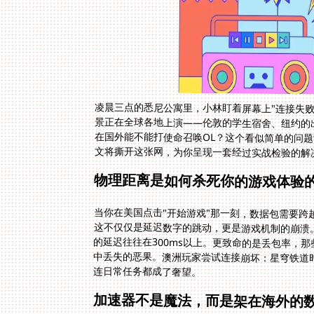
凌晨三点的悉尼公寓里，小林盯着屏幕上"连接失败
景正在全球各地上演——伦敦的学生宿舍、纽约的出租
在国外能不能打使命召唤OL？这个看似简单的问
文将撕开这张网，为你呈现一套经过实战检验的解
物理距离是如何杀死你的游戏体验
当你在美国点击"开始游戏"那一刻，数据包需要
这不仅仅是延迟数字的跳动，更是游戏机制的崩溃。F
的延迟往往在300ms以上。更致命的是丢包率，
中丢失的恶果。澳洲玩家尝试连接崩坏：星穹铁道时
连日常任务都成了奢望。
加速器不是魔法，而是架在海外的