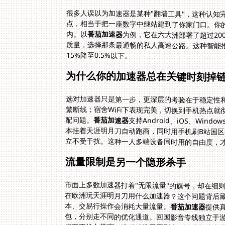
很多人误以为加速器是某种"翻墙工具"，这种认知
点，相当于把一座数字中继站建到了你家门口。你
内。以
番茄加速器
为例，它在六大洲部署了超过2
质量，选择那条最通畅的私人高速公路。
15%降至0.5%以下。
为什么你的加速器总在关键时刻掉
选对加速器只是第一步，更深层的考验在于稳定性
繁断线；宿舍WiFi下表现完美，切换到手机热点
配问题。
番茄加速器
支持Android、iOS、Wi
本挂着天涯明月刀自动跑商，同时用手
立不受干扰。这种一人多端设备同时用的自由度，
流量限制是另一个隐形杀手
市面上多数加速器打着"无限流量"的旗号，却在细
在欧洲玩天涯明月刀用什么加速器？这个问题背后藏
本、交易行操作会消耗大量流量。
番茄加速器
提供
包，分别