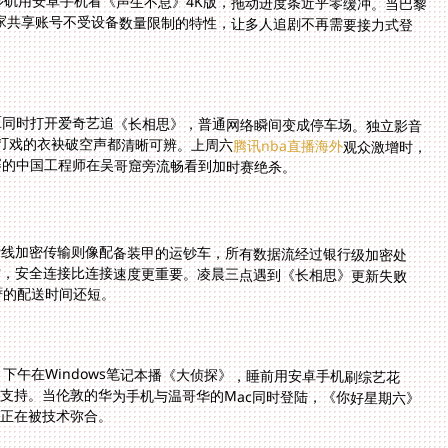
区同时打开爱奇艺追《长相思》，普通网络瞬间变成停车场。独立影音
》打戏的衣袂破空声都清晰可辨。上周六
腾讯nba直播海外
观众激增时，
寨的中国工程师在吴哥窟旁流畅看到加时赛绝杀。
专线加密传输则像配备装甲的运钞车，所有数据流经过银行级加密处
后，安全连接比连接速度更重要。凌晨三点遇到《长相思》更新失败
萨的配送时间还短。
，下午在Windows笔记本播《大侦探》，睡前用安卓手机刷综艺花
持。当伦敦的华为手机与温哥华的Mac同时登陆，《你好星期六》
痕正在被技术弥合。