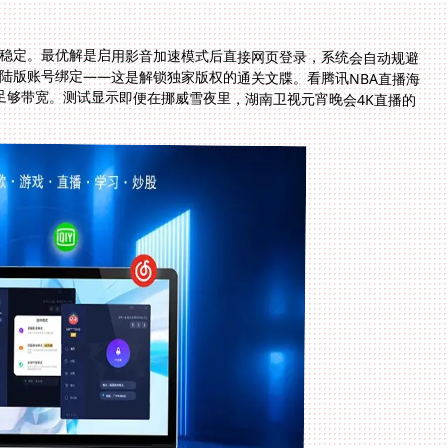
稳定。最优解是启用影音加速模式后直接网页登录，系统会自动规避
陆版账号绑定——这是解锁独家版权的通关文牒。看腾讯NBA直播海
足够带宽。测试显示即便在挪威雪夜里，湖南卫视元宵晚会4K直播的