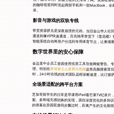
录。
影音与游戏的双轨专线
带宽资源挤兑是深夜崩溃的元凶。当旧金山华人社
通道则像VIP快速通道，百兆独享带宽下《莲花楼
智能系统自动将用户分流到专用体育节点，让柬埔
数字世界里的安心保障
金边某中企员工曾因使用劣质工具导致网银警告。
理。特别在
柬埔寨怎么看腾讯视频
这类高频搜索背
时，24小时在线的技术团队远程诊断速度，比订披
全场景适配的跨平台方案
芝加哥留学生的日常是早课用iPad看芒果TV纪录片
絮。多终端无感切换的实现，源自深度优化的多协议支
的弹幕在异国双屏同步飘过时，距离产生的文化裂