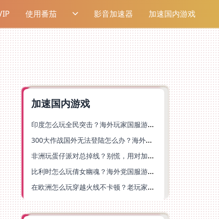
IP
使用番茄
影音加速器
加速国内游戏
加速国内游戏
印度怎么玩全民突击？海外玩家国服游戏加速器终极指南（附原神延迟优化+精灵之境加速器选择）
300大作战国外无法登陆怎么办？海外玩家国服畅玩终极指南（附实测推荐）
非洲玩蛋仔派对总掉线？别慌，用对加速器就能丝滑开跑！
比利时怎么玩倩女幽魂？海外党国服游戏加速避坑指南（附实测推荐）
在欧洲怎么玩穿越火线不卡顿？老玩家亲测有效的加速器选择指南