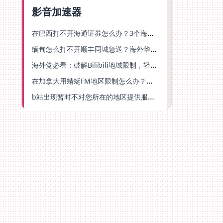
影音加速器
在巴西打不开海通证券怎么办？3个海外生活痛点的统一解决方案
缅甸怎么打不开顺丰同城急送？海外华人必备的回国加速指南（附B站会员游戏解决方案）
海外党必看：破解Bilibili地域限制，轻松追剧听歌还能流畅理财的实用指南
在加拿大用蜻蜓FM地区限制怎么办？海外党亲测有效的回国加速方案
b站出现暂时不对您所在的地区提供服务怎么回事？海外党亲测有效的回国加速方案