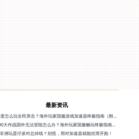
最新资讯
印度怎么玩全民突击？海外玩家国服游戏加速器终极指南（附原神延迟优化+精灵之境加速器选择）
300大作战国外无法登陆怎么办？海外玩家国服畅玩终极指南（附实测推荐）
非洲玩蛋仔派对总掉线？别慌，用对加速器就能丝滑开跑！