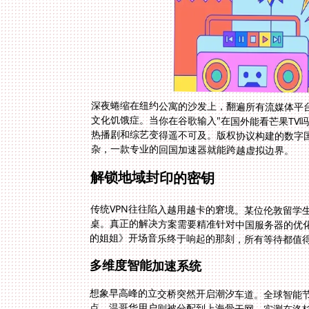
深夜蜷缩在纽约公寓的沙发上，翻遍所有流媒体平
文化饥饿症。当你在谷歌输入"在国外能看芒果TV
热播剧和综艺变得遥不可及。版权协议构建的数字
杂，一款专业的回国加速器就能跨越虚拟边界。
解锁地域封印的密钥
传统VPN往往陷入越用越卡的窘境。某位伦敦留学
桌。真正的解决方案需要精准针对中国服务器的优化
的姐姐》开场音乐终于响起的那刻，所有等待都值
多维度智能加速系统
想象早高峰的立交桥突然开启潮汐车道。全球智能
点，温哥华用户则被分配到上海骨干网。实测在洛杉
的咖啡馆里同时亮起两部手机和一部MacBook