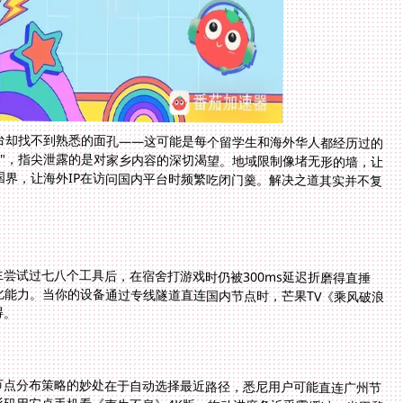
台却找不到熟悉的面孔——这可能是每个留学生和海外华人都经历过的
吗"，指尖泄露的是对家乡内容的深切渴望。地域限制像堵无形的墙，让
国界，让海外IP在访问国内平台时频繁吃闭门羹。解决之道其实并不复
生尝试过七八个工具后，在宿舍打游戏时仍被300ms延迟折磨得直捶
能力。当你的设备通过专线隧道直连国内节点时，芒果TV《乘风破浪
得。
节点分布策略的妙处在于自动选择最近路径，悉尼用户可能直连广州节
矶用安卓手机看《声生不息》4K版，拖动进度条近乎零缓冲。当巴黎
，全家共享账号不受设备数量限制的特性，让多人追剧不再需要接力式登