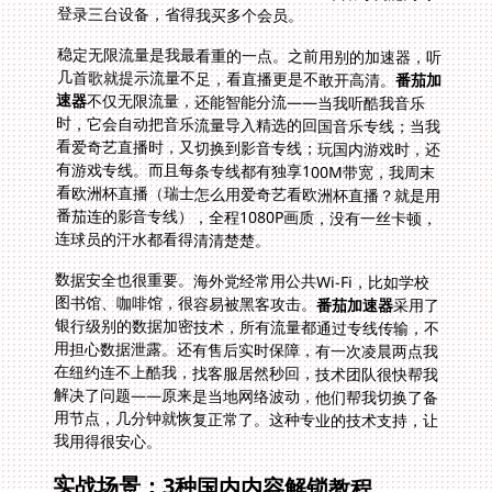
登录三台设备，省得我买多个会员。
稳定无限流量是我最看重的一点。之前用别的加速器，听
几首歌就提示流量不足，看直播更是不敢开高清。
番茄加
速器
不仅无限流量，还能智能分流——当我听酷我音乐
时，它会自动把音乐流量导入精选的回国音乐专线；当我
看爱奇艺直播时，又切换到影音专线；玩国内游戏时，还
有游戏专线。而且每条专线都有独享100M带宽，我周末
看欧洲杯直播（瑞士怎么用爱奇艺看欧洲杯直播？就是用
番茄连的影音专线），全程1080P画质，没有一丝卡顿，
连球员的汗水都看得清清楚楚。
数据安全也很重要。海外党经常用公共Wi-Fi，比如学校
图书馆、咖啡馆，很容易被黑客攻击。
番茄加速器
采用了
银行级别的数据加密技术，所有流量都通过专线传输，不
用担心数据泄露。还有售后实时保障，有一次凌晨两点我
在纽约连不上酷我，找客服居然秒回，技术团队很快帮我
解决了问题——原来是当地网络波动，他们帮我切换了备
用节点，几分钟就恢复正常了。这种专业的技术支持，让
我用得很安心。
实战场景：3种国内内容解锁教程