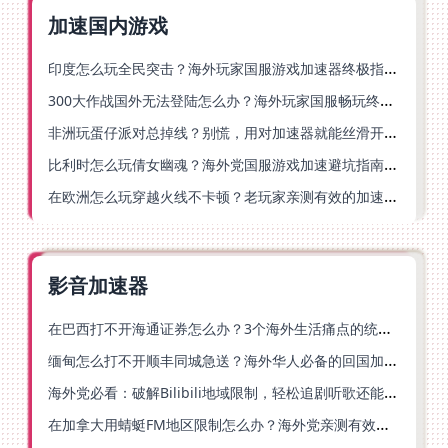
加速国内游戏
印度怎么玩全民突击？海外玩家国服游戏加速器终极指南（附原神延迟优化+精灵之境加速器选择）
300大作战国外无法登陆怎么办？海外玩家国服畅玩终极指南（附实测推荐）
非洲玩蛋仔派对总掉线？别慌，用对加速器就能丝滑开跑！
比利时怎么玩倩女幽魂？海外党国服游戏加速避坑指南（附实测推荐）
在欧洲怎么玩穿越火线不卡顿？老玩家亲测有效的加速器选择指南
影音加速器
在巴西打不开海通证券怎么办？3个海外生活痛点的统一解决方案
缅甸怎么打不开顺丰同城急送？海外华人必备的回国加速指南（附B站会员游戏解决方案）
海外党必看：破解Bilibili地域限制，轻松追剧听歌还能流畅理财的实用指南
在加拿大用蜻蜓FM地区限制怎么办？海外党亲测有效的回国加速方案