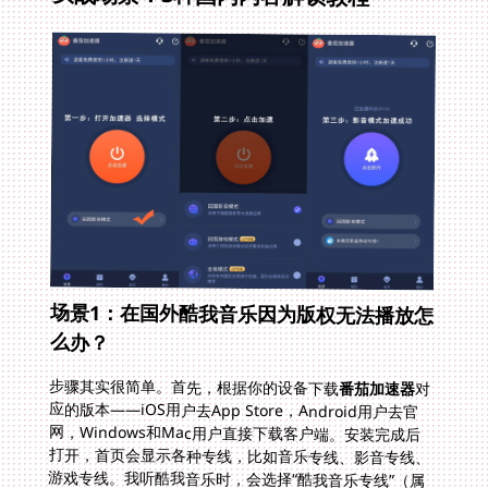
场景1：在国外酷我音乐因为版权无法播放怎
么办？
步骤其实很简单。首先，根据你的设备下载
番茄加速器
对
应的版本——iOS用户去App Store，Android用户去官
网，Windows和Mac用户直接下载客户端。安装完成后
打开，首页会显示各种专线，比如音乐专线、影音专线、
游戏专线。我听酷我音乐时，会选择“酷我音乐专线”（属
于精选的回国音乐专线），点击连接后，等待几秒钟就能
成功。这时候再打开酷我音乐，搜索周杰伦、陈奕迅的歌
曲，就能直接播放了，而且是无损音质，因为带宽足够。