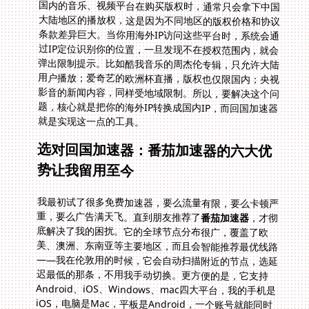
国内的音乐、视频平台在购买版权时，通常只会拿下中国
大陆地区的播放权，这是因为不同地区的版权价格和协议
条款差异巨大。当你用海外IP访问这些平台时，系统会通
过IP定位识别你的位置，一旦发现不在授权范围内，就会
弹出限制提示。比如酷我音乐的周杰伦专辑，只允许大陆
用户播放；爱奇艺的欧洲杯直播，版权也仅限国内；央视
影音的新闻内容，同样受地域限制。所以，要解决这个问
题，核心就是把你的海外IP转换成国内IP，而回国加速器
就是实现这一点的工具。
选对回国加速器：番茄加速器的六大优
势让我留用至今
我最初试了很多免费加速器，要么流量有限，要么卡顿严
重，要么广告满天飞。直到朋友推荐了
番茄加速器
，才彻
底解决了我的困扰。它的全球节点分布很广，覆盖了欧
美、澳洲、东南亚等主要地区，而且会智能推荐最优线路
——我在伦敦用的时候，它会自动扫描附近的节点，选延
迟最低的那条，不用我手动切换。更方便的是，它支持
Android、iOS、Windows、mac四大平台，我的手机是
iOS，电脑是Mac，平板是Android，一个账号就能同时