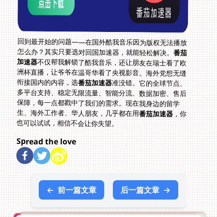
回到最开始的问题——在国外酷我音乐因为版权无法播放
怎么办？其实只要选对回国加速器，就能轻松解决。
番茄
加速器
不仅帮我解锁了酷我音乐，还让朋友在瑞士看了欧
洲杯直播，让爷爷在温哥华看了央视影音。海外党想无缝
衔接国内的内容，选
番茄加速器
准没错。它的全球节点、
多平台支持、稳定无限流量、智能分流、数据加密、售后
保障，每一点都戳中了我们的需求。现在我身边的留学
生、海外工作者、华人朋友，几乎都在用
番茄加速器
，你
也可以试试，相信不会让你失望。
Spread the love
←
前一篇文章
后一篇文章
→