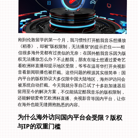
刚到伦敦留学的第一个月，我习惯性打开酷我音乐想播放
《稻香》，却被“版权限制，无法播放”的提示拦住——相
信很多海外党都有过类似的无奈：在国外酷我音乐因为版
权无法播放怎么办？不止酷我，朋友在瑞士想通过爱奇艺
看欧洲杯直播却提示地区受限，爷爷在温哥华打开央视影
音看新闻联播也被拦截。这些问题的根源其实很简单：国
内平台的版权协议大多仅限中国大陆地区，海外IP访问会
被系统自动拦截。今天我就分享自己试了十多款加速器后
留用至今的解决方案，不仅能搞定酷我音乐的版权限制，
还能解锁爱奇艺欧洲杯直播、央视影音等国内平台，让你
在海外也能无缝拥抱熟悉的内容。
为什么海外访问国内平台会受限？版权
与IP的双重门槛