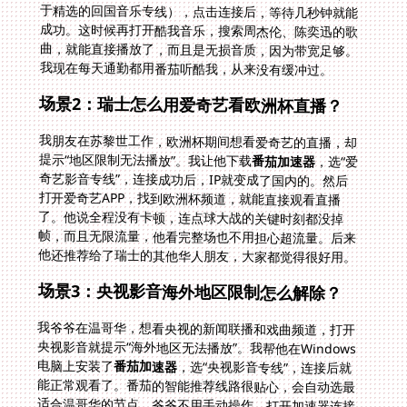
我现在每天通勤都用番茄听酷我，从来没有缓冲过。
场景2：瑞士怎么用爱奇艺看欧洲杯直播？
我朋友在苏黎世工作，欧洲杯期间想看爱奇艺的直播，却
提示“地区限制无法播放”。我让他下载
番茄加速器
，选“爱
奇艺影音专线”，连接成功后，IP就变成了国内的。然后
打开爱奇艺APP，找到欧洲杯频道，就能直接观看直播
了。他说全程没有卡顿，连点球大战的关键时刻都没掉
帧，而且无限流量，他看完整场也不用担心超流量。后来
他还推荐给了瑞士的其他华人朋友，大家都觉得很好用。
场景3：央视影音海外地区限制怎么解除？
我爷爷在温哥华，想看央视的新闻联播和戏曲频道，打开
央视影音就提示“海外地区无法播放”。我帮他在Windows
电脑上安装了
番茄加速器
，选“央视影音专线”，连接后就
能正常观看了。番茄的智能推荐线路很贴心，会自动选最
适合温哥华的节点，爷爷不用手动操作，打开加速器连接
就行。现在他每天晚上都能准时看新闻联播，还能看戏曲