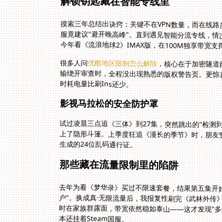
解锁钥匙藏在智能专线里
摸索三年总结出诀窍：关键不在VPN数量，而在线
服竟建议"避开晚高峰"。直到遇见智能分流专线，
今年看《流浪地球2》IMAX版，在100M独享带宽
很多人问
优酷地区限制怎么解除
，核心在于加密隧道
时耗电量比刷Ins还少。
影视马拉松的安全防护罩
试过凌晨三点追《三体》到27集，突然跳出的"检测
上了隐形斗篷。上季度狂追《漫长的季节》时，朋友
生成的24位乱码通行证。
那些藏在流量限制里的陷阱
去年为看《梦华录》买过不限速套餐，结果第五集开始自
户"。换成真·无限流量后，我报复性刷完《武林外传
时在家族群露面，带宽依然稳如泰山——这才发现"多
本还挂着Steam国服。