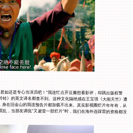
吴君如还是专心当演员吧！"我连忙点开豆瓣想看影评，却跳出版权警
铃铃》的英文译名都查不到。这种文化隔绝感在王宝强《大闹天竺》遭
，身在旧金山的我连预告片都加载不出来。其实影视圈烂片年年有，从
乱，当朋友调侃"又避雷一部烂片"时，我们在海外连踩雷的资格都没