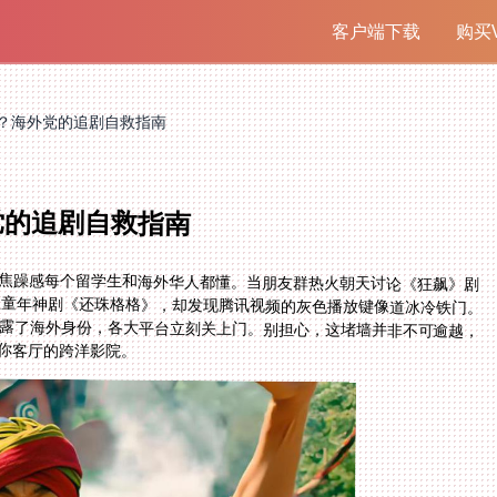
客户端下载
购买V
？海外党的追剧自救指南
党的追剧自救指南
种焦躁感每个留学生和海外华人都懂。当朋友群热火朝天讨论《狂飙》剧
想重温童年神剧《还珠格格》，却发现腾讯视频的灰色播放键像道冰冷铁门。
暴露了海外身份，各大平台立刻关上门。别担心，这堵墙并非不可逾越，
成你客厅的跨洋影院。