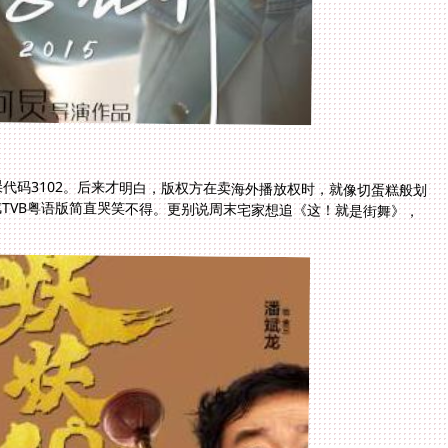
代码3102。后来才明白，版权方在卖海外播放权时，就像切蛋糕般划
成TVB粤语版简直哭笑不得。更别说周末宅家想追《这！就是街舞》，