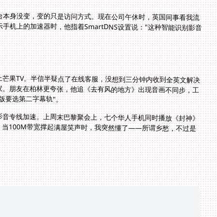
台本身没变，变的只是访问方式。现在公司午休时，英国同事看我流
》，惊问是不是装了卫星锅。当我展示手机上的加速器时，他指着SmartDNS设置说："这种智能识别影音
芒果TV。半信半疑点了在线客服，没想到三分钟内收到全英文解决
议。朋友在柏林更夸张，他追《去有风的地方》出现音画不同步，工
版要选第二字幕轨"。
影音专线加速。上周末巴黎聚会上，七个华人手机同时播放《封神》
当100M带宽撑起满屋笑声时，我突然懂了——所谓乡愁，不过是