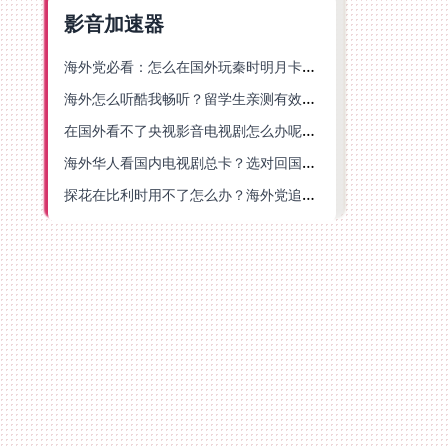
影音加速器
海外党必看：怎么在国外玩秦时明月卡牌版？附豆瓣EZCast地区限制破解法
海外怎么听酷我畅听？留学生亲测有效的华语内容解锁指南
在国外看不了央视影音电视剧怎么办呢？海外党亲测有效的回国加速方案
海外华人看国内电视剧总卡？选对回国加速器，还能解决菲律宾打不开反诈中心的问题
探花在比利时用不了怎么办？海外党追剧办事全攻略，选对加速器就够了