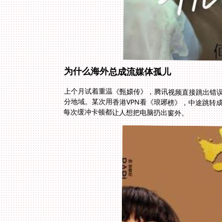
为什么海外总成流媒体孤儿
上个月试着重温《甄嬛传》，腾讯视频直接跳出错误
分地域。某次用香港VPN看《琅琊榜》，中途跳转
每次缓冲卡顿都让人想把电脑扔出窗外。