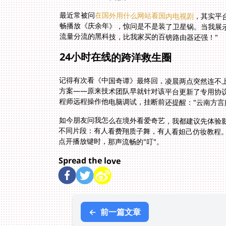
最近常被问
在国外用什么网站看国内电视剧
，其实平
畅播放《庆余年
流量分流的黑科技，比我家买的百镑路由器还强！"
24小时在线的跨洋救生圈
记得有次看《中国奇谭》最终回，凌晨两点突然连不上
方案——原来技术团队早就针对该平台更新了专用协
程师远程操作他电脑调试，挂断前还提醒："云南方言
如今朋友问我怎么在境外看爱奇艺，我都建议先体验
不同片段：有人看费翔质子舞，有人看妲己仿妆教程。
点开播放键时，那声流畅的"叮"。
Spread the love
←
前一篇文章