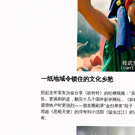
一纸地域令锁住的文化乡愁
想起去年室友兴奋分享《妖铃铃》的吐槽视频："
告。更讽刺的是，翻完十几个国外影评网站，《妖
遇滑铁卢时更强烈——朋友圈刷屏"金扫帚奖"段子
邓超《恶棍天使》的浮夸到小沈阳《猛虫过江》的混
有。