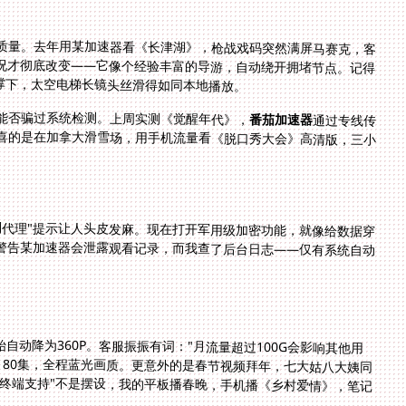
路质量。去年用某加速器看《长津湖》，枪战戏码突然满屏马赛克，客
情况才彻底改变——它像个经验丰富的导游，自动绕开拥堵节点。记得
支撑下，太空电梯长镜头丝滑得如同本地播放。
能否骗过系统检测。上周实测《觉醒年代》，
番茄加速器
通过专线传
输绕开审查时，全程没出现熟悉的版权警告页。更惊喜的是在加拿大滑雪场，用手机流量看《脱口秀大会》高清版，三小
到代理"提示让人头皮发麻。现在打开军用级加密功能，就像给数据穿
警告某加速器会泄露观看记录，而我查了后台日志——仅有系统自动
动降为360P。客服振振有词："月流量超过100G会影响其他用
》80集，全程蓝光画质。更意外的是春节视频拜年，七大姑八大姨同
终端支持"不是摆设，我的平板播春晚，手机播《乡村爱情》，笔记