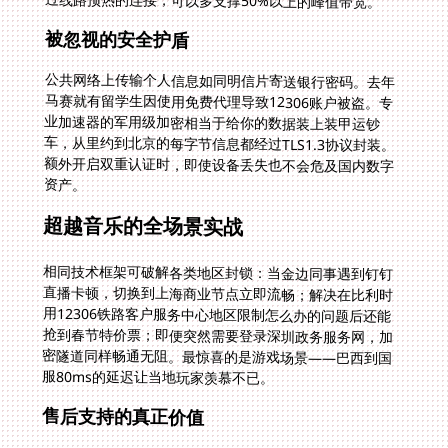
过线路预热的连接，可以多支撑50%以上的峰值带宽。
被忽视的安全护盾
公共网络上传输个人信息如同明信片寄送银行密码。去年
马赛就有留学生因使用免费代理导致12306账户被盗。专
业加速器的军用级加密相当于给你的数据装上装甲运钞
车，从里约到北京的每字节信息都经过TLS1.3协议封装。
额外开启双重认证时，即使设备丢失也不会危及国内数字
资产。
超越音乐的全场景实战
相同技术框架可破解各类地区封锁：当金边同事遇到钉钉
直播卡顿，切换到上海商业节点立即流畅；解决在比利时
用12306铁路客户服务中心地区限制怎么办的问题后还能
抢到春节特价票；即便突然需要登录深圳政务服务网，加
密隧道同样畅通无阻。最惊喜的是游戏场景——巴西到国
服80ms的延迟让当地玩家羡慕不已。
售后支持的真正价值