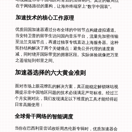
在于网络路径的重构，让海外终端穿上"数字中国装"。
加速技术的核心工作原理
优质回国加速器通过分布全球的中转节点构建虚拟通道。
当安特卫普的留学生访问国内音乐平台，流量先加密传输
至法兰克福节点，再通过独享专线直达上海服务器。这种
拓扑结构解决了两个关键痛点：避免公开代理的速度衰
减，同时绕开国际带宽的拥塞区段。实际体验就像把万里
之遥缩短到邻里之间。
加速器选择的六大黄金准则
面对市场上眼花缭乱的解决方案，真正能稳定解锁咪咕视
频提示非中国地区问题的技术必须满足严苛标准。经过三
个月实测对比，我们发现满足以下维度的工具才能经得起
日常高频使用：
全球骨干网络的智能调度
当你在巴西利亚尝试收听周杰伦新专辑时，优质加速器会
实时探测东京、洛杉矶和新加坡三条路径的延迟数据。这
种毫秒级的智能路由选择，确保任何时候都能自动切换至
最通畅的回国专线。特别在春节等流量高峰时段，动态负