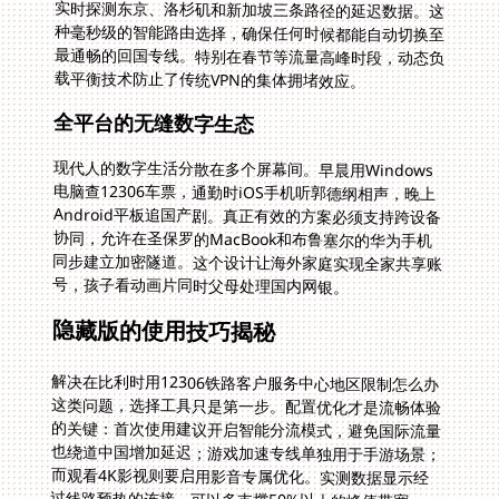
载平衡技术防止了传统VPN的集体拥堵效应。
全平台的无缝数字生态
现代人的数字生活分散在多个屏幕间。早晨用Windows
电脑查12306车票，通勤时iOS手机听郭德纲相声，晚上
Android平板追国产剧。真正有效的方案必须支持跨设备
协同，允许在圣保罗的MacBook和布鲁塞尔的华为手机
同步建立加密隧道。这个设计让海外家庭实现全家共享账
号，孩子看动画片同时父母处理国内网银。
隐藏版的使用技巧揭秘
解决在比利时用12306铁路客户服务中心地区限制怎么办
这类问题，选择工具只是第一步。配置优化才是流畅体验
的关键：首次使用建议开启智能分流模式，避免国际流量
也绕道中国增加延迟；游戏加速专线单独用于手游场景；
而观看4K影视则要启用影音专属优化。实测数据显示经