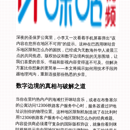
深夜的圣保罗公寓里，小李又一次看着手机屏幕弹出"该
内容在您所在地区不可用"的提示。这种在巴西用咪咕音
乐地区限制怎么办的困扰，已经成为无数海外华人凌晨三
点的共同焦虑。版权协议和数字边境构筑的无形围墙，让
我们喜爱的音乐、书籍和影视内容变得遥不可及。但解决
方案比你想象的更简单——本文将揭示如何用技术手段跨
越地理鸿沟，重新连接那份熟悉的乡音。
数字边境的真相与破解之道
当你在里约热内卢的海滩打开咪咕音乐，或者在布鲁塞尔
的公寓访问12306铁路客户服务中心时，服务器通过IP地
址识别你的物理位置。这种地区限制机制造就了在比利时
用12306铁路客户服务中心地区限制怎么办的经典难题。
内容提供商必须遵守复杂的国际版权协议，就像你看到咪
咕视频提示非中国地区时背后的法律制约。真正的破局点