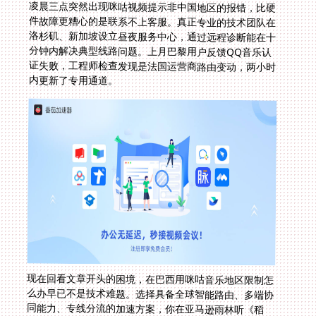
凌晨三点突然出现咪咕视频提示非中国地区的报错，比硬
件故障更糟心的是联系不上客服。真正专业的技术团队在
洛杉矶、新加坡设立昼夜服务中心，通过远程诊断能在十
分钟内解决典型线路问题。上月巴黎用户反馈QQ音乐认
证失败，工程师检查发现是法国运营商路由变动，两小时
内更新了专用通道。
现在回看文章开头的困境，在巴西用咪咕音乐地区限制怎
么办早已不是技术难题。选择具备全球智能路由、多端协
同能力、专线分流的加速方案，你在亚马逊雨林听《稻
香》的音质，将与在北京后海咖啡馆里一样清澈。这些连
接不仅打破地理限制，更在异国他乡守护着那份熟悉的文