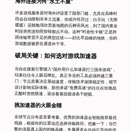
海外连接为何"水土不服"
许多游戏服务器对海外IP设置了隐形门槛，尤其在高峰时
段会自动限制非本土流量。你或许经历过：白天玩《无限
暖暖》还能勉强欣赏新地图的石树田风光，到了国内黄金
时段突然连拍照按钮都点不动。这种"时差性卡顿"正是跨
国传输带宽不足的典型症状——好比早高峰的地铁，你的
游戏数据被挤在通道外干等。
破局关键：如何选对游戏加速器
当你在搜索引擎键入"国外用什么加速器打三国杀游戏"，
结果往往令人眼花缭乱。真正专业的工具必须跨越三重
门：节点质量决定基础速度，传输技术保障稳定性，细节
设计影响实际体验。那些承诺"免费高速"的往往在你激战
正酣时突然限速，逼你看着技能读条干瞪眼。
挑加速器的火眼金睛
全球节点分布是首要考量。优秀的加速器会智能推荐最优
线路，根据你的位置动态选择传输路径。想象一下：当巴
黎的清晨遇上国内的晚高峰，专属通道会自动引导你的连