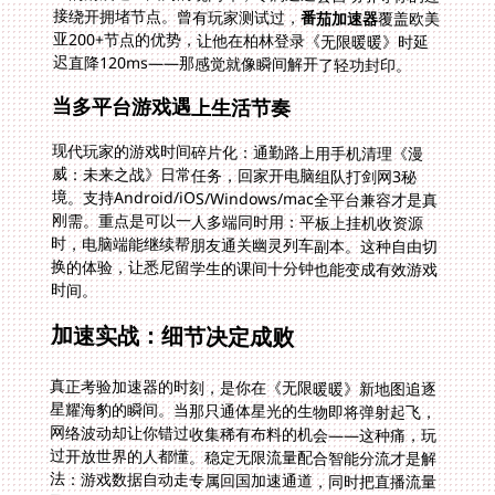
接绕开拥堵节点。曾有玩家测试过，
番茄加速器
覆盖欧美
亚200+节点的优势，让他在柏林登录《无限暖暖》时延
迟直降120ms——那感觉就像瞬间解开了轻功封印。
当多平台游戏遇上生活节奏
现代玩家的游戏时间碎片化：通勤路上用手机清理《漫
威：未来之战》日常任务，回家开电脑组队打剑网3秘
境。支持Android/iOS/Windows/mac全平台兼容才是真
刚需。重点是可以一人多端同时用：平板上挂机收资源
时，电脑端能继续帮朋友通关幽灵列车副本。这种自由切
换的体验，让悉尼留学生的课间十分钟也能变成有效游戏
时间。
加速实战：细节决定成败
真正考验加速器的时刻，是你在《无限暖暖》新地图追逐
星耀海豹的瞬间。当那只通体星光的生物即将弹射起飞，
网络波动却让你错过收集稀有布料的机会——这种痛，玩
过开放世界的人都懂。稳定无限流量配合智能分流才是解
法：游戏数据自动走专属回国加速通道，同时把直播流量
导向普通线路。这种精密分工如同交响乐团各司其职，确