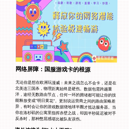
网络屏障：国服游戏卡的根源
无论你是想在欧洲玩漫威：未来之战怎么不会卡，还是在
北美连三国杀，物理距离始终是硬伤。数据包需跨越重
洋，途经无数路由节点，任何一环的拥堵都可能让你的技
能释放变成"明日黄花"。更别说运营商之间的路由策略差
异，有时会让你的游戏数据绕地球半圈才抵达服务器。当
你在洛杉矶的公寓里指挥赤壁之战，却因半秒延迟被对手
反杀时，那种憋屈感堪比被队友误伤。