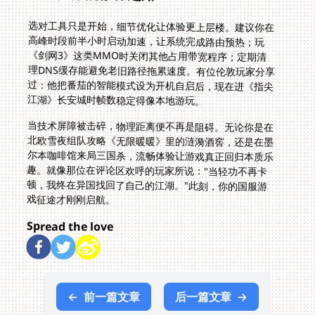
选对工具只是开始，细节优化让体验更上层楼。建议你在
高峰时段前半小时启动加速，让系统完成路由预热；玩
《剑网3》这类MMO时关闭其他占用带宽程序；定期清
理DNS缓存能避免老旧路径拖累速度。有位伦敦玩家分享
过：他把番茄的智能模式设为开机自启后，现在进《指尖
江湖》长安城时帧数稳定得像本地游玩。
当技术屏障被击碎，物理距离便不再是阻碍。无论你是在
北欧雪夜组队攻略《无限暖暖》里的涟漪酒窖，还是在墨
尔本咖啡馆来局三国杀，流畅体验让游戏真正回归本质乐
趣。就像那位在评论区欢呼的玩家所说："当轻功不再卡
顿，我终在异国找回了自己的江湖。"此刻，你的国服游
戏征途才刚刚启航。
Spread the love
←
前一篇文章
后一篇文章
→