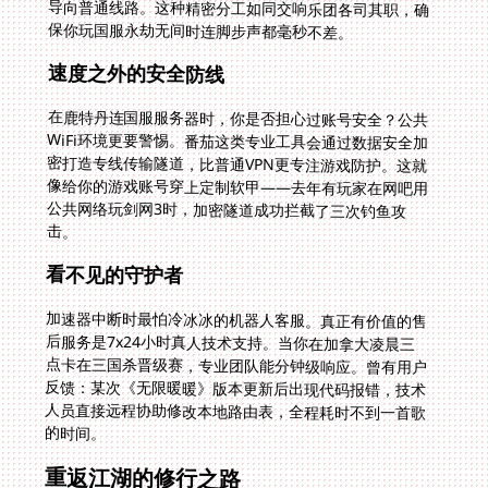
保你玩国服永劫无间时连脚步声都毫秒不差。
速度之外的安全防线
在鹿特丹连国服服务器时，你是否担心过账号安全？公共
WiFi环境更要警惕。番茄这类专业工具会通过数据安全加
密打造专线传输隧道，比普通VPN更专注游戏防护。这就
像给你的游戏账号穿上定制软甲——去年有玩家在网吧用
公共网络玩剑网3时，加密隧道成功拦截了三次钓鱼攻
击。
看不见的守护者
加速器中断时最怕冷冰冰的机器人客服。真正有价值的售
后服务是7x24小时真人技术支持。当你在加拿大凌晨三
点卡在三国杀晋级赛，专业团队能分钟级响应。曾有用户
反馈：某次《无限暖暖》版本更新后出现代码报错，技术
人员直接远程协助修改本地路由表，全程耗时不到一首歌
的时间。
重返江湖的修行之路