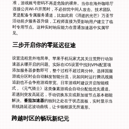
见。
三步开启你的零延迟征途
设置流程意外地简单。苹果手机玩家尤其关注荒野行动加
速器从哪开启的问题。实际在iOS设置中找到VPN配置项
添加服务器参数即可，整个过程不超过两分钟。选择国服
游戏分区时会自动触发智能分流，比如同时运行腾讯视频
追剧也不会争抢游戏带宽。日常游戏时建议开启智能模
式，《元气骑士》这类像素游戏会自动分配低优先通道。
若遇到突发高延迟，手动切换东京或新加坡节点基本都能
解决。
番茄加速器
的独到之处在于状态面板，实时显示当
前线路延迟波动曲线，让卡顿根源无所遁形。
跨越时区的畅玩新纪元