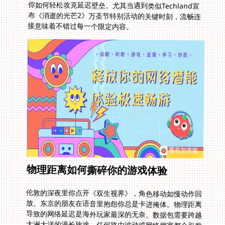
接意味着不错过每一个限定内容。
物理距离如何撕碎你的游戏体验
伦敦的深夜里你点开《双生视界》，角色移动如慢动作回
放。东京的朋友在语音里抱怨你总是卡进掩体。物理距离
导致的网络延迟是海外玩家最深的无奈。数据包需要跨越
大洲大洋的漫长旅途，任何路由波动或网络拥塞都会引发
丢包。当《消逝的光芒》开启限定南瓜夜魔活动时，这种
延迟会让你错过限时任务。更别提有些地区运营商还会限
制国际带宽，让你的操作指令像陷入泥潭。这不仅仅是影
响《双生视界》的走位精准度，更将割裂你和国内社交圈