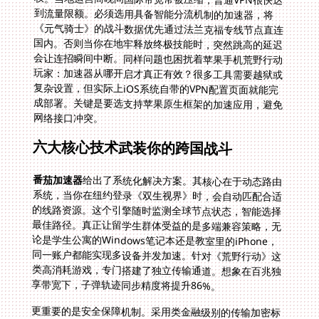
网络接口冲突。
六大核心技术武装你的跨国战斗
番茄加速器
给出了系统化解决方案。其核心在于动态路由
系统，当你在纽约登录《双生视界》时，会自动匹配合适
的线路资源。这个引擎随时监测全球节点状态，智能选择
最佳路径。真正让留学生群体受益的是多端兼容策略，无
论是学生公寓的Windows笔记本还是教室里的iPhone，
同一账户都能实现多设备并发加速。针对《荒野行动》这
类高消耗游戏，专门搭建了独立传输通道。想象在百兆独
享带宽下，子弹轨迹同步精度将提升86%。
更重要的是安全保障机制。采用类金融级别的传输加密标
准，游戏账号密码不再是危险的裸奔。当你在海外咖啡厅
连接公共Wi-Fi开黑时，不必担忧中间人攻击。技术团队
更是配备专属服务通道，比如此前《消逝的光芒》万圣节
活动前夕服务器升级，工程师直接为受影响用户建立了临
时专用节点。这种实时响应能力在普通加速器中实属罕