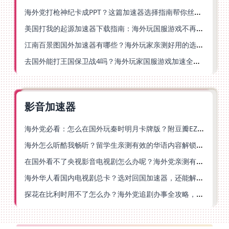
海外党打枪神纪卡成PPT？这篇加速器选择指南帮你丝滑上分
美国打我的起源加速器下载指南：海外玩国服游戏不再卡的终极方案
江南百景图国外加速器有哪些？海外玩家亲测好用的选择与避坑指南
去国外能打王国保卫战4吗？海外玩家国服游戏加速全攻略（附公主连结幻想江湖实测）
影音加速器
海外党必看：怎么在国外玩秦时明月卡牌版？附豆瓣EZCast地区限制破解法
海外怎么听酷我畅听？留学生亲测有效的华语内容解锁指南
在国外看不了央视影音电视剧怎么办呢？海外党亲测有效的回国加速方案
海外华人看国内电视剧总卡？选对回国加速器，还能解决菲律宾打不开反诈中心的问题
探花在比利时用不了怎么办？海外党追剧办事全攻略，选对加速器就够了