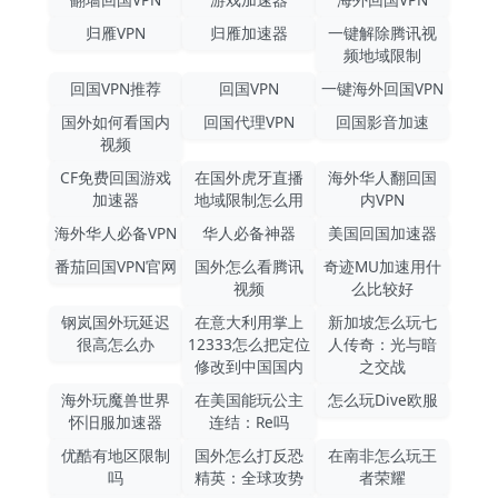
归雁VPN
归雁加速器
一键解除腾讯视
频地域限制
回国VPN推荐
回国VPN
一键海外回国VPN
国外如何看国内
回国代理VPN
回国影音加速
视频
CF免费回国游戏
在国外虎牙直播
海外华人翻回国
加速器
地域限制怎么用
内VPN
海外华人必备VPN
华人必备神器
美国回国加速器
番茄回国VPN官网
国外怎么看腾讯
奇迹MU加速用什
视频
么比较好
钢岚国外玩延迟
在意大利用掌上
新加坡怎么玩七
很高怎么办
12333怎么把定位
人传奇：光与暗
修改到中国国内
之交战
海外玩魔兽世界
在美国能玩公主
怎么玩Dive欧服
怀旧服加速器
连结：Re吗
优酷有地区限制
国外怎么打反恐
在南非怎么玩王
吗
精英：全球攻势
者荣耀