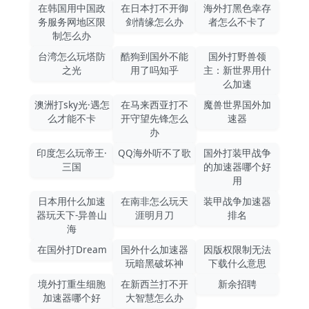
在韩国用中国政
在日本打不开御
海外打黑色幸存
务服务网地区限
剑情缘怎么办
者怎么不卡了
制怎么办
台湾怎么玩塔防
酷狗到国外不能
国外打野兽领
之光
用了吗知乎
主：新世界用什
么加速
澳洲打sky光·遇怎
在马来西亚打不
魔兽世界国外加
么才能不卡
开守望先锋怎么
速器
办
印度怎么玩帝王·
QQ海外听不了歌
国外打装甲战争
三国
的加速器哪个好
用
日本用什么加速
在南非怎么玩天
装甲战争加速器
器玩天下-异兽山
涯明月刀
排名
海
在国外打Dream
国外什么加速器
因版权限制无法
玩暗黑破坏神
下载什么意思
境外打重生细胞
在新西兰打不开
新余招聘
加速器哪个好
大智慧怎么办