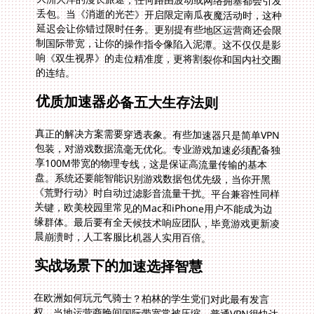
的连结。
优质加速器必备五大生存法则
真正的解决方案需要穿透表象。有些加速器只是简单VPN
包装，对游戏数据流毫无优化。专业游戏加速必须配备独
享100M带宽的物理专线，这是保证高流量传输的基本
盘。系统还要能智能识别游戏数据包优先级，当你开黑
《荒野行动》时自动过滤影音流量干扰。平台兼容性同样
关键，欧美校园里常见的Mac和iPhone用户不能成为边
缘群体。最后要有全天候技术响应团队，毕竟游戏更新凌
晨崩溃时，人工客服比机器人实用百倍。
实战场景下的加速选择智慧
在欧洲如何玩元气骑士？柏林的学生党们对此最有发言
权。当地运营商晚间国际带宽常被压缩，普通VPN很快达
到流量限额。必须选用具备智能分流机制的加速器，将
《元气骑士》的战斗数据优先通过法兰克福专线节点直连
国内。否则当你在地牢释放终极技能时，突然跳高的延迟
会让连招瞬间中断。同样问题也困扰着苹果手机荒野行动
玩家：加速器从哪开启才真正有效？很多工具需要越狱或
复杂设置，但实际上iOS系统自带的VPN配置页面就能完
成部署。关键是要选支持苹果原生框架的加速应用，避免